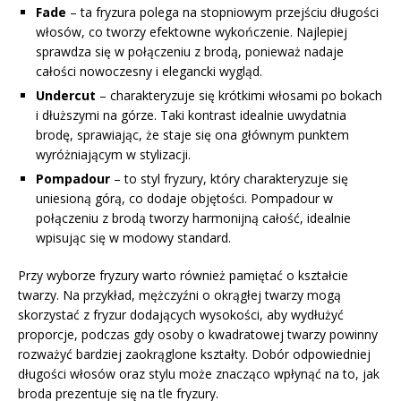
Fade
– ta fryzura polega na stopniowym przejściu długości
włosów, co tworzy efektowne wykończenie. Najlepiej
sprawdza się w połączeniu z brodą, ponieważ nadaje
całości nowoczesny i elegancki wygląd.
Undercut
– charakteryzuje się krótkimi włosami po bokach
i dłuższymi na górze. Taki kontrast idealnie uwydatnia
brodę, sprawiając, że staje się ona głównym punktem
wyróżniającym w stylizacji.
Pompadour
– to styl fryzury, który charakteryzuje się
uniesioną górą, co dodaje objętości. Pompadour w
połączeniu z brodą tworzy harmonijną całość, idealnie
wpisując się w modowy standard.
Przy wyborze fryzury warto również pamiętać o kształcie
twarzy. Na przykład, mężczyźni o okrągłej twarzy mogą
skorzystać z fryzur dodających wysokości, aby wydłużyć
proporcje, podczas gdy osoby o kwadratowej twarzy powinny
rozważyć bardziej zaokrąglone kształty. Dobór odpowiedniej
długości włosów oraz stylu może znacząco wpłynąć na to, jak
broda prezentuje się na tle fryzury.