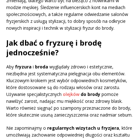
zmieniają, dlatego warto być na bieżąco z nowinkami w
modzie męskiej. Śledzenie influencerskich kont na mediach
społecznościowych, a także regularne odwiedzanie salonów
fryzjerskich z usługą stylizacji, to dobry sposób na odkrycie
nowych inspiracji i technik w stylizacji fryzur do brody.
Jak dbać o fryzurę i brodę
jednocześnie?
Aby
fryzura
i
broda
wyglądały zdrowo i estetycznie,
niezbędna jest systematyczna pielęgnacja obu elementów.
Kluczowym krokiem jest wybór odpowiednich kosmetyków,
które dostosowane są do rodzaju włosów oraz zarostu.
Używanie specjalistycznych
olejków
do brody
pomoże
nawilżyć zarost, nadając mu miękkość oraz zdrowy blask.
Warto również sięgnąć po szampony przeznaczone do brody,
które skutecznie usuną zanieczyszczenia oraz nadmiar sebum.
Nie zapominajmy o
regularnych wizytach u fryzjera
, które
umożliwiają zachowanie odpowiedniej długości oraz kształtu