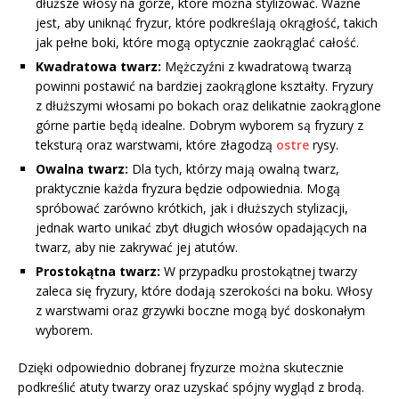
dłuższe włosy na górze, które można stylizować. Ważne
jest, aby uniknąć fryzur, które podkreślają okrągłość, takich
jak pełne boki, które mogą optycznie zaokrąglać całość.
Kwadratowa twarz:
Mężczyźni z kwadratową twarzą
powinni postawić na bardziej zaokrąglone kształty. Fryzury
z dłuższymi włosami po bokach oraz delikatnie zaokrąglone
górne partie będą idealne. Dobrym wyborem są fryzury z
teksturą oraz warstwami, które złagodzą
ostre
rysy.
Owalna twarz:
Dla tych, którzy mają owalną twarz,
praktycznie każda fryzura będzie odpowiednia. Mogą
spróbować zarówno krótkich, jak i dłuższych stylizacji,
jednak warto unikać zbyt długich włosów opadających na
twarz, aby nie zakrywać jej atutów.
Prostokątna twarz:
W przypadku prostokątnej twarzy
zaleca się fryzury, które dodają szerokości na boku. Włosy
z warstwami oraz grzywki boczne mogą być doskonałym
wyborem.
Dzięki odpowiednio dobranej fryzurze można skutecznie
podkreślić atuty twarzy oraz uzyskać spójny wygląd z brodą.