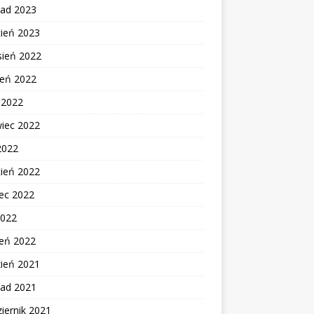
pad 2023
cień 2023
sień 2022
ień 2022
c 2022
wiec 2022
2022
cień 2022
ec 2022
2022
zeń 2022
zień 2021
pad 2021
iernik 2021