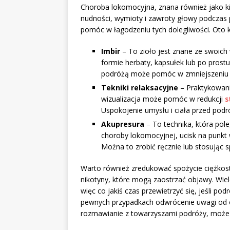
Choroba lokomocyjna, znana również jako k
nudności, wymioty i zawroty głowy podczas 
pomóc w łagodzeniu tych dolegliwości. Oto 
Imbir
– To zioło jest znane ze swoic
formie herbaty, kapsułek lub po prost
podróżą może pomóc w zmniejszeniu 
Tekniki relaksacyjne
– Praktykowanie
wizualizacja może pomóc w redukcji
s
Uspokojenie umysłu i ciała przed podr
Akupresura
– To technika, która pol
choroby lokomocyjnej, ucisk na punkt
Można to zrobić ręcznie lub stosując 
Warto również zredukować spożycie ciężkost
nikotyny, które mogą zaostrzać objawy. Wie
więc co jakiś czas przewietrzyć się, jeśli 
pewnych przypadkach odwrócenie uwagi od o
rozmawianie z towarzyszami podróży, może