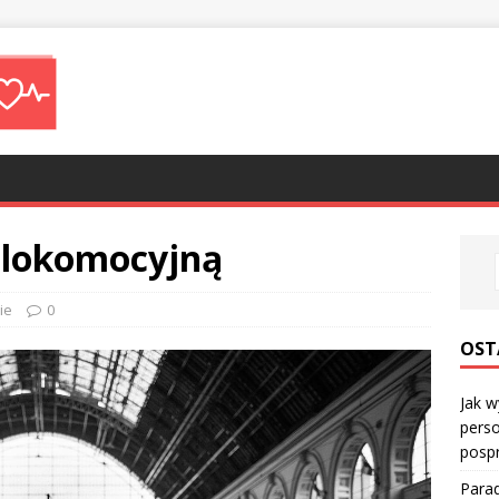
ę lokomocyjną
ie
0
OST
Jak w
perso
posp
Parad