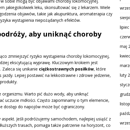
me w sobie mogą być objawami choroby lokomocyjnej.
em jakiegokolwiek leku, skonsultować się z lekarzem. Wiele
wrze
godzenia objawów, takie jak akupunktura, aromaterapia czy
sierp
 ryzyka wystąpienia niepożądanych efektów.
lipie
podróży, aby uniknąć choroby
czer
maj 
kwie
ąco zmniejszyć ryzyko wystąpienia choroby lokomocyjnej,
rdziej ekscytującą wyprawę. Kluczowym krokiem jest
marz
 Zaleca się unikanie
ciężkostrawnych posiłków
, które
luty 
jazdy. Lepiej postawić na lekkostrawne i zdrowe jedzenie,
 produkty.
styc
 organizmu. Warto pić dużo wody, aby uniknąć
grud
ć uczucie mdłości. Często zapominamy o tym elemencie,
listo
zie dostęp do napojów może być ograniczony.
paźdz
y aspekt. Jeśli podróżujemy samochodem, najlepiej usiąść z
wrze
łuższych trasach, pomaga także patrzenie na horyzont, co