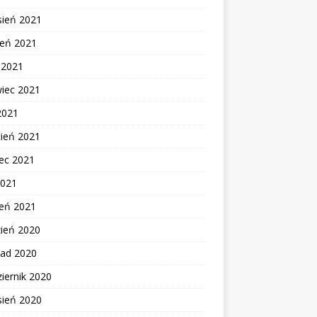
sień 2021
ień 2021
c 2021
wiec 2021
2021
cień 2021
ec 2021
2021
zeń 2021
zień 2020
pad 2020
iernik 2020
sień 2020