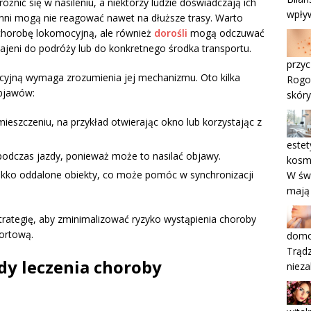
nić się w nasileniu, a niektórzy ludzie doświadczają ich
wpły
inni mogą nie reagować nawet na dłuższe trasy. Warto
 chorobę lokomocyjną, ale również
dorośli
mogą odczuwać
czajeni do podróży lub do konkretnego środka transportu.
przyc
yjną wymaga zrozumienia jej mechanizmu. Oto kilka
Rogo
bjawów:
skóry
szczeniu, na przykład otwierając okno lub korzystając z
estet
 podczas jazdy, ponieważ może to nasilać objawy.
kosm
 lekko oddalone obiekty, co może pomóc w synchronizacji
W świ
mają
trategię, aby zminimalizować ryzyko wystąpienia choroby
fortową.
domo
Trądz
dy leczenia choroby
nieza