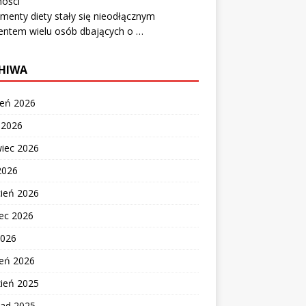
ności
menty diety stały się nieodłącznym
entem wielu osób dbających o …
HIWA
ień 2026
c 2026
wiec 2026
2026
cień 2026
ec 2026
2026
zeń 2026
zień 2025
pad 2025