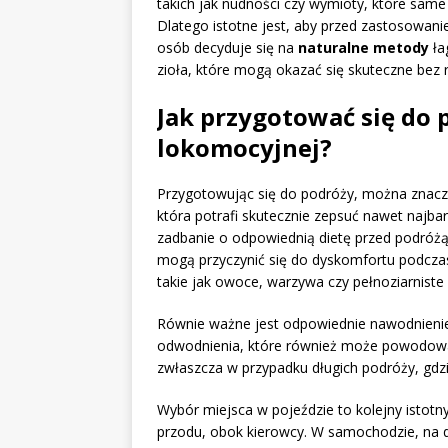
takich jak nudności czy wymioty, które sa
Dlatego istotne jest, aby przed zastosowani
osób decyduje się na
naturalne metody
ła
zioła, które mogą okazać się skuteczne bez
Jak przygotować się do 
lokomocyjnej?
Przygotowując się do podróży, można znacz
która potrafi skutecznie zepsuć nawet najba
zadbanie o odpowiednią dietę przed podróżą.
mogą przyczynić się do dyskomfortu podczas 
takie jak owoce, warzywa czy pełnoziarniste
Równie ważne jest odpowiednie nawodnienie
odwodnienia, które również może powodowa
zwłaszcza w przypadku długich podróży, gd
Wybór miejsca w pojeździe to kolejny istotn
przodu, obok kierowcy. W samochodzie, na d