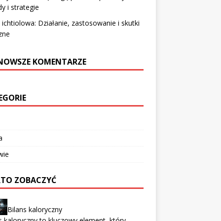
y i strategie
ichtiolowa: Działanie, zastosowanie i skutki
zne
NOWSZE KOMENTARZE
EGORIE
a
wie
TO ZOBACZYĆ
Bilans kaloryczny
s kaloryczny to kluczowy element, który