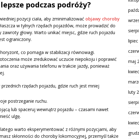
ajlepsze podczas podróży?
paźdz
wiedniej pozycji ciała, aby zminimalizować
objawy choroby
wrze
właszcza w tylnych rzędach pojazdów, może prowadzić do
sierp
czy zawroty głowy. Warto unikać miejsc, gdzie ruch pojazdu
est ograniczony.
lipie
czer
a horyzont, co pomaga w stabilizacji równowagi.
 otoczenia może zredukować uczucie niepokoju i poprawić
maj 
tania oraz używania telefonu w trakcie jazdy, ponieważ
kwie
ej.
marz
 przednich rzędach pojazdu, gdzie ruch jest mniej
luty 
woje postrzeganie ruchu.
sierp
tojącą lub spaceruj wewnątrz pojazdu – czasami nawet
czer
nieść ulgę.
kwie
, dlatego warto eksperymentować z różnymi pozycjami, aby
grud
eśli masz skłonności do choroby lokomocyjnej, przemyśl także