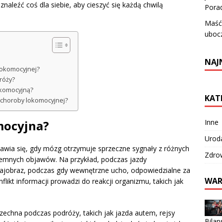
aleźć coś dla siebie, aby cieszyć się każdą chwilą
Porad
Maść 
uboc
NAJ
lokomocyjnej?
róży?
okomocyjną?
KAT
 choroby lokomocyjnej?
Inne
mocyjna?
Urod
awia się, gdy mózg otrzymuje sprzeczne sygnały z różnych
Zdro
emnych objawów. Na przykład, podczas jazdy
ajobraz, podczas gdy wewnętrzne ucho, odpowiedzialne za
WAR
ikt informacji prowadzi do reakcji organizmu, takich jak
echna podczas podróży, takich jak jazda autem, rejsy
Bilan