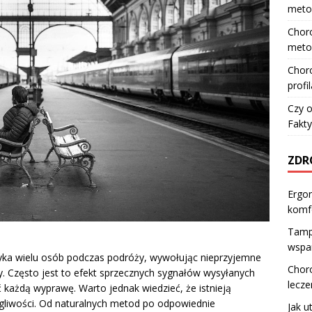
meto
Choro
meto
Choro
profi
Czy o
Fakty
ZDR
Ergon
komfo
Tamp
wspar
yka wielu osób podczas podróży, wywołując nieprzyjemne
Choro
y. Często jest to efekt sprzecznych sygnałów wysyłanych
lecze
 każdą wyprawę. Warto jednak wiedzieć, że istnieją
gliwości. Od naturalnych metod po odpowiednie
Jak 