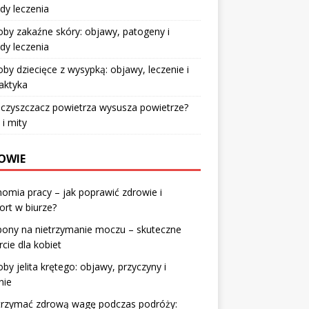
dy leczenia
by zakaźne skóry: objawy, patogeny i
dy leczenia
by dziecięce z wysypką: objawy, leczenie i
laktyka
czyszczacz powietrza wysusza powietrze?
 i mity
OWIE
omia pracy – jak poprawić zdrowie i
rt w biurze?
ony na nietrzymanie moczu – skuteczne
cie dla kobiet
by jelita krętego: objawy, przyczyny i
nie
utrzymać zdrową wagę podczas podróży: