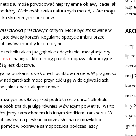
wital
inetozja, może powodować nieprzyjemne objawy, takie jak
Suple
podróży. Wiele osób szuka naturalnych metod, które mogą
elem
kilka skutecznych sposobów:
h właściwości przeciwwymiotnych. Może być stosowane w
ARC
u jako świeży korzeń. Regularne spożycie imbiru przed
objawów choroby lokomocyjnej.
sierp
 technik takich jak głębokie oddychanie, medytacja czy
lipie
tresu
i napięcia, które mogą nasilać objawy lokomocyjne.
óżą jest kluczowe.
czer
ega na uciskaniu określonych punktów na ciele. W przypadku
maj 
 w nadgarstkach może przynieść ulgę w dolegliwościach.
kwie
specjalne opaski akupresurowe.
marz
rawnych posiłków przed podróżą oraz unikać alkoholu i
luty 
le osób znajduje ulgę również w świeżym powietrzu; warto
podróżujemy samochodem lub innym środkiem transportu. W
styc
bjawów, na przykład poprzez słuchanie muzyki lub
grud
 pomóc w poprawie samopoczucia podczas jazdy.
listo