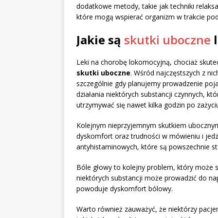
dodatkowe metody, takie jak techniki relak
które mogą wspierać organizm w trakcie pod
Jakie są
skutki uboczne
l
Leki na chorobę lokomocyjną, chociaż sku
skutki uboczne
. Wśród najczęstszych z n
szczególnie gdy planujemy prowadzenie poj
działania niektórych substancji czynnych, k
utrzymywać się nawet kilka godzin po zażyci
Kolejnym nieprzyjemnym skutkiem uboczny
dyskomfort oraz trudności w mówieniu i jed
antyhistaminowych, które są powszechnie st
Bóle głowy to kolejny problem, który może s
niektórych substancji może prowadzić do na
powoduje dyskomfort bólowy.
Warto również zauważyć, że niektórzy pacj