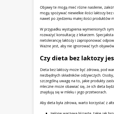
Objawy te mogą mieć różne nasilenie, zależni
mogą spożywać niewielkie ilości laktozy be
nawet po zjedzeniu małej ilości produktów 
W przypadku wystąpienia wymienionych sym
rozważyć konsultację z lekarzem. Specjalista
nietolerancję laktozy i zaproponować odpo
Ważne jest, aby nie ignorować tych objawó
Czy dieta bez laktozy je
Dieta bez laktozy może być zdrowa, pod war
niezbędnych składników odżywczych. Osoby, 
szczególną uwagę na to, jakie produkty zas
mleczne może obawiać się, że ich dieta będ
znajdują się w mleku i jego przetworach.
Aby dieta była zdrowa, warto korzystać z alt
zielone warzywa liściaste, takie jak br