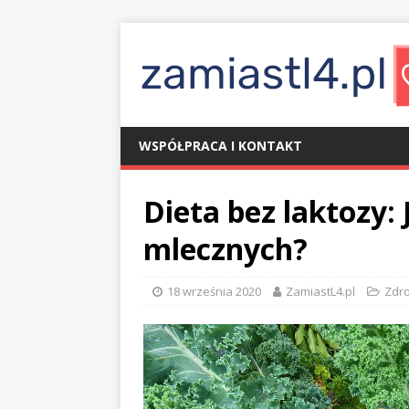
WSPÓŁPRACA I KONTAKT
Dieta bez laktozy:
mlecznych?
18 września 2020
ZamiastL4.pl
Zdr