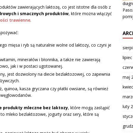
diagn
duktów zawierających laktozę, co jest istotne dla osób z
Pasoż
drowych i smacznych produktów
, które można włączyć
pomi
wości trawienne
.
spożywać:
ARC
go mięsa i ryb są naturalnie wolne od laktozy, co czyni je
sierp
lipie
itamin, minerałów i błonnika, a także nie zawierają
owo, jak i w postaci ugotowanej.
czer
ny, jest dozwolony na diecie bezlaktozowej, co zapewnia
maj 
dżywczych.
kwie
ż, quinoa, kasza gryczana czy płatki owsiane, są również
m węglowodanów.
marz
luty 
e produkty mleczne bez laktozy
, które mogą zastąpić
 to mleko bezlaktozowe, jogurty oraz sery, które są
styc
grud