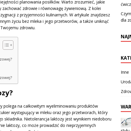
iejętności planowania posiłków. Warto zrozumieć, jakie
ćwicz
y zachować zdrowie i równowagę żywieniową. Z kolei
Czym 
ezygnacji z przyjemności kulinarnych. W artykule znajdziesz
dla z
nnym życiu bez mleka i jego przetworów, a także uniknąć
ć Twojemu zdrowiu.
NAJ
KAT
ozowej?
Inne
ozowej?
Urod
ozy?
Zdro
óry polega na całkowitym wyeliminowaniu produktów
WAR
 cukier występujący w mleku oraz jego przetworach, który
o składnika. Nietolerancja laktozy jest wynikiem niedoboru
nie laktozy, co może prowadzić do nieprzyjemnych
stylu