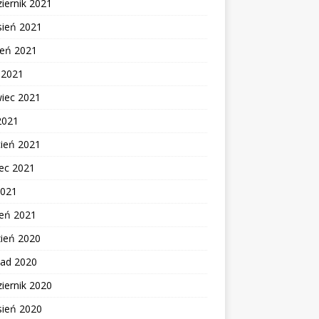
iernik 2021
sień 2021
ień 2021
c 2021
wiec 2021
2021
cień 2021
ec 2021
2021
zeń 2021
zień 2020
pad 2020
iernik 2020
sień 2020