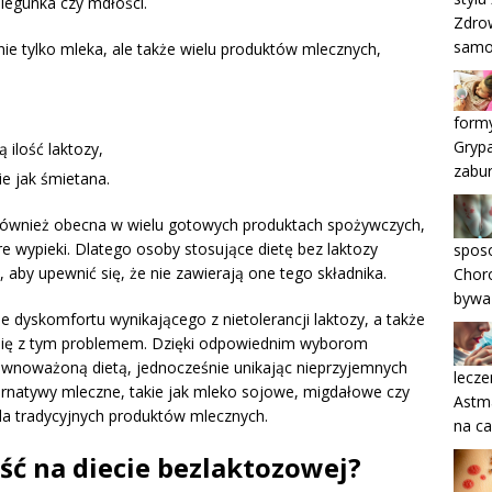
biegunka czy mdłości.
Zdrow
samo
 nie tylko mleka, ale także wielu produktów mlecznych,
formy
Grypa
 ilość laktozy,
zabu
ie jak śmietana.
również obecna w wielu gotowych produktach spożywczych,
re wypieki. Dlatego osoby stosujące dietę bez laktozy
sposo
 aby upewnić się, że nie zawierają one tego składnika.
Choro
bywa
e dyskomfortu wynikającego z nietolerancji laktozy, a także
 się z tym problemem. Dzięki odpowiednim wyborom
ównoważoną dietą, jednocześnie unikając nieprzyjemnych
lecze
rnatywy mleczne, takie jak mleko sojowe, migdałowe czy
Astma
a tradycyjnych produktów mlecznych.
na ca
ść na diecie bezlaktozowej?