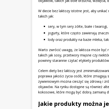
objawów, takich jak bóle brzucha, wzdęcia, 
W diecie bez laktozy istotne jest, aby unikać
takich jak:
sery, w tym sery żółte, białe i twarogi,
jogurty, które często zawierają znaczną
lody oraz produkty na bazie mleka, tak
Warto zwrócić uwagę, że laktoza może być 
takich jak sosy, przetwory mięsne czy niektó
powinny starannie czytać etykiety produktów,
Celem diety bez laktozy jest zminimalizowani
poprawa jakości życia osób, które zmagają
żywieniowym można cieszyć się zdrową i zr
objawów. Na rynku dostępne są również alte
kokosowe, które mogą być dobrą zamianą dl
Jakie produkty można je