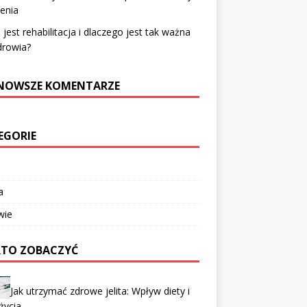
enia
jest rehabilitacja i dlaczego jest tak ważna
drowia?
NOWSZE KOMENTARZE
EGORIE
a
wie
TO ZOBACZYĆ
Jak utrzymać zdrowe jelita: Wpływ diety i
 życia