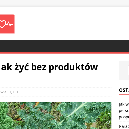
 Jak żyć bez produktów
OST
owie
0
Jak w
perso
posp
Parad