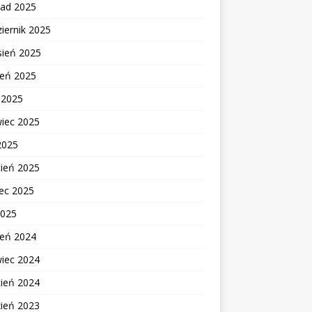
pad 2025
iernik 2025
sień 2025
ień 2025
c 2025
wiec 2025
2025
cień 2025
ec 2025
2025
ień 2024
wiec 2024
cień 2024
zień 2023