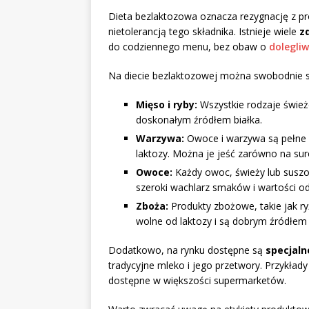
Dieta bezlaktozowa oznacza rezygnację z pro
nietolerancją tego składnika. Istnieje wiele
z
do codziennego menu, bez obaw o
dolegli
Na diecie bezlaktozowej można swobodnie 
Mięso i ryby:
Wszystkie rodzaje świeże
doskonałym źródłem białka.
Warzywa:
Owoce i warzywa są pełne w
laktozy. Można je jeść zarówno na sur
Owoce:
Każdy owoc, świeży lub suszo
szeroki wachlarz smaków i wartości o
Zboża:
Produkty zbożowe, takie jak ry
wolne od laktozy i są dobrym źródłe
Dodatkowo, na rynku dostępne są
specjaln
tradycyjne mleko i jego przetwory. Przykłady
dostępne w większości supermarketów.