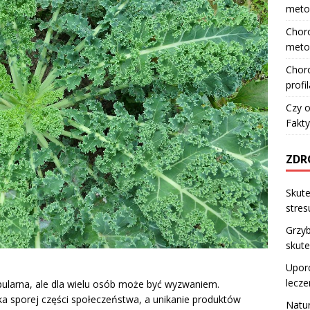
meto
Choro
meto
Choro
profi
Czy o
Fakty
ZDR
Skute
stres
Grzyb
skute
Uporc
lecze
opularna, ale dla wielu osób może być wyzwaniem.
yka sporej części społeczeństwa, a unikanie produktów
Natur