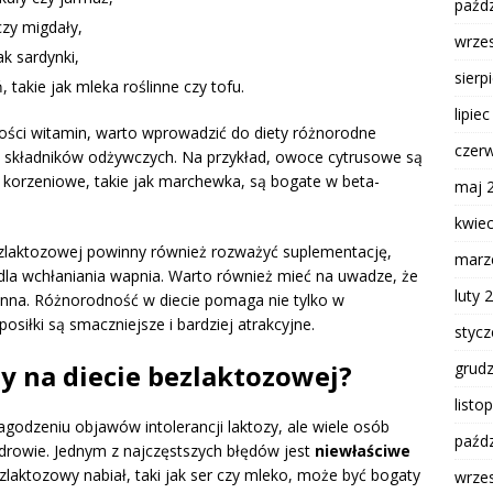
paźdz
czy migdały,
wrze
ak sardynki,
sierp
takie jak mleka roślinne czy tofu.
lipie
ości witamin, warto wprowadzić do diety różnorodne
czer
h składników odżywczych. Na przykład, owoce cytrusowe są
korzeniowe, takie jak marchewka, są bogate w beta-
maj 
kwie
ezlaktozowej powinny również rozważyć suplementację,
marz
 dla wchłaniania wapnia. Warto również mieć na uwadze, że
luty 
nna. Różnorodność w diecie pomaga nie tylko w
osiłki są smaczniejsze i bardziej atrakcyjne.
styc
dy na diecie bezlaktozowej?
grud
listo
godzeniu objawów intolerancji laktozy, ale wiele osób
paźdz
zdrowie. Jednym z najczęstszych błędów jest
niewłaściwe
ezlaktozowy nabiał, taki jak ser czy mleko, może być bogaty
wrze