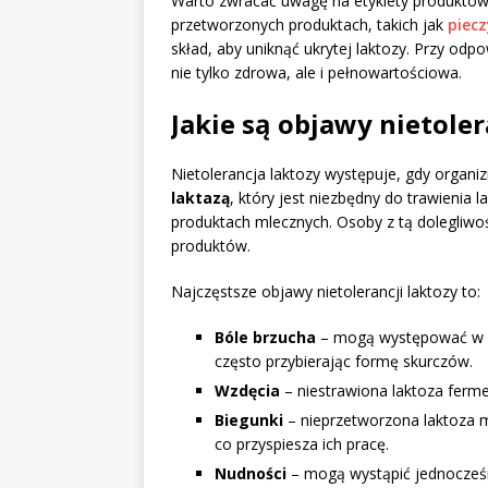
Warto zwracać uwagę na etykiety produktow
przetworzonych produktach, takich jak
piec
skład, aby uniknąć ukrytej laktozy. Przy o
nie tylko zdrowa, ale i pełnowartościowa.
Jakie są objawy nietoler
Nietolerancja laktozy występuje, gdy organi
laktazą
, który jest niezbędny do trawienia 
produktach mlecznych. Osoby z tą dolegliw
produktów.
Najczęstsze objawy nietolerancji laktozy to:
Bóle brzucha
– mogą występować w cią
często przybierając formę skurczów.
Wzdęcia
– niestrawiona laktoza ferme
Biegunki
– nieprzetworzona laktoza 
co przyspiesza ich pracę.
Nudności
– mogą wystąpić jednocześ