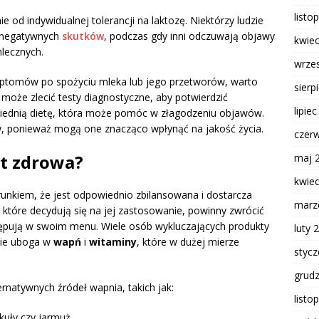
listo
e od indywidualnej tolerancji na laktozę. Niektórzy ludzie
z negatywnych
skutków
, podczas gdy inni odczuwają objawy
kwie
mlecznych.
wrze
ptomów po spożyciu mleka lub jego przetworów, warto
sierp
 może zlecić testy diagnostyczne, aby potwierdzić
lipie
wiednią dietę, która może pomóc w złagodzeniu objawów.
w, ponieważ mogą one znacząco wpłynąć na jakość życia.
czer
st zdrowa?
maj 
kwie
unkiem, że jest odpowiednio zbilansowana i dostarcza
marz
które decydują się na jej zastosowanie, powinny zwrócić
tępują w swoim menu. Wiele osób wykluczających produkty
luty 
zie uboga w
wapń
i
witaminy
, które w dużej mierze
styc
grud
ernatywnych źródeł wapnia, takich jak:
listo
okuły czy jarmuż,