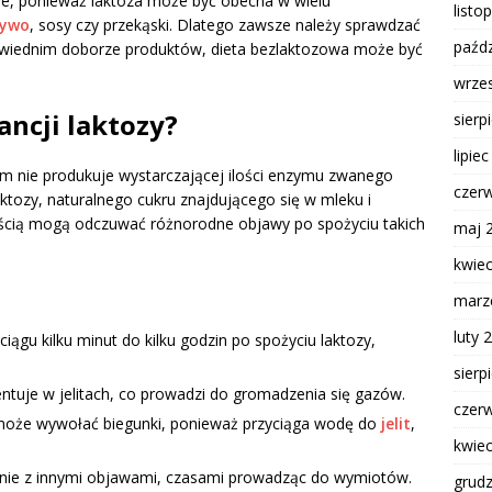
e, ponieważ laktoza może być obecna w wielu
listo
zywo
, sosy czy przekąski. Dlatego zawsze należy sprawdzać
paźdz
dpowiednim doborze produktów, dieta bezlaktozowa może być
wrze
ancji laktozy?
sierp
lipie
zm nie produkuje wystarczającej ilości enzymu zwanego
czer
laktozy, naturalnego cukru znajdującego się w mleku i
ością mogą odczuwać różnorodne objawy po spożyciu takich
maj 
kwie
marz
luty 
gu kilku minut do kilku godzin po spożyciu laktozy,
sierp
ntuje w jelitach, co prowadzi do gromadzenia się gazów.
czer
może wywołać biegunki, ponieważ przyciąga wodę do
jelit
,
kwie
nie z innymi objawami, czasami prowadząc do wymiotów.
grud