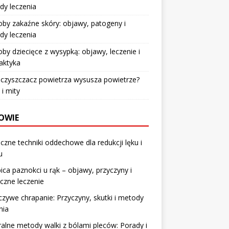
dy leczenia
by zakaźne skóry: objawy, patogeny i
dy leczenia
by dziecięce z wysypką: objawy, leczenie i
laktyka
czyszczacz powietrza wysusza powietrze?
 i mity
OWIE
czne techniki oddechowe dla redukcji lęku i
u
ica paznokci u rąk – objawy, przyczyny i
czne leczenie
zywe chrapanie: Przyczyny, skutki i metody
nia
alne metody walki z bólami pleców: Porady i