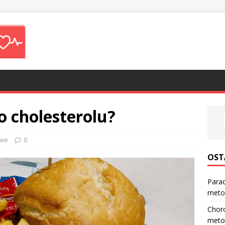
go cholesterolu?
wie
0
OST
Parad
meto
Choro
meto