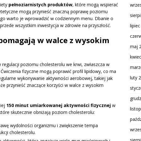
iety
pełnoziarnistych produktów
, które mogą wspierać
wrze
ietetyczne mogą przynieść znaczną poprawę poziomu
sierp
tego warto je wprowadzić w codziennym menu. Dbanie o
e przede wszystkim inwestycja w zdrowie na przyszłość.
lipie
czer
pomagają w walce z wysokim
maj 
kwie
 regulacji poziomu cholesterolu we krwi, zwłaszcza w
marz
. Ćwiczenia fizyczne mogą poprawić profil lipidowy, co ma
luty 
gularne wykonywanie aktywności aerobowej, takiej jak
że przynieść znaczące korzyści w walce z wysokim
styc
grud
iej
150 minut umiarkowanej aktywności fizycznej
w
listo
które skutecznie obniżają poziom cholesterolu:
paźdz
awę wydolności organizmu i zwiększenie tempa
wrze
kcji cholesterolu.
sierp
aktywności, która angażuje wiele grup mięśniowych i