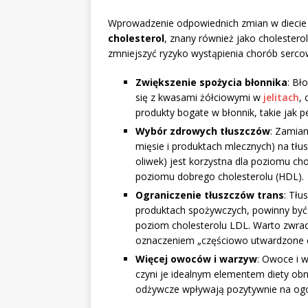
Wprowadzenie odpowiednich zmian w diecie 
cholesterol
, znany również jako cholestero
zmniejszyć ryzyko wystąpienia chorób serco
Zwiększenie spożycia błonnika
: Bł
się z kwasami żółciowymi w
jelitach
,
produkty bogate w błonnik, takie jak p
Wybór zdrowych tłuszczów
: Zamia
mięsie i produktach mlecznych) na tłu
oliwek) jest korzystna dla poziomu ch
poziomu dobrego cholesterolu (HDL).
Ograniczenie tłuszczów trans
: Tłu
produktach spożywczych, powinny być 
poziom cholesterolu LDL. Warto zwrac
oznaczeniem „częściowo utwardzone o
Więcej owoców i warzyw
: Owoce i 
czyni je idealnym elementem diety obni
odżywcze wpływają pozytywnie na ogó