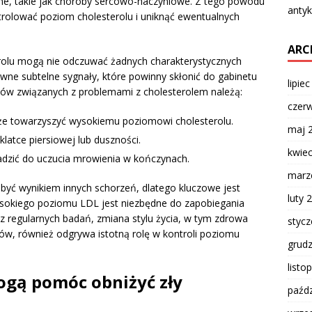
ne, takie jak choroby sercowo-naczyniowe. Z tego powodu
antyk
trolować poziom cholesterolu i uniknąć ewentualnych
ARC
olu mogą nie odczuwać żadnych charakterystycznych
ne subtelne sygnały, które powinny skłonić do gabinetu
lipie
wów związanych z problemami z cholesterolem należą:
czer
oże towarzyszyć wysokiemu poziomowi cholesterolu.
maj 
klatce piersiowej lub duszności.
kwie
dzić do uczucia mrowienia w kończynach.
marz
yć wynikiem innych schorzeń, dlatego kluczowe jest
luty 
sokiego poziomu LDL jest niezbędne do zapobiegania
regularnych badań, zmiana stylu życia, w tym zdrowa
styc
osów, również odgrywa istotną rolę w kontroli poziomu
grud
listo
ogą pomóc obniżyć zły
paźdz