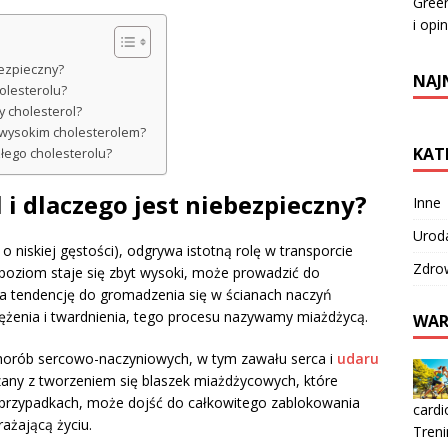
Green
i opin
bezpieczny?
NAJ
olesterolu?
y cholesterol?
z wysokim cholesterolem?
KAT
łego cholesterolu?
l i dlaczego jest niebezpieczny?
Inne
Urod
 o niskiej gęstości), odgrywa istotną rolę w transporcie
Zdro
 poziom staje się zbyt wysoki, może prowadzić do
tendencję do gromadzenia się w ścianach naczyń
ężenia i twardnienia, tego procesu nazywamy miażdżycą.
WAR
horób sercowo-naczyniowych, w tym zawału serca i
udaru
zany z tworzeniem się blaszek miażdżycowych, które
 przypadkach, może dojść do całkowitego zablokowania
cardi
ażającą życiu.
Tren