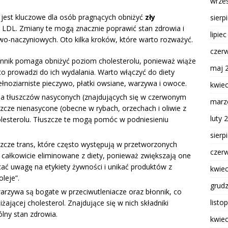
wrze
jest kluczowe dla osób pragnących obniżyć
zły
sierp
l LDL. Zmiany te mogą znacznie poprawić stan zdrowia i
lipie
wo-naczyniowych. Oto kilka kroków, które warto rozważyć.
czer
onnik pomaga obniżyć poziom cholesterolu, ponieważ wiąże
maj 
 co prowadzi do ich wydalania. Warto włączyć do diety
ełnoziarniste pieczywo, płatki owsiane, warzywa i owoce.
kwie
na tłuszczów nasyconych (znajdujących się w czerwonym
marz
szcze nienasycone (obecne w rybach, orzechach i oliwie z
luty 
olesterolu. Tłuszcze te mogą pomóc w podniesieniu
sierp
szcze trans, które często występują w przetworzonych
czer
całkowicie eliminowane z diety, ponieważ zwiększają one
ać uwagę na etykiety żywności i unikać produktów z
kwie
leje”.
grud
warzywa są bogate w przeciwutleniacze oraz błonnik, co
listo
żającej cholesterol. Znajdujące się w nich składniki
lny stan zdrowia.
kwie