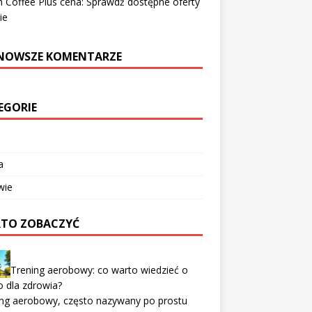
 Coffee Plus cena: Sprawdź dostępne oferty
ie
NOWSZE KOMENTARZE
EGORIE
a
wie
TO ZOBACZYĆ
Trening aerobowy: co warto wiedzieć o
o dla zdrowia?
ing aerobowy, często nazywany po prostu