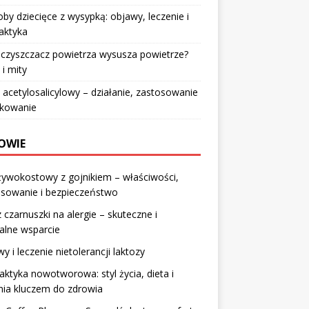
by dziecięce z wysypką: objawy, leczenie i
laktyka
czyszczacz powietrza wysusza powietrze?
 i mity
acetylosalicylowy – działanie, zastosowanie
wkowanie
OWIE
żywokostowy z gojnikiem – właściwości,
osowanie i bezpieczeństwo
z czarnuszki na alergie – skuteczne i
alne wsparcie
y i leczenie nietolerancji laktozy
laktyka nowotworowa: styl życia, dieta i
nia kluczem do zdrowia