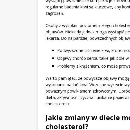
wystąpią poważniejsze komplikacje zdrowot
regularne badania krwi są kluczowe, aby kon
zagrożeń.
Osoby z wysokim poziomem złego cholester
objawów. Niekiedy jednak mogą wystąpić pew
lekarza. Do najbardziej powszechnych obja
Podwyższone ciśnienie krwi, które m
Objawy chorób serca, takie jak bóle w 
Problemy z krążeniem, co może prowa
Warto pamiętać, że powyższe objawy mogą b
wykonanie badań krwi. Wczesne wykrycie wy
poważnym powikłaniom zdrowotnym. Oprócz 
dieta, aktywność fizyczna i unikanie papier
cholesterolu.
Jakie zmiany w diecie m
cholesterol?