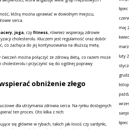
lipie
ność, którą można uprawiać w dowolnym miejscu,
czer
drowie serca.
maj 
pacery
,
joga
, czy
fitness
, również wspierają zdrowie
kwie
acji cholesterolu. Kluczem jest regularność oraz dobór
ć, co zachęca do jej kontynuowania na dłuższą metę.
marz
luty 
ty ćwiczeń można połączyć ze zdrową dietą, co razem może
olesterolu i przyczynić się do ogólnej poprawy
styc
grud
wspierać obniżenie złego
listo
paźdz
wrze
kluczowe dla utrzymania zdrowia serca. Na rynku dostępnych
ierać ten proces. Oto kilka z nich:
sierp
lipie
ujące się głównie w rybach, takich jak łosoś czy sardynki,