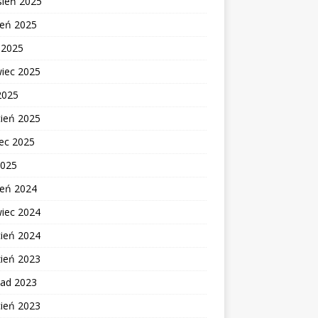
sień 2025
ień 2025
c 2025
wiec 2025
2025
cień 2025
ec 2025
2025
ień 2024
wiec 2024
cień 2024
zień 2023
pad 2023
cień 2023