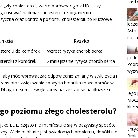
cardi
 „zły cholesterol”, warto porównać go z HDL, czyli
maga usuwać nadmiar cholesterolu z organizmu.
zyczna oraz kontrola poziomu cholesterolu to kluczowe
lecze
Astma
na ca
unkcja
Ryzyko
esterolu do komórek
Wzrost ryzyka chorób serca
podró
sterolu z komórek
Zmniejszenie ryzyka chorób serca
Podró
wyzw
 aby móc wprowadzać odpowiednie zmiany w stylu życia i
i trans oraz zwiększenie spożycia błonnika może pomóc w
Dbając o serce, zwiększamy nasze szanse na dłuższe i
jego 
Moczn
klucz
go poziomu złego cholesterolu?
jako LDL, często nie manifestuje się w oczywisty sposób,
antyk
eczny. Wiele osób nie jest świadomych problemu, dopóki nie
Brak 