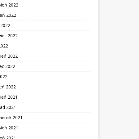
sień 2022
ień 2022
c 2022
wiec 2022
2022
cień 2022
ec 2022
2022
zeń 2022
zień 2021
pad 2021
iernik 2021
sień 2021
ień 2021