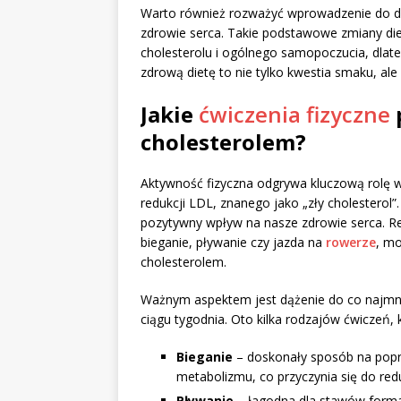
Warto również rozważyć wprowadzenie do d
zdrowie serca. Takie podstawowe zmiany d
cholesterolu i ogólnego samopoczucia, dla
zdrową dietę to nie tylko kwestia smaku, al
Jakie
ćwiczenia fizyczne
cholesterolem?
Aktywność fizyczna odgrywa kluczową rolę w
redukcji LDL, znanego jako „zły cholesterol”
pozytywny wpływ na nasze zdrowie serca. Re
bieganie, pływanie czy jazda na
rowerze
, mo
cholesterolem.
Ważnym aspektem jest dążenie do co najmn
ciągu tygodnia. Oto kilka rodzajów ćwiczeń, 
Bieganie
– doskonały sposób na popr
metabolizmu, co przyczynia się do redu
Pływanie
– łagodna dla stawów forma 