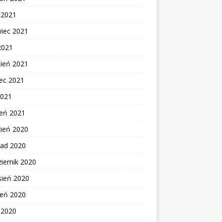
c 2021
wiec 2021
2021
cień 2021
ec 2021
2021
zeń 2021
zień 2020
pad 2020
iernik 2020
sień 2020
ień 2020
c 2020