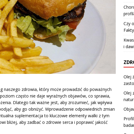
Choro
profi
Czy o
Fakty
Kwas 
i da
ZDR
Olej 
zast
wróg naszego zdrowia, który może prowadzić do poważnych
Olej 
poziom często nie daje wyraźnych objawów, co sprawia,
natur
ożenia. Dlatego tak ważne jest, aby zrozumieć, jak wpływa
Objaw
 podjąć, aby go obniżyć. Wprowadzenie odpowiednich zmian
entualna suplementacja to kluczowe elementy walki z tym
Profi
i bliżej, aby zadbać o zdrowie serca i poprawić jakość
bada