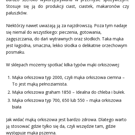
Stosuje się ją do produkcji ciast, ciastek, makaronów czy
paluszków.
Niektórzy nawet uważają ją za najzdrowszą. Poza tym nadaje
się niemal do wszystkiego: pieczenia, gotowania,
zagęszczania, do dań wytrawnych oraz słodkich. Taka mąka
jest łagodna, smaczna, lekko słodka o delikatnie orzechowym
posmaku.
W sklepach możemy spotkać kilka typów mąki orkiszowej:
Mąka orkiszowa typ 2000, czyli mąka orkiszowa ciemna –
To jest mąką pełnoziarnista.
Mąka orkiszowa graham 1850 – Idealna do chleba i bułek.
Mąka orkiszowa typ 700, 650 lub 550 – mąka orkiszowa
biała
Jak widać mąką orkiszowa jest bardzo zdrowa. Dlatego warto
ją stosować gdzie tylko się da, czyli wszędzie tam, gdzie
występuje mąka pszenna.