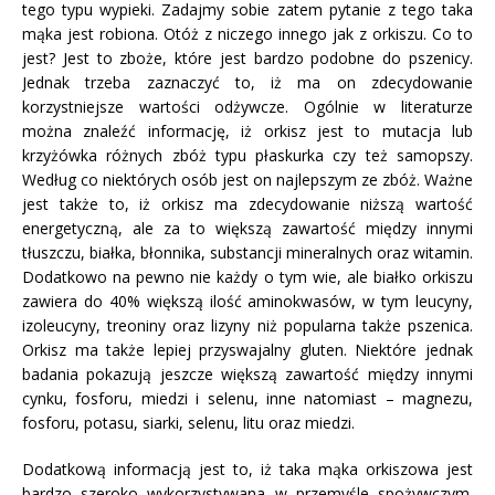
tego typu wypieki. Zadajmy sobie zatem pytanie z tego taka
mąka jest robiona. Otóż z niczego innego jak z orkiszu. Co to
jest? Jest to zboże, które jest bardzo podobne do pszenicy.
Jednak trzeba zaznaczyć to, iż ma on zdecydowanie
korzystniejsze wartości odżywcze. Ogólnie w literaturze
można znaleźć informację, iż orkisz jest to mutacja lub
krzyżówka różnych zbóż typu płaskurka czy też samopszy.
Według co niektórych osób jest on najlepszym ze zbóż. Ważne
jest także to, iż orkisz ma zdecydowanie niższą wartość
energetyczną, ale za to większą zawartość między innymi
tłuszczu, białka, błonnika, substancji mineralnych oraz witamin.
Dodatkowo na pewno nie każdy o tym wie, ale białko orkiszu
zawiera do 40% większą ilość aminokwasów, w tym leucyny,
izoleucyny, treoniny oraz lizyny niż popularna także pszenica.
Orkisz ma także lepiej przyswajalny gluten. Niektóre jednak
badania pokazują jeszcze większą zawartość między innymi
cynku, fosforu, miedzi i selenu, inne natomiast – magnezu,
fosforu, potasu, siarki, selenu, litu oraz miedzi.
Dodatkową informacją jest to, iż taka mąka orkiszowa jest
bardzo szeroko wykorzystywana w przemyśle spożywczym.