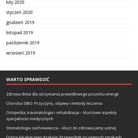
luty 2020
styczeń 2020
grudzień 2019
listopad 2019
październik 2019
wrzesień 2019
WARTO SPRAWDZIĆ
Zdrowa dieta dla utrzymania prawidłowego poziomu energii
Choroba SIBO: Przyczyny, objawy i metody leczenia
Ortopedia, traumatologia i rehabilitacja – kluczowe aspekty
specjalności medycznych
Stomatologia zachowawcza – klucz do zdrowia jamy ustnej
Dobre lokalne piwo Kraków: Przewodnik po piwnych smakach