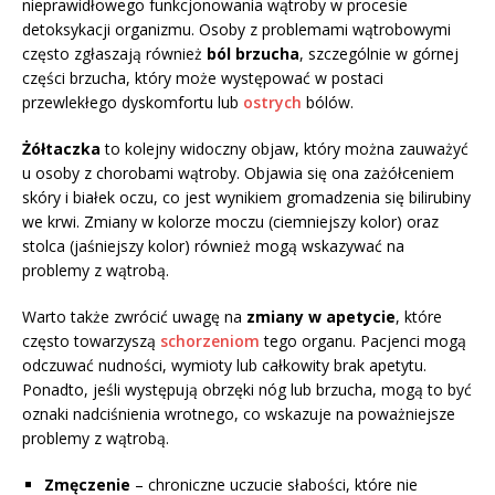
nieprawidłowego funkcjonowania wątroby w procesie
detoksykacji organizmu. Osoby z problemami wątrobowymi
często zgłaszają również
ból brzucha
, szczególnie w górnej
części brzucha, który może występować w postaci
przewlekłego dyskomfortu lub
ostrych
bólów.
Żółtaczka
to kolejny widoczny objaw, który można zauważyć
u osoby z chorobami wątroby. Objawia się ona zażółceniem
skóry i białek oczu, co jest wynikiem gromadzenia się bilirubiny
we krwi. Zmiany w kolorze moczu (ciemniejszy kolor) oraz
stolca (jaśniejszy kolor) również mogą wskazywać na
problemy z wątrobą.
Warto także zwrócić uwagę na
zmiany w apetycie
, które
często towarzyszą
schorzeniom
tego organu. Pacjenci mogą
odczuwać nudności, wymioty lub całkowity brak apetytu.
Ponadto, jeśli występują obrzęki nóg lub brzucha, mogą to być
oznaki nadciśnienia wrotnego, co wskazuje na poważniejsze
problemy z wątrobą.
Zmęczenie
– chroniczne uczucie słabości, które nie