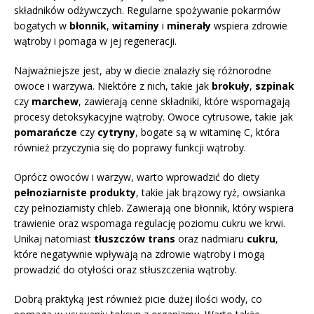
składników odżywczych. Regularne spożywanie pokarmów
bogatych w
błonnik
,
witaminy
i
minerały
wspiera zdrowie
wątroby i pomaga w jej regeneracji.
Najważniejsze jest, aby w diecie znalazły się różnorodne
owoce i warzywa. Niektóre z nich, takie jak
brokuły
,
szpinak
czy
marchew
, zawierają cenne składniki, które wspomagają
procesy detoksykacyjne wątroby. Owoce cytrusowe, takie jak
pomarańcze
czy
cytryny
, bogate są w witaminę C, która
również przyczynia się do poprawy funkcji wątroby.
Oprócz owoców i warzyw, warto wprowadzić do diety
pełnoziarniste produkty
, takie jak brązowy ryż, owsianka
czy pełnoziarnisty chleb. Zawierają one błonnik, który wspiera
trawienie oraz wspomaga regulację poziomu cukru we krwi.
Unikaj natomiast
tłuszczów trans
oraz nadmiaru
cukru
,
które negatywnie wpływają na zdrowie wątroby i mogą
prowadzić do otyłości oraz stłuszczenia wątroby.
Dobrą praktyką jest również picie dużej ilości wody, co