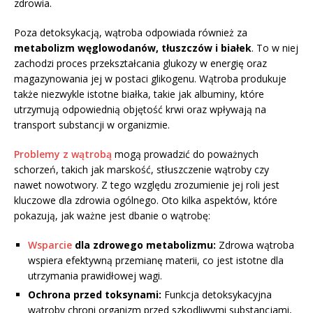
zdrowia.
Poza detoksykacją, wątroba odpowiada również za
metabolizm węglowodanów, tłuszczów i białek
. To w niej
zachodzi proces przekształcania glukozy w energię oraz
magazynowania jej w postaci glikogenu. Wątroba produkuje
także niezwykle istotne białka, takie jak albuminy, które
utrzymują odpowiednią objętość krwi oraz wpływają na
transport substancji w organizmie.
Problemy z wątrobą
mogą prowadzić do poważnych
schorzeń, takich jak marskość, stłuszczenie wątroby czy
nawet nowotwory. Z tego względu zrozumienie jej roli jest
kluczowe dla zdrowia ogólnego. Oto kilka aspektów, które
pokazują, jak ważne jest dbanie o wątrobę:
Wsparcie
dla zdrowego metabolizmu:
Zdrowa wątroba
wspiera efektywną przemianę materii, co jest istotne dla
utrzymania prawidłowej wagi.
Ochrona przed toksynami:
Funkcja detoksykacyjna
wątroby chroni organizm przed szkodliwymi substancjami,