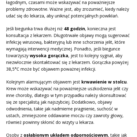
łagodnym, czasami może wskazywać na poważniejsze
problemy zdrowotne. Ważne jest, aby zrozumieć, kiedy należy
udać się do lekarza, aby uniknąć potencjalnych powikłań.
Jeśli biegunka trwa dłużej niż
48 godzin
, konieczna jest
konsultacja z lekarzem. Długotrwałe objawy mogą sugerować
infekcję wirusową, bakteryjną lub inne schorzenia jelit, które
wymagają interwencji medycznej. Ponadto, jeśli biegunce
towarzyszy
wysoka gorączka
, jest to kolejny sygnał, aby
niezwłocznie skontaktować się z lekarzem. Gorączka powyżej
38,5°C może być objawem poważnej infekcji.
Kolejnym alarmującym objawem jest
krwawienie w stolcu
.
Krew może wskazywać na poważniejsze uszkodzenia jelit czy
inne choroby, dlatego w tym przypadku należy skonsultować
się ze specjalistą jak najszybciej. Dodatkowo, objawy
odwodnienia, takie jak nadmierne pragnienie, suchość w
ustach, zmniejszone oddawanie moczu czy zawroty głowy,
również powinny skłonić do wizyty u lekarza.
Osoby z
osłabionym układem odpornościowym
, takie jak