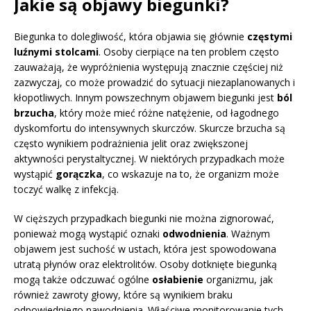
Jakie są objawy biegunki?
Biegunka to dolegliwość, która objawia się głównie
częstymi
luźnymi stolcami
. Osoby cierpiące na ten problem często
zauważają, że wypróżnienia występują znacznie częściej niż
zazwyczaj, co może prowadzić do sytuacji niezaplanowanych i
kłopotliwych. Innym powszechnym objawem biegunki jest
ból
brzucha
, który może mieć różne natężenie, od łagodnego
dyskomfortu do intensywnych skurczów. Skurcze brzucha są
często wynikiem podrażnienia jelit oraz zwiększonej
aktywności perystaltycznej. W niektórych przypadkach może
wystąpić
gorączka
, co wskazuje na to, że organizm może
toczyć walkę z infekcją.
W cięższych przypadkach biegunki nie można zignorować,
ponieważ mogą wystąpić oznaki
odwodnienia
. Ważnym
objawem jest suchość w ustach, która jest spowodowana
utratą płynów oraz elektrolitów. Osoby dotknięte biegunką
mogą także odczuwać ogólne
osłabienie
organizmu, jak
również zawroty głowy, które są wynikiem braku
odpowiedniego nawodnienia. Właściwe monitorowanie tych