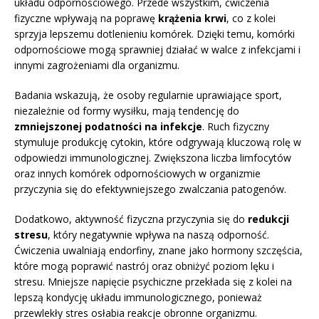
układu odpornościowego. Przede wszystkim, ćwiczenia
fizyczne wpływają na poprawę
krążenia krwi
, co z kolei
sprzyja lepszemu dotlenieniu komórek. Dzięki temu, komórki
odpornościowe mogą sprawniej działać w walce z infekcjami i
innymi zagrożeniami dla organizmu.
Badania wskazują, że osoby regularnie uprawiające sport,
niezależnie od formy wysiłku, mają tendencję do
zmniejszonej podatności na infekcje
. Ruch fizyczny
stymuluje produkcję cytokin, które odgrywają kluczową rolę w
odpowiedzi immunologicznej. Zwiększona liczba limfocytów
oraz innych komórek odpornościowych w organizmie
przyczynia się do efektywniejszego zwalczania patogenów.
Dodatkowo, aktywność fizyczna przyczynia się do
redukcji
stresu
, który negatywnie wpływa na naszą odporność.
Ćwiczenia uwalniają endorfiny, znane jako hormony szczęścia,
które mogą poprawić nastrój oraz obniżyć poziom lęku i
stresu. Mniejsze napięcie psychiczne przekłada się z kolei na
lepszą kondycję układu immunologicznego, ponieważ
przewlekły stres osłabia reakcje obronne organizmu.