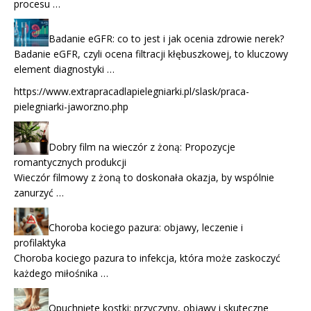
procesu …
Badanie eGFR: co to jest i jak ocenia zdrowie nerek?
Badanie eGFR, czyli ocena filtracji kłębuszkowej, to kluczowy
element diagnostyki …
https://www.extrapracadlapielegniarki.pl/slask/praca-
pielegniarki-jaworzno.php
Dobry film na wieczór z żoną: Propozycje
romantycznych produkcji
Wieczór filmowy z żoną to doskonała okazja, by wspólnie
zanurzyć …
Choroba kociego pazura: objawy, leczenie i
profilaktyka
Choroba kociego pazura to infekcja, która może zaskoczyć
każdego miłośnika …
Opuchnięte kostki: przyczyny, objawy i skuteczne