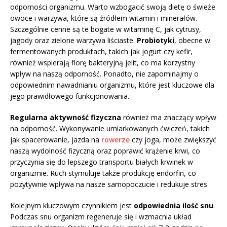
odporności organizmu. Warto wzbogacić swoją dietę o świeże
owoce i warzywa, które są źródłem witamin i minerałów.
Szczególnie cenne są te bogate w witaminę C, jak cytrusy,
jagody oraz zielone warzywa liściaste.
Probiotyki
, obecne w
fermentowanych produktach, takich jak jogurt czy kefir,
również wspierają florę bakteryjną jelit, co ma korzystny
wpływ na naszą odporność. Ponadto, nie zapominajmy o
odpowiednim nawadnianiu organizmu, które jest kluczowe dla
jego prawidłowego funkcjonowania.
Regularna aktywność fizyczna
również ma znaczący wpływ
na odporność. Wykonywanie umiarkowanych ćwiczeń, takich
jak spacerowanie, jazda na
rowerze
czy joga, może zwiększyć
naszą wydolność fizyczną oraz poprawić krążenie krwi, co
przyczynia się do lepszego transportu białych krwinek w
organizmie. Ruch stymuluje także produkcję endorfin, co
pozytywnie wpływa na nasze samopoczucie i redukuje stres.
Kolejnym kluczowym czynnikiem jest
odpowiednia ilość snu
.
Podczas snu organizm regeneruje się i wzmacnia układ