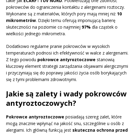
takie jak
ECARF
i
TÜV NORD
. Potwierdzają one zdolność
pokrowców do ograniczenia kontaktu z alergenami roztoczy.
Wykonane są z materiałów, których pory mają mniej niż
10
mikrometrów
. Dzięki temu oferują imponującą barierę
skuteczności na poziomie co najmniej
97%
dla cząstek o
wielkości jednego mikrometra.
Dodatkowo regularne pranie pokrowców w wysokich
temperaturach podnosi ich efektywność w walce z alergenami.
Z tego powodu
pokrowce antyroztoczowe
stanowią
kluczowy element strategii zarządzania objawami alergicznymi
i przyczyniają się do poprawy jakości życia osób borykających
się z tymi problemami zdrowotnymi.
Jakie są zalety i wady pokrowców
antyroztoczowych?
Pokrowce antyroztoczowe
posiadają szereg zalet, które
mogą znacznie wpłynąć na jakość snu, szczególnie u osób z
alergiami. Ich główną funkcją jest
skuteczna ochrona przed