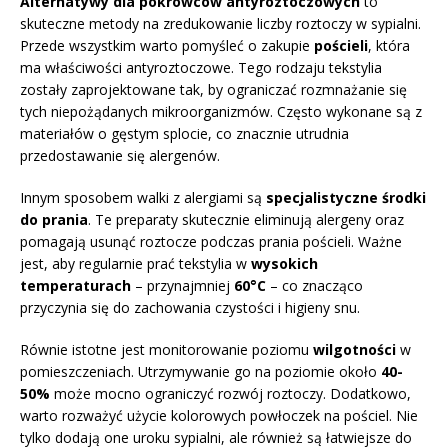
Alternatywy dla pokrowców antyroztoczowych
to
skuteczne metody na zredukowanie liczby roztoczy w sypialni.
Przede wszystkim warto pomyśleć o zakupie
pościeli
, która
ma właściwości antyroztoczowe. Tego rodzaju tekstylia
zostały zaprojektowane tak, by ograniczać rozmnażanie się
tych niepożądanych mikroorganizmów. Często wykonane są z
materiałów o gęstym splocie, co znacznie utrudnia
przedostawanie się alergenów.
Innym sposobem walki z alergiami są
specjalistyczne środki
do prania
. Te preparaty skutecznie eliminują alergeny oraz
pomagają usunąć roztocze podczas prania pościeli. Ważne
jest, aby regularnie prać tekstylia w
wysokich
temperaturach
– przynajmniej
60°C
– co znacząco
przyczynia się do zachowania czystości i higieny snu.
Równie istotne jest monitorowanie poziomu
wilgotności
w
pomieszczeniach. Utrzymywanie go na poziomie około
40-
50%
może mocno ograniczyć rozwój roztoczy. Dodatkowo,
warto rozważyć użycie kolorowych powłoczek na pościel. Nie
tylko dodają one uroku sypialni, ale również są łatwiejsze do