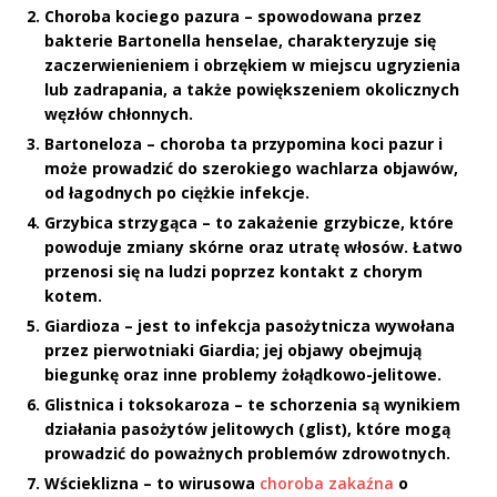
Choroba kociego pazura
– spowodowana przez
bakterie
Bartonella henselae
, charakteryzuje się
zaczerwienieniem i obrzękiem w miejscu ugryzienia
lub zadrapania, a także powiększeniem okolicznych
węzłów chłonnych.
Bartoneloza
– choroba ta przypomina koci pazur i
może prowadzić do szerokiego wachlarza objawów,
od łagodnych po ciężkie infekcje.
Grzybica strzygąca
– to zakażenie grzybicze, które
powoduje zmiany skórne oraz utratę włosów. Łatwo
przenosi się na ludzi poprzez kontakt z chorym
kotem.
Giardioza
– jest to infekcja pasożytnicza wywołana
przez pierwotniaki
Giardia
; jej objawy obejmują
biegunkę oraz inne problemy żołądkowo-jelitowe.
Glistnica i toksokaroza
– te schorzenia są wynikiem
działania pasożytów jelitowych (glist), które mogą
prowadzić do poważnych problemów zdrowotnych.
Wścieklizna
– to wirusowa
choroba zakaźna
o