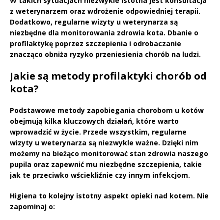
W takich sytuacjach niezwykle istotna jest konsultacja
z weterynarzem oraz wdrożenie odpowiedniej terapii.
Dodatkowo,
regularne wizyty u weterynarza
są
niezbędne dla monitorowania zdrowia kota.
Dbanie o
profilaktykę
poprzez szczepienia i odrobaczanie
znacząco obniża ryzyko przeniesienia chorób na ludzi.
Jakie są metody profilaktyki chorób od
kota?
Podstawowe metody zapobiegania chorobom u kotów
obejmują kilka kluczowych działań, które warto
wprowadzić w życie. Przede wszystkim,
regularne
wizyty u weterynarza
są niezwykle ważne. Dzięki nim
możemy na bieżąco monitorować stan zdrowia naszego
pupila oraz zapewnić mu niezbędne szczepienia, takie
jak te przeciwko wściekliźnie czy innym infekcjom.
Higiena
to kolejny istotny aspekt opieki nad kotem. Nie
zapominaj o: