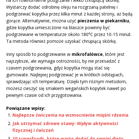
na ich równomierne podgrzanie i lekko chrupiącą skórkę.
Wystarczy dodać odrobinę oleju na rozgrzaną patelnię i
podgrzewać kopytka przez kilka minut z każdej strony, aż będą
gorące. Alternatywnie, można użyć
pieczenia w piekarniku
,
gdzie kopytka umieszczone na blaszce powinny być
podgrzewane w temperaturze około 180°C przez 10-15 minut.
Ta metoda również pomoże uzyskać chrupiącą skórkę.
Inny sposób to podgrzewanie w
mikrofalówce
, które jest
najszybsze, ale wymaga ostrożności, by nie przesadzić z
czasem podgrzewania, gdyż kopytka mogą stać się
gumowate. Najlepiej podgrzewać je w krótkich odstępach,
sprawdzając ich temperaturę. Dzięki tym różnym metodom,
możesz cieszyć się smakiem wegańskich kopytek nawet po
pewnym czasie od ich przygotowania.
Powiązane wpisy:
Najlepsze ćwiczenia na wzmocnienie mięśni rdzenia
Jak utrzymać zdrowe stawy: Wpływ aktywności
fizycznej i ćwiczeń
10 superfoods, które warto dodać do swojej diety