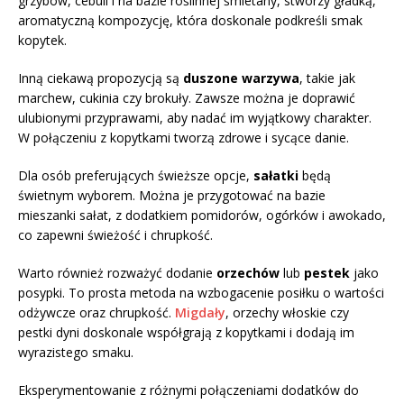
grzybów, cebuli i na bazie roślinnej śmietany, stworzy gładką,
aromatyczną kompozycję, która doskonale podkreśli smak
kopytek.
Inną ciekawą propozycją są
duszone warzywa
, takie jak
marchew, cukinia czy brokuły. Zawsze można je doprawić
ulubionymi przyprawami, aby nadać im wyjątkowy charakter.
W połączeniu z kopytkami tworzą zdrowe i sycące danie.
Dla osób preferujących świeższe opcje,
sałatki
będą
świetnym wyborem. Można je przygotować na bazie
mieszanki sałat, z dodatkiem pomidorów, ogórków i awokado,
co zapewni świeżość i chrupkość.
Warto również rozważyć dodanie
orzechów
lub
pestek
jako
posypki. To prosta metoda na wzbogacenie posiłku o wartości
odżywcze oraz chrupkość.
Migdały
, orzechy włoskie czy
pestki dyni doskonale współgrają z kopytkami i dodają im
wyrazistego smaku.
Eksperymentowanie z różnymi połączeniami dodatków do