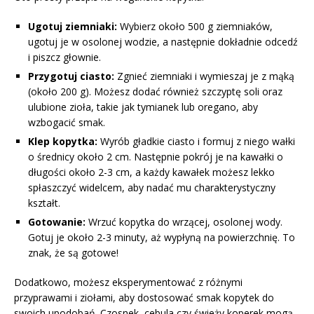
Ugotuj ziemniaki:
Wybierz około 500 g ziemniaków,
ugotuj je w osolonej wodzie, a następnie dokładnie odcedź
i piszcz głownie.
Przygotuj ciasto:
Zgnieć ziemniaki i wymieszaj je z mąką
(około 200 g). Możesz dodać również szczyptę soli oraz
ulubione zioła, takie jak tymianek lub oregano, aby
wzbogacić smak.
Klep kopytka:
Wyrób gładkie ciasto i formuj z niego wałki
o średnicy około 2 cm. Następnie pokrój je na kawałki o
długości około 2-3 cm, a każdy kawałek możesz lekko
spłaszczyć widelcem, aby nadać mu charakterystyczny
kształt.
Gotowanie:
Wrzuć kopytka do wrzącej, osolonej wody.
Gotuj je około 2-3 minuty, aż wypłyną na powierzchnię. To
znak, że są gotowe!
Dodatkowo, możesz eksperymentować z różnymi
przyprawami i ziołami, aby dostosować smak kopytek do
swoich upodobań. Czosnek, cebula czy świeży koperek mogą