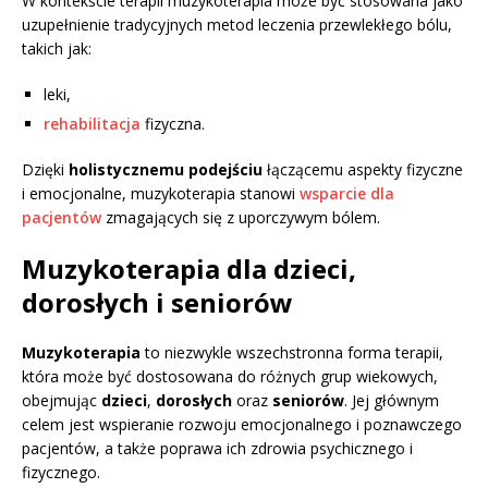
W kontekście terapii muzykoterapia może być stosowana jako
uzupełnienie tradycyjnych metod leczenia przewlekłego bólu,
takich jak:
leki,
rehabilitacja
fizyczna.
Dzięki
holistycznemu podejściu
łączącemu aspekty fizyczne
i emocjonalne, muzykoterapia stanowi
wsparcie dla
pacjentów
zmagających się z uporczywym bólem.
Muzykoterapia dla dzieci,
dorosłych i seniorów
Muzykoterapia
to niezwykle wszechstronna forma terapii,
która może być dostosowana do różnych grup wiekowych,
obejmując
dzieci
,
dorosłych
oraz
seniorów
. Jej głównym
celem jest wspieranie rozwoju emocjonalnego i poznawczego
pacjentów, a także poprawa ich zdrowia psychicznego i
fizycznego.