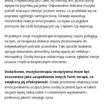
Jedną z najważniejszych zalet tej metody jest jej korzystny
wpływ na psychikę pacjenta. Odpowiednio dobrana muzyka
potrafi znacząco obniżyć poziom stresu, co przekłada się na
poprawę ogólnego samopoczucia. Dźwięki wywołują
różnorodne reakcje emocjonalne, co bywa szczególnie
pomocne dla osób borykających się z lękiem czy depresją.
W praktyce sesje muzykoterapii receptywnej często polegają
na tym, że terapeuta dobiera utwory dostosowane do
indywidualnych potrzeb uczestnika. Taki sposób działania
sprzyja stworzeniu atmosfery zachęcającej do refleksji i
introspekcji. Osoby biorące udział mają szansę zgłębiać swoje
uczucia i myśli w bezpiecznym otoczeniu.
Dodatkowo, muzykoterapia receptywna może być
stosowana jako uzupełnienie innych form terapii, co
zwiększa jej efektywność.
Dzięki procesowi relaksacji oraz
emocjonalnemu oczyszczeniu osoby uczestniczące w takich
sesjach lepiej radzą sobie z codziennymi wyzwaniami i
podnoszą jakość swojego życia.