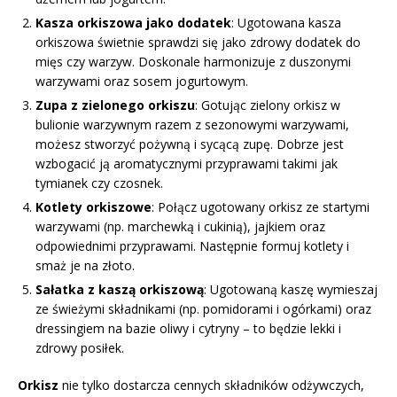
Kasza orkiszowa jako dodatek
: Ugotowana kasza
orkiszowa świetnie sprawdzi się jako zdrowy dodatek do
mięs czy warzyw. Doskonale harmonizuje z duszonymi
warzywami oraz sosem jogurtowym.
Zupa z zielonego orkiszu
: Gotując zielony orkisz w
bulionie warzywnym razem z sezonowymi warzywami,
możesz stworzyć pożywną i sycącą zupę. Dobrze jest
wzbogacić ją aromatycznymi przyprawami takimi jak
tymianek czy czosnek.
Kotlety orkiszowe
: Połącz ugotowany orkisz ze startymi
warzywami (np. marchewką i cukinią), jajkiem oraz
odpowiednimi przyprawami. Następnie formuj kotlety i
smaż je na złoto.
Sałatka z kaszą orkiszową
: Ugotowaną kaszę wymieszaj
ze świeżymi składnikami (np. pomidorami i ogórkami) oraz
dressingiem na bazie oliwy i cytryny – to będzie lekki i
zdrowy posiłek.
Orkisz
nie tylko dostarcza cennych składników odżywczych,