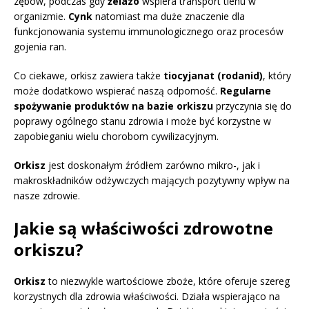
zębów, podczas gdy
żelazo
wspiera transport tlenu w
organizmie.
Cynk
natomiast ma duże znaczenie dla
funkcjonowania systemu immunologicznego oraz procesów
gojenia ran.
Co ciekawe, orkisz zawiera także
tiocyjanat (rodanid)
, który
może dodatkowo wspierać naszą odporność.
Regularne
spożywanie produktów na bazie orkiszu
przyczynia się do
poprawy ogólnego stanu zdrowia i może być korzystne w
zapobieganiu wielu chorobom cywilizacyjnym.
Orkisz
jest doskonałym źródłem zarówno mikro-, jak i
makroskładników odżywczych mających pozytywny wpływ na
nasze zdrowie.
Jakie są właściwości zdrowotne
orkiszu?
Orkisz
to niezwykle wartościowe zboże, które oferuje szereg
korzystnych dla zdrowia właściwości. Działa wspierająco na