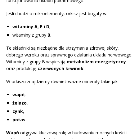
funkcjonowania układu pokarmowego.
Jeśli chodzi o mikroelementy, orkisz jest bogaty w:
witaminy A, E i D
,
witaminy z grupy
B
.
Te składniki są niezbędne dla utrzymania zdrowej skóry,
dobrego wzroku oraz sprawnego działania układu nerwowego.
Witaminy z grupy B wspierają
metabolizm energetyczny
oraz produkcję
czerwonych krwinek
.
W orkiszu znajdziemy również ważne minerały takie jak:
wapń
,
żelazo
,
cynk
,
potas
.
Wapń
odgrywa kluczową rolę w budowaniu mocnych kości i