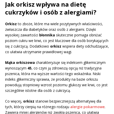
Jak orkisz wpływa na dietę
cukrzyków i osób z alergiami?
Orkisz
to zboże, które ma wiele pozytywnych właściwości,
zwłaszcza dla diabetyków oraz osób z alergiami. Dzięki
wysokiej zawartości
błonnika
skutecznie pomaga obniżać
poziom cukru we krwi, co jest kluczowe dla osób borykających
się z cukrzycą. Dodatkowo
orkisz
wspiera diety odchudzające,
co ułatwia utrzymanie prawidłowej wagi.
Mąka orkiszowa
charakteryzuje się indeksem glikemicznym
wynoszącym
45
, co czyni ją zdrowszą opcją niż tradycyjna
pszenica, która ma wyższe wartości tego wskaźnika. Niski
indeks glikemiczny sprawia, że produkty na bazie orkiszu
powodują stopniowy wzrost poziomu glukozy we krwi, co jest
szczególnie istotne dla osób z cukrzycą.
Co więcej,
orkisz
stanowi bezpieczniejszą alternatywę dla
tych, którzy cierpią na różnego rodzaju
alergie pokarmowe
.
Zawiera mniej alergenów niż zwykła pszenica, co ułatwia