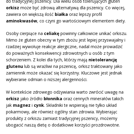
do tradycyjnej pszenicy. Dla wielu osób tolerujących gluten
orkisz
może być zdrową alternatywą dla pszenicy. Co więcej,
zawiera on większą ilość
białka
oraz lepszy profil
aminokwasów
, co czyni go wartościowym elementem diety.
Osoby cierpiące na
celiakę
powinny całkowicie unikać orkiszu.
Mimo że gluten obecny w tym zbożu jest lepiej przyswajalny i
rzadziej wywołuje reakcje alergiczne, nadal może prowadzić
do poważnych konsekwencji zdrowotnych u osób z tym
schorzeniem. Z kolei dla tych, którzy mają
nietolerancję
glutenu
lub są wrażliwi na pszenicę, orkisz traktowany jako
zamiennik może okazać się korzystny. Kluczowe jest jednak
wybieranie odmian o niższej alergenności.
W kontekście zdrowego odżywiania warto zwrócić uwagę na
orkisz
jako źródło
błonnika
oraz cennych minerałów takich
jak
magnez
i
cynk
. Składniki te wspierają nie tylko układ
pokarmowy, ale również ogólny stan zdrowia. Wybierając
produkty z orkiszu zamiast tradycyjnej pszenicy, możemy
ubogacić naszą dietę o dodatkowe korzyści prozdrowotne.