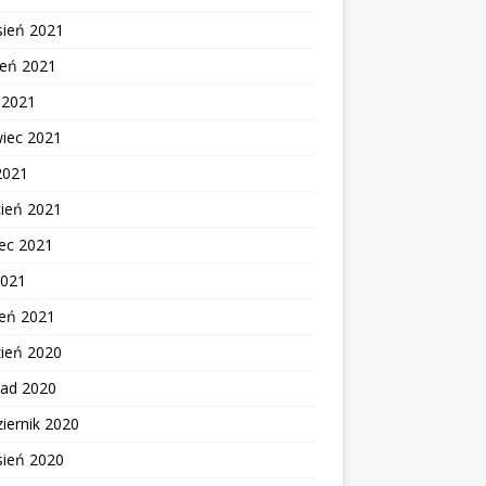
sień 2021
ień 2021
c 2021
wiec 2021
2021
cień 2021
ec 2021
2021
zeń 2021
zień 2020
pad 2020
iernik 2020
sień 2020