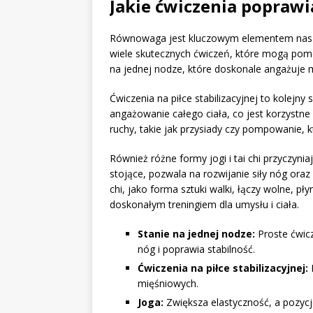
Jakie ćwiczenia popraw
Równowaga jest kluczowym elementem naszej
wiele skutecznych ćwiczeń, które mogą pomóc
na jednej nodze, które doskonale angażuje mi
Ćwiczenia na piłce stabilizacyjnej to kole
angażowanie całego ciała, co jest korzystne
ruchy, takie jak przysiady czy pompowanie, 
Również różne formy jogi i tai chi przyczyni
stojące, pozwala na rozwijanie siły nóg ora
chi, jako forma sztuki walki, łączy wolne, p
doskonałym treningiem dla umysłu i ciała.
Stanie na jednej nodze:
Proste ćwic
nóg i poprawia stabilność.
Ćwiczenia na piłce stabilizacyjnej:
R
mięśniowych.
Joga:
Zwiększa elastyczność, a pozycje