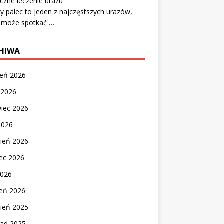
czne leczenie urazu
y palec to jeden z najczęstszych urazów,
y może spotkać …
HIWA
ień 2026
c 2026
wiec 2026
2026
cień 2026
ec 2026
2026
zeń 2026
zień 2025
pad 2025