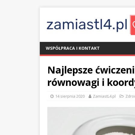
WSPÓŁPRACA I KONTAKT
Najlepsze ćwiczen
równowagi i koord
14 sierpnia 2020
ZamiastL4.pl
Zdro