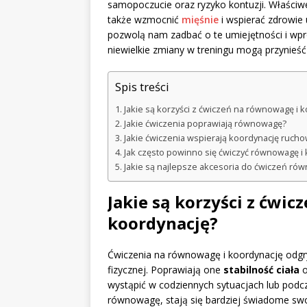
samopoczucie oraz ryzyko kontuzji. Właściwe
także wzmocnić
mięśnie
i wspierać zdrowie
pozwolą nam zadbać o te umiejętności i wpro
niewielkie zmiany w treningu mogą przynieś
Spis treści
Jakie są korzyści z ćwiczeń na równowagę i 
Jakie ćwiczenia poprawiają równowagę?
Jakie ćwiczenia wspierają koordynację ruch
Jak często powinno się ćwiczyć równowagę i
Jakie są najlepsze akcesoria do ćwiczeń ró
Jakie są korzyści z ćwi
koordynację?
Ćwiczenia na równowagę i koordynację odgry
fizycznej. Poprawiają one
stabilność ciała
o
wystąpić w codziennych sytuacjach lub podcz
równowagę, stają się bardziej świadome swo