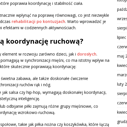
które poprawia koordynację i stabilność ciała.
paźdz
nacznie wpłynąć na poprawę równowagi, co jest niezwykle
wrze
podczas
rehabilitacji po kontuzjach
. Warto wprowadzić je
ymi efektami w codziennych aktywnościach.
sierp
lipie
ają koordynację ruchową?
czer
y element w rozwoju zarówno dzieci, jak i
dorosłych
.
maj 
a, pomagają w synchronizacji mięśni, co ma istotny wpływ na
kwie
 które skutecznie poprawiają koordynację:
marz
o świetna zabawa, ale także doskonałe ćwiczenie
luty 
ronizacji ruchów rąk i nóg.
e jak salsa czy hip-hop, wymagają doskonałej koordynacji,
sierp
stetyczną inteligencję.
czer
 lub odbijanie piłki zajmują różne grupy mięśniowe, co
kwie
oordynację wzrokowo-ruchową.
grud
społowe, takie jak piłka nożna czy koszykówka, które łączą