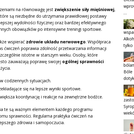
wpro
iczeniami na równowagę jest
zwiększenie siły mięśniowej
,
…
 które są niezbędne do utrzymania prawidłowej postawy
lepszej wydolności fizycznej oraz bardziej efektywnego
nnych obowiązków po intensywne treningi sportowe.
wspa
Alkoh
kże wspierać
zdrowie układu nerwowego
. Współpraca
tylko
s ćwiczeń poprawia zdolność przetwarzania informacji
szczególnie istotne w starszym wieku. Osoby, które
często zauważają poprawę swojej
ogólnej sprawności
bóla
życia.
Bóle
dotyk
 w codziennych sytuacjach.
zekładające się na lepsze wyniki sportowe.
iększa koordynację i reakcje na zewnętrzne bodźce.
zast
Syrop
nia te są ważnym elementem każdego programu
wiek
iomu sprawności. Regularna praktyka ćwiczeń na
lepszego zdrowia i samopoczucia.