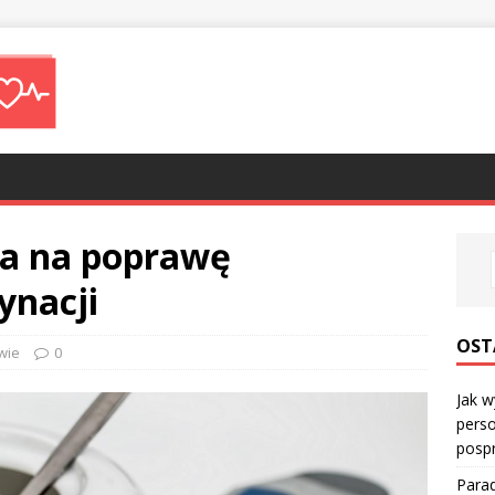
ia na poprawę
ynacji
OST
wie
0
Jak w
perso
posp
Parad