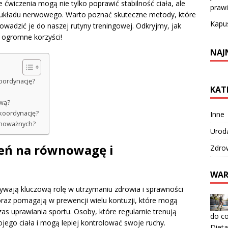
 ćwiczenia mogą nie tylko poprawić stabilność ciała, ale
prawi
 układu nerwowego. Warto poznać skuteczne metody, które
Kapus
wadzić je do naszej rutyny treningowej. Odkryjmy, jak
ć ogromne korzyści!
NAJ
koordynację?
KAT
ową?
 koordynację?
Inne
wnoważnych?
Urod
czeń na równowagę i
Zdro
WAR
wają kluczową rolę w utrzymaniu zdrowia i sprawności
raz pomagają w prewencji wielu kontuzji, które mogą
as uprawiania sportu. Osoby, które regularnie trenują
do c
jego ciała i mogą lepiej kontrolować swoje ruchy.
Diet