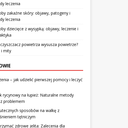
dy leczenia
by zakaźne skóry: objawy, patogeny i
dy leczenia
by dziecięce z wysypką: objawy, leczenie i
laktyka
czyszczacz powietrza wysusza powietrze?
 i mity
OWIE
enia – jak udzielić pierwszej pomocy i leczyć
k rycynowy na łupież: Naturalne metody
i z problemem
kutecznych sposobów na walkę z
śnieniem tętniczym
trzymać zdrowe jelita: Zalecenia dla