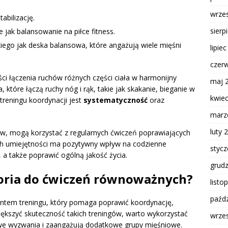
wrze
abilizację.
sierp
e jak balansowanie na piłce fitness.
kiego jak deska balansowa, które angażują wiele mięśni
lipie
czer
ści łączenia ruchów różnych części ciała w harmonijny
maj 
 które łączą ruchy nóg i rąk, takie jak skakanie, bieganie w
kwie
treningu koordynacji jest
systematyczność
oraz
marz
luty 
w, mogą korzystać z regularnych ćwiczeń poprawiających
ch umiejętności ma pozytywny wpływ na codzienne
styc
a także poprawić ogólną jakość życia.
grud
soria do ćwiczeń równoważnych?
listo
paźdz
tem treningu, który pomaga poprawić koordynację,
większyć skuteczność takich treningów, warto wykorzystać
wrze
we wyzwania i zaangażują dodatkowe grupy mięśniowe.