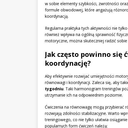
w sobie elementy szybkości, zwrotności ora
formule obwodowej, które angażują różnorod
koordynacją.
Regularna praktyka tych aktywności nie tylko
również wpływa na ogólną sprawność fizycz
motoryczne, można skuteczniej radzić sobie
Jak często powinno się 
koordynację?
Aby efektywnie rozwijać umiejętności motory
równowagi i koordynacji. Zaleca się, aby ta
tygodniu
. Taki harmonogram treningów poz
utrzymanie ich na odpowiednim poziomie.
Ćwiczenia na równowagę mogą przybierać ró
rozwijają zdolności stabilizacyjne. Warto
treningowego, co nie tylko ułatwia osiągani
popularnych form ćwiczeń należą: