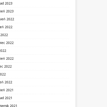
pad 2023
cień 2023
sień 2022
ień 2022
c 2022
wiec 2022
2022
cień 2022
ec 2022
2022
zeń 2022
zień 2021
pad 2021
iernik 2021