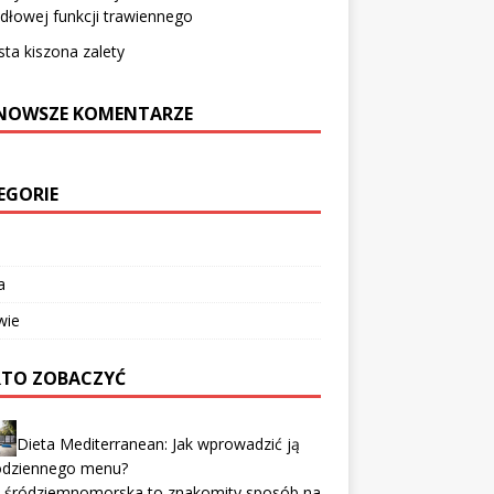
dłowej funkcji trawiennego
ta kiszona zalety
NOWSZE KOMENTARZE
EGORIE
a
wie
TO ZOBACZYĆ
Dieta Mediterranean: Jak wprowadzić ją
odziennego menu?
a śródziemnomorska to znakomity sposób na