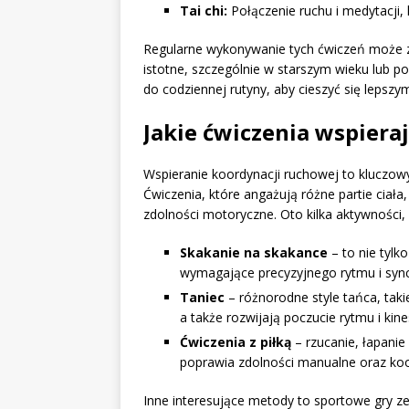
Tai chi:
Połączenie ruchu i medytacji, 
Regularne wykonywanie tych ćwiczeń może z
istotne, szczególnie w starszym wieku lub 
do codziennej rutyny, aby cieszyć się lepsz
Jakie ćwiczenia wspier
Wspieranie koordynacji ruchowej to kluczow
Ćwiczenia, które angażują różne partie ciał
zdolności motoryczne. Oto kilka aktywności,
Skakanie na skakance
– to nie tylk
wymagające precyzyjnego rytmu i synch
Taniec
– różnorodne style tańca, taki
a także rozwijają poczucie rytmu i kine
Ćwiczenia z piłką
– rzucanie, łapanie
poprawia zdolności manualne oraz k
Inne interesujące metody to sportowe gry ze