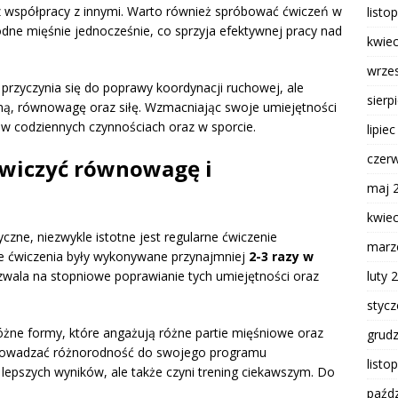
z współpracy z innymi. Warto również spróbować ćwiczeń w
listo
ne mięśnie jednocześnie, co sprzyja efektywnej pracy nad
kwie
wrze
 przyczynia się do poprawy koordynacji ruchowej, ale
sierp
ną, równowagę oraz siłę. Wzmacniając swoje umiejętności
 w codziennych czynnościach oraz w sporcie.
lipie
czer
ćwiczyć równowagę i
maj 
kwie
czne, niezwykle istotne jest regularne ćwiczenie
marz
kie ćwiczenia były wykonywane przynajmniej
2-3 razy w
luty 
wala na stopniowe poprawianie tych umiejętności oraz
styc
żne formy, które angażują różne partie mięśniowe oraz
grud
 wprowadzać różnorodność do swojego programu
listo
e lepszych wyników, ale także czyni trening ciekawszym. Do
paźdz