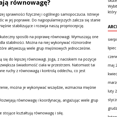
skute
iają równowagę?
Wybit
któr
 sprawności fizycznej i ogólnego samopoczucia. Istnieje
 w jej poprawie. Do najpopularniejszych zalicza się stanie
ęśnie stabilizujące i rozwija naszą propriocepcję.
ARC
jny skuteczny sposób na poprawę równowagi. Wymuszają one
sierp
 dla stabilności. Można na niej wykonywać różnorodne
lipie
które aktywizują wiele grup mięśniowych jednocześnie.
czer
ają się do lepszej równowagi. Joga, z naciskiem na pozycje
z zwiększa świadomość ciała w przestrzeni. Natomiast tai
maj 
łynne ruchy z równowagą i kontrolą oddechu, co jest
kwie
marz
zenie, można je wykonywać wszędzie, wzmacnia mięśnie
luty 
styc
ozwijają równowagę i koordynację, angażując wiele grup
grud
 stojące kształtują równowagę i siłę.
listo