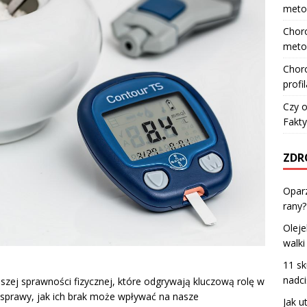
meto
Choro
meto
Choro
profi
Czy o
Fakty
ZDR
Oparz
rany?
Oleje
walk
11 s
nadci
ej sprawności fizycznej, które odgrywają kluczową rolę w
 sprawy, jak ich brak może wpływać na nasze
Jak u