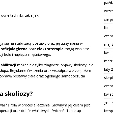
paźdz
wrze
rodne techniki, takie jak:
sierp
lipie
czer
ą się na stabilizacji postawy oraz jej utrzymaniu w
maj 
rofizjologiczne
oraz
elektroterapia
mogą wspierać
kwie
ji bólu i napięcia mięśniowego.
marz
bilitacji
można nie tylko złagodzić objawy skoliozy, ale
luty 
łupa. Regularne ćwiczenia oraz współpraca z zespołem
poprawę postawy ciała oraz ogólnego samopoczucia
sierp
czer
a skoliozy?
kwie
grud
ażną rolę w procesie leczenia. Głównym jej celem jest
operacji oraz dobór właściwych ćwiczeń. Ten etap
listo