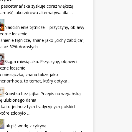
 pescetariańska zyskuje coraz większą
arność jako zdrowa alternatywa dla …
Nadciśnienie tętnicze – przyczyny, objawy
teczne leczenie
śnienie tętnicze, znane jako „cichy zabójca”,
ka aż 32% dorosłych …
Skąpa miesiączka: Przyczyny, objawy i
czne leczenie
 miesiączka, znana także jako
enorrhoea, to temat, który dotyka …
Kopytka bez jajka: Przepis na wegańską
ę ulubionego dania
ka to jedno z tych tradycyjnych polskich
które zdobyło …
Jak pić wodę z cytryną