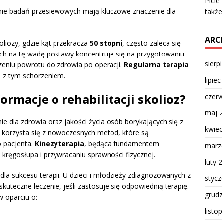
Picie
ie badań przesiewowych mają kluczowe znaczenie dla
takż
ARC
liozy, gdzie kąt przekracza
50 stopni
, często zaleca się
ch na tę wadę postawy koncentruje się na przygotowaniu
sierp
szeniu powrotu do zdrowia po operacji.
Regularna terapia
b z tym schorzeniem.
lipie
rmacje o rehabilitacji skolioz?
czer
maj 
 dla zdrowia oraz jakości życia osób borykających się z
kwie
korzysta się z nowoczesnych metod, które są
 pacjenta.
Kinezyterapia
, będąca fundamentem
marz
ji kręgosłupa i przywracaniu sprawności fizycznej.
luty 
dla sukcesu terapii. U dzieci i młodzieży zdiagnozowanych z
styc
kuteczne leczenie, jeśli zastosuje się odpowiednią terapię.
grud
 oparciu o:
listo