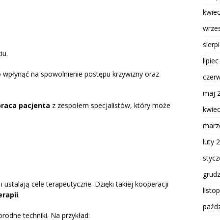
kwie
wrze
sierp
iu.
lipie
wpłynąć na spowolnienie postępu krzywizny oraz
czer
maj 
raca pacjenta
z zespołem specjalistów, który może
kwie
marz
luty 
styc
grud
 ustalają cele terapeutyczne. Dzięki takiej kooperacji
listo
erapii
.
paźdz
orodne techniki. Na przykład: