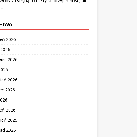
 wody z cytryną to nie tylko przyjemność, ale
e …
HIWA
ień 2026
c 2026
wiec 2026
2026
cień 2026
ec 2026
2026
zeń 2026
zień 2025
pad 2025