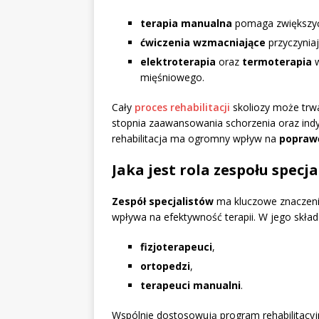
terapia manualna
pomaga zwiększyć 
ćwiczenia wzmacniające
przyczyniaj
elektroterapia
oraz
termoterapia
w
mięśniowego.
Cały
proces rehabilitacji
skoliozy może tr
stopnia zaawansowania schorzenia oraz ind
rehabilitacja ma ogromny wpływ na
poprawę
Jaka jest rola zespołu specja
Zespół specjalistów
ma kluczowe znaczenie 
wpływa na efektywność terapii. W jego skła
fizjoterapeuci
,
ortopedzi
,
terapeuci manualni
.
Wspólnie dostosowują program rehabilitacyj