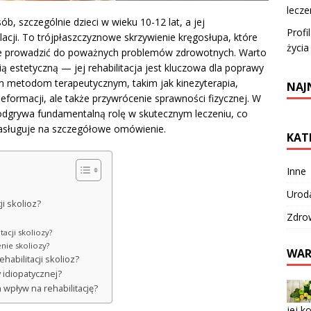
lecz
ób, szczególnie dzieci w wieku 10-12 lat, a jej
Profi
cji. To trójpłaszczyznowe skrzywienie kręgosłupa, które
życia
oże prowadzić do poważnych problemów zdrowotnych. Warto
ią estetyczną — jej rehabilitacja jest kluczowa dla poprawy
m metodom terapeutycznym, takim jak kinezyterapia,
NAJ
eformacji, ale także przywrócenie sprawności fizycznej. W
 odgrywa fundamentalną rolę w skutecznym leczeniu, co
i zasługuje na szczegółowe omówienie.
KAT
Inne
Urod
i skolioz?
Zdro
tacji skoliozy?
enie skoliozy?
WAR
habilitacji skolioz?
y idiopatycznej?
h wpływ na rehabilitację?
jej k