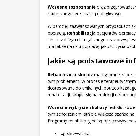
Wczesne rozpoznanie
oraz przeprowadzan
skutecznego leczenia tej dolegliwości.
W bardziej zaawansowanych przypadkach sko
operację.
Rehabilitacja
pacjentów cierpiący
ich do zabiegu chirurgicznego oraz przyspie
ma także na celu poprawę jakości życia osó
Jakie są podstawowe info
Rehabilitacja skolioz
ma ogromne znaczenie
tym problemem. W procesie terapeutycznym 
dostosowane do unikalnych potrzeb każdego
rehabilitacji, skupia się na redukcji deformac
Wczesne wykrycie skoliozy
jest kluczowe 
tym schorzeniem istnieje większa szansa na s
Programy rehabilitacyjne są opracowywane w
kąt skrzywienia,