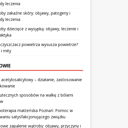
dy leczenia
by zakaźne skóry: objawy, patogeny i
dy leczenia
by dziecięce z wysypką: objawy, leczenie i
laktyka
czyszczacz powietrza wysusza powietrze?
 i mity
OWIE
acetylosalicylowy – działanie, zastosowanie
wkowanie
kutecznych sposobów na walkę z bólami
ów
hoterapia małżeńska Poznań: Pomoc w
waniu satysfakcjonującego związku
owe zapalenie wątroby: objawy, przyczyny i