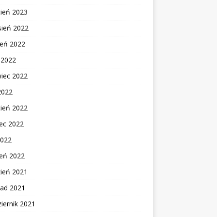
cień 2023
sień 2022
ień 2022
c 2022
wiec 2022
2022
cień 2022
ec 2022
2022
zeń 2022
zień 2021
pad 2021
iernik 2021