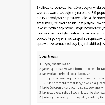
Skolioza to schorzenie, które dotyka wielu os
występowanie szacuje się na około 3% popula
nie tylko wpływa na postawę, ale także m
zrozumieć, że skolioza nie jest jedynie kwest
jakości życia pacjentów. Dzięki nowoczesny
możliwe jest nie tylko zatrzymanie postępu d
obliczu tego wyzwania, zespół specjalistów
sprawia, że temat skoliozy i jej rehabilitacj
Spis treści
Czym jest skolioza?
Jakie są podstawowe informacje o rehabilitacj
Jak wygląda rehabilitacja skoliozy?
Jaka jest rola zespołu specjalistów w rehabili
Jakie techniki rehabilitacyjne wspierają lecz
Jakie ćwiczenia korekcyjne są stosowane w re
Jak przebiega rehabilitacja i leczenie skolioz
Jakie są psychologiczne aspekty skoliozy i ic