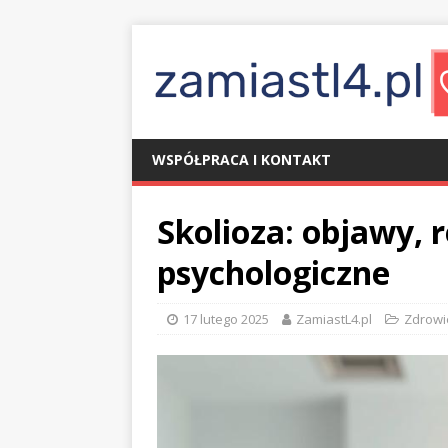
WSPÓŁPRACA I KONTAKT
Skolioza: objawy, r
psychologiczne
17 lutego 2025
ZamiastL4.pl
Zdrowi