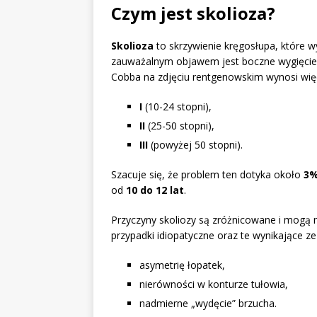
Czym jest skolioza?
Skolioza
to skrzywienie kręgosłupa, które wy
zauważalnym objawem jest boczne wygięcie k
Cobba na zdjęciu rentgenowskim wynosi wię
I
(10-24 stopni),
II
(25-50 stopni),
III
(powyżej 50 stopni).
Szacuje się, że problem ten dotyka około
3
od
10 do 12 lat
.
Przyczyny skoliozy są zróżnicowane i mogą m
przypadki idiopatyczne oraz te wynikające
asymetrię łopatek,
nierówności w konturze tułowia,
nadmierne „wydęcie” brzucha.