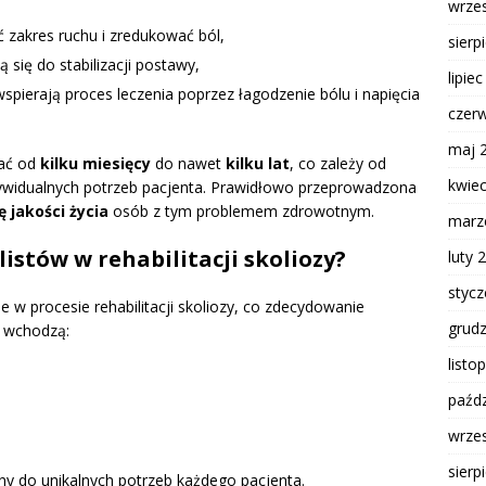
wrze
zakres ruchu i zredukować ból,
sierp
ą się do stabilizacji postawy,
lipie
spierają proces leczenia poprzez łagodzenie bólu i napięcia
czer
maj 
wać od
kilku miesięcy
do nawet
kilku lat
, co zależy od
kwie
ywidualnych potrzeb pacjenta. Prawidłowo przeprowadzona
 jakości życia
osób z tym problemem zdrowotnym.
marz
listów w rehabilitacji skoliozy?
luty 
styc
w procesie rehabilitacji skoliozy, co zdecydowanie
grud
d wchodzą:
listo
paźdz
wrze
sierp
ny do unikalnych potrzeb każdego pacjenta.