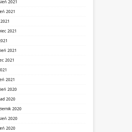
sień 2021
ień 2021
c 2021
wiec 2021
2021
cień 2021
ec 2021
2021
zeń 2021
zień 2020
pad 2020
iernik 2020
sień 2020
ień 2020