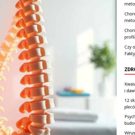
meto
Choro
meto
Choro
profi
Czy o
Fakty
ZDR
Kwas 
i da
12 s
plec
Psyc
budo
Wirus