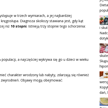
Dieta
popul
stępuje w trzech wymiarach, a jej najbardziej
ręgosłupa. Diagnoza skoliozy stawiana jest, gdy kąt
cej niż
10 stopni
. Istnieją trzy stopnie tego schorzenia:
i sku
Nadci
doty
skute
%
populacji, a najczęściej wykrywa się go u dzieci w wieku
Skąpa
hipom
ieć charakter wrodzony lub nabyty, zdarzają się również
 ze zwyrodnień. Objawy mogą obejmować:
wersj
Kopyt
dań, 