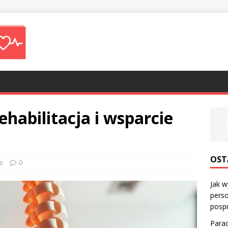
ehabilitacja i wsparcie
OST
e
0
Jak w
perso
posp
Parad