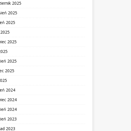
iernik 2025
sień 2025
ień 2025
c 2025
wiec 2025
2025
cień 2025
ec 2025
2025
ień 2024
wiec 2024
cień 2024
zień 2023
pad 2023