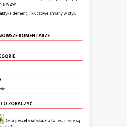
enie WZW
laktyka demencji: kluczowe zmiany w stylu
NOWSZE KOMENTARZE
EGORIE
a
wie
TO ZOBACZYĆ
Dieta pescetariańska: Co to jest i jakie są
orzyści?