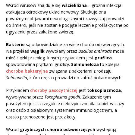
Wśród wirusów znajduje się
wścieklizna
– groźna infekcja
atakująca ośrodkowy układ nerwowy. Skutkuje ona
poważnymi objawami neurologicznymi i zazwyczaj prowadzi
do śmierci, jeśli nie zostanie podjęte leczenie profilaktyczne po
ugryzieniu przez zakażone zwierzę.
Bakterie
są odpowiedzialne za wiele chorób odzwierzęcych.
Na przykład
wąglik
wywołany przez
Bacillus anthracis
może
mieć ciężki przebieg. Innym przypadkiem jest
gruźlica
spowodowana prątkami gruźlicy.
Salmoneloza
to kolejna
choroba bakteryjna
związana z bakteriami z rodzaju
Salmonella
, która często prowadzi do zatruć pokarmowych.
Przykładem
choroby pasożytniczej
jest
toksoplazmoza
,
wywoływana przez
Toxoplasma gondii
. Zakażenie tym
pasożytem jest szczególnie niebezpieczne dla kobiet w ciąży
oraz osób z osłabionym systemem immunologicznym, a
często przenoszone jest przez koty.
Wśród
grzybiczych chorób odzwierzęcych
występują