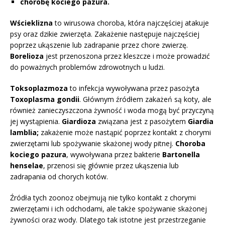
chorobę kociego pazura.
Wścieklizna
to wirusowa choroba, która najczęściej atakuje
psy oraz dzikie zwierzęta. Zakażenie następuje najczęściej
poprzez ukąszenie lub zadrapanie przez chore zwierzę.
Borelioza
jest przenoszona przez kleszcze i może prowadzić
do poważnych problemów zdrowotnych u ludzi.
Toksoplazmoza
to infekcja wywoływana przez pasożyta
Toxoplasma gondii
. Głównym źródłem zakażeń są koty, ale
również zanieczyszczona żywność i woda mogą być przyczyną
jej wystąpienia.
Giardioza
związana jest z pasożytem
Giardia
lamblia;
zakażenie może nastąpić poprzez kontakt z chorymi
zwierzętami lub spożywanie skażonej wody pitnej.
Choroba
kociego pazura
, wywoływana przez bakterie
Bartonella
henselae
, przenosi się głównie przez ukąszenia lub
zadrapania od chorych kotów.
Źródła tych zoonoz obejmują nie tylko kontakt z chorymi
zwierzętami i ich odchodami, ale także spożywanie skażonej
żywności oraz wody. Dlatego tak istotne jest przestrzeganie