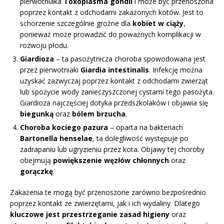
pierwotniaka
Toxoplasma gondii
i może być przenoszona
poprzez kontakt z odchodami zakażonych kotów. Jest to
schorzenie szczególnie groźne dla
kobiet w ciąży
,
ponieważ może prowadzić do poważnych komplikacji w
rozwoju płodu.
Giardioza
– ta pasożytnicza choroba spowodowana jest
przez pierwotniaki
Giardia intestinalis
. Infekcję można
uzyskać zazwyczaj poprzez kontakt z odchodami zwierząt
lub spożycie wody zanieczyszczonej cystami tego pasożyta.
Giardioza najczęściej dotyka przedszkolaków i objawia się
biegunką
oraz
bólem brzucha
.
Choroba kociego pazura
– oparta na bakteriach
Bartonella henselae
, ta dolegliwość występuje po
zadrapaniu lub ugryzieniu przez kota. Objawy tej choroby
obejmują
powiększenie węzłów chłonnych
oraz
gorączkę
.
Zakażenia te mogą być przenoszone zarówno bezpośrednio
poprzez kontakt ze zwierzętami, jak i ich wydaliny. Dlatego
kluczowe jest przestrzeganie zasad higieny
oraz