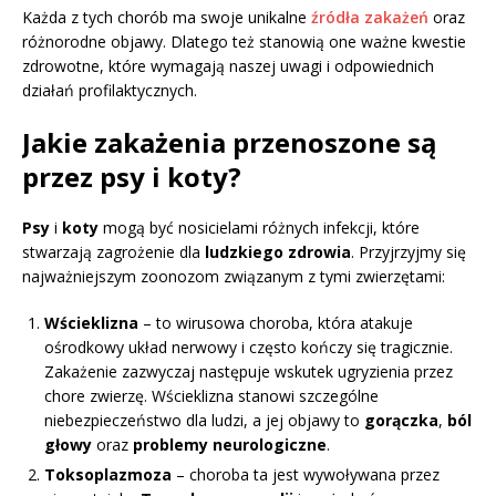
Każda z tych chorób ma swoje unikalne
źródła zakażeń
oraz
różnorodne objawy. Dlatego też stanowią one ważne kwestie
zdrowotne, które wymagają naszej uwagi i odpowiednich
działań profilaktycznych.
Jakie zakażenia przenoszone są
przez psy i koty?
Psy
i
koty
mogą być nosicielami różnych infekcji, które
stwarzają zagrożenie dla
ludzkiego zdrowia
. Przyjrzyjmy się
najważniejszym zoonozom związanym z tymi zwierzętami:
Wścieklizna
– to wirusowa choroba, która atakuje
ośrodkowy układ nerwowy i często kończy się tragicznie.
Zakażenie zazwyczaj następuje wskutek ugryzienia przez
chore zwierzę. Wścieklizna stanowi szczególne
niebezpieczeństwo dla ludzi, a jej objawy to
gorączka
,
ból
głowy
oraz
problemy neurologiczne
.
Toksoplazmoza
– choroba ta jest wywoływana przez