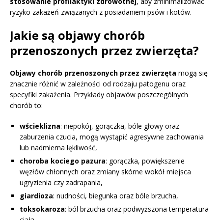
stosowanie profilaktyki zdrowotnej
, aby zminimalizować
ryzyko zakażeń związanych z posiadaniem psów i kotów.
Jakie są objawy chorób
przenoszonych przez zwierzęta?
Objawy chorób przenoszonych przez zwierzęta
mogą się
znacznie różnić w zależności od rodzaju patogenu oraz
specyfiki zakażenia. Przykłady objawów poszczególnych
chorób to:
wścieklizna
: niepokój, gorączka, bóle głowy oraz
zaburzenia czucia, mogą wystąpić agresywne zachowania
lub nadmierna lękliwość,
choroba kociego pazura
: gorączka, powiększenie
węzłów chłonnych oraz zmiany skórne wokół miejsca
ugryzienia czy zadrapania,
giardioza
: nudności, biegunka oraz bóle brzucha,
toksokaroza
: ból brzucha oraz podwyższona temperatura
ciała.