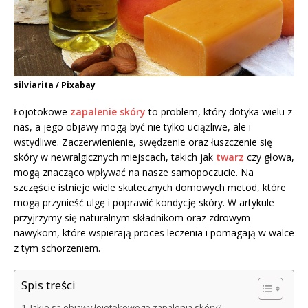
silviarita / Pixabay
Łojotokowe
zapalenie skóry
to problem, który dotyka wielu z
nas, a jego objawy mogą być nie tylko uciążliwe, ale i
wstydliwe. Zaczerwienienie, swędzenie oraz łuszczenie się
skóry w newralgicznych miejscach, takich jak
twarz
czy głowa,
mogą znacząco wpływać na nasze samopoczucie. Na
szczęście istnieje wiele skutecznych domowych metod, które
mogą przynieść ulgę i poprawić kondycję skóry. W artykule
przyjrzymy się naturalnym składnikom oraz zdrowym
nawykom, które wspierają proces leczenia i pomagają w walce
z tym schorzeniem.
Spis treści
Jakie są objawy łojotokowego zapalenia skóry?