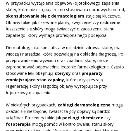
W przypadku wystąpienia objawów łojotokowego zapalenia
skóry, które nie ustępują mimo stosowania domowych metod,
skonsultowanie się z dermatologiem
staje się kluczowe.
Objawy takie jak czerwone plamy, swędzenie czy nadmierne
łuszczenie się skóry mogą świadczyć o zaostrzeniu stanu
zapalnego, który wymaga profesjonalnego podejścia.
Dermatolog, jako specjalista w dziedzinie zdrowia skóry, ma
wiedzę i narzędzia, które pozwalają na dokładną diagnozę. Po
przeprowadzeniu wywiadu oraz zbadaniu skóry, może
zaproponować odpowiednie leczenie farmakologiczne. Często
stosowane leki obejmują
sterydy
oraz
preparaty
zmniejszające stan zapalny
, które przyspieszają
regenerację skóry i łagodzą objawy występujące przy
łojotokowym zapaleniu.
W niektórych przypadkach,
zabiegi dermatologiczne
mogą
okazać się niezbędne, zwłaszcza gdy objawy są bardzo
uciążliwe. Procedury takie jak
peelingi chemiczne
czy
fototerapia
mogą pomóc w kontrolowaniu stanu skóry i
poprawieniu jej wyglądu. Wczesna interwencja jest kluczowa,