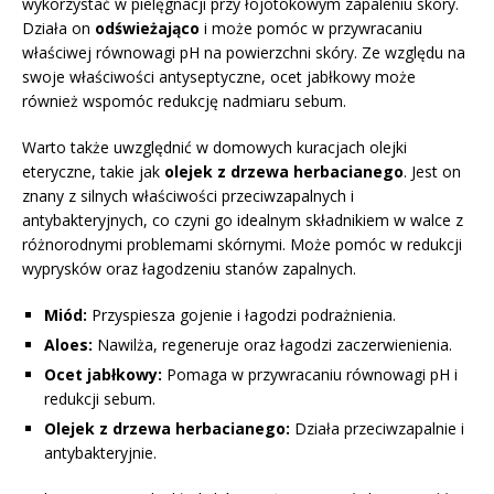
wykorzystać w pielęgnacji przy łojotokowym zapaleniu skóry.
Działa on
odświeżająco
i może pomóc w przywracaniu
właściwej równowagi pH na powierzchni skóry. Ze względu na
swoje właściwości antyseptyczne, ocet jabłkowy może
również wspomóc redukcję nadmiaru sebum.
Warto także uwzględnić w domowych kuracjach olejki
eteryczne, takie jak
olejek z drzewa herbacianego
. Jest on
znany z silnych właściwości przeciwzapalnych i
antybakteryjnych, co czyni go idealnym składnikiem w walce z
różnorodnymi problemami skórnymi. Może pomóc w redukcji
wyprysków oraz łagodzeniu stanów zapalnych.
Miód:
Przyspiesza gojenie i łagodzi podrażnienia.
Aloes:
Nawilża, regeneruje oraz łagodzi zaczerwienienia.
Ocet jabłkowy:
Pomaga w przywracaniu równowagi pH i
redukcji sebum.
Olejek z drzewa herbacianego:
Działa przeciwzapalnie i
antybakteryjnie.