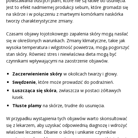
powstawania tłustych plam, które nie są łatwe do usunięcia.
Jest to efekt nadmiernej produkcji sebum, które gromadzi się
na skórze i w połączeniu z martwymi komórkami naskórka
tworzy charakterystyczne zmiany.
Czasami objawy łojotokowego zapalenia skóry mogą nasilać
się w określonych warunkach. Zmiany klimatyczne, takie jak
wysoka temperatura i wilgotność powietrza, mogą pogorszyć
stan skóry. Również stres i niewłaściwa dieta mogą być
czynnikami wpływającymi na zaostrzenie objawów.
Zaczerwienienie skóry
w okolicach twarzy i głowy.
Swędzenie
, które może prowadzić do podrażnień.
Łuszcząca się skóra
, zwłaszcza w postaci żółtawych
łusek.
Tłuste plamy
na skórze, trudne do usunięcia.
W przypadku wystąpienia tych objawów warto skonsultować
się z lekarzem, aby uzyskać odpowiednią diagnozę i wdrożyć
właściwe leczenie. Dbanie o skórę i unikanie czynników