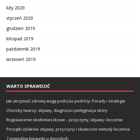
luty 2020
styczeń 2020
grudzień 2019
listopad 2019
październik 2019
wrzesień 2019
WARTO SPRAWDZIĆ
Jak utrzymać zdrową wagę podczas podróży: Porady i strategie
Choroby twarzy: objawy, diagnoza i pielęgnacja skóry
Rogowacenie okołomieszkowe – przyczyny, objawy i leczenie
Początki żylaków: objawy, przyczyny i skuteczne metody leczenia
7 powodów biegunki u dorosłych