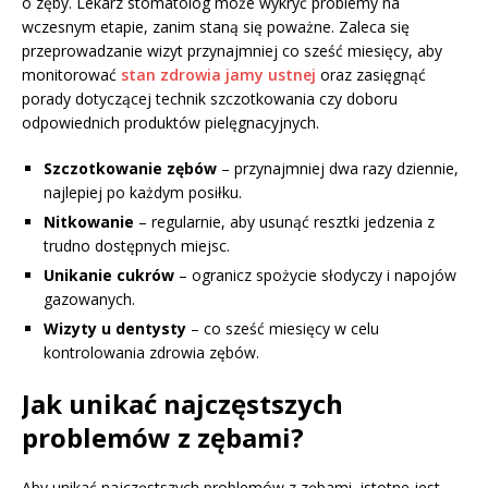
o zęby. Lekarz stomatolog może wykryć problemy na
wczesnym etapie, zanim staną się poważne. Zaleca się
przeprowadzanie wizyt przynajmniej co sześć miesięcy, aby
monitorować
stan zdrowia jamy ustnej
oraz zasięgnąć
porady dotyczącej technik szczotkowania czy doboru
odpowiednich produktów pielęgnacyjnych.
Szczotkowanie zębów
– przynajmniej dwa razy dziennie,
najlepiej po każdym posiłku.
Nitkowanie
– regularnie, aby usunąć resztki jedzenia z
trudno dostępnych miejsc.
Unikanie cukrów
– ogranicz spożycie słodyczy i napojów
gazowanych.
Wizyty u dentysty
– co sześć miesięcy w celu
kontrolowania zdrowia zębów.
Jak unikać najczęstszych
problemów z zębami?
Aby unikać najczęstszych problemów z zębami, istotne jest