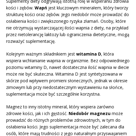
Suplementy diety odgrywają istotną rolę w wspieraniu zdrowia
kości i zębów.
Wapń
jest kluczowym minerałem, który tworzy
strukturę kości oraz zębów. Jego niedobór może prowadzić do
osłabienia kości i zwiększonego ryzyka złamań. Osoby, które
nie otrzymują wystarczającej ilości wapnia z diety, na przykład
przez nietolerancję laktozy lub ograniczenia dietetyczne, mogą
rozważyć suplementację.
Kolejnym ważnym składnikiem jest
witamina D
, która
wspiera wchłanianie wapnia w organizmie. Bez odpowiedniego
poziomu witaminy D, nawet dostateczna ilość wapnia w diecie
może nie być skuteczna. Witamina D jest syntetyzowana w
skórze pod wpływem promieni słonecznych, jednak w okresie
zimowym lub przy niedostatecznym wystawieniu na słońce,
suplementacja może być szczególnie korzystna.
Magnez to inny istotny mineral, który wspiera zarówno
zdrowie kości, jak i ich gęstość.
Niedobór magnezu
może
prowadzić do różnych problemów zdrowotnych, w tym do
osłabienia kości. Jego suplementacja może być zalecana dla
osób, które mają trudności z jego naturalnym przyswajaniem