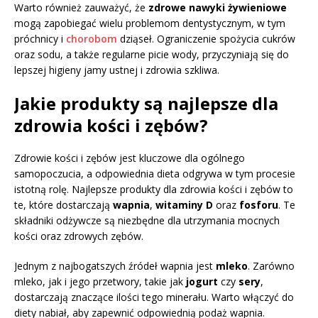
Warto również zauważyć, że
zdrowe nawyki żywieniowe
mogą zapobiegać wielu problemom dentystycznym, w tym
próchnicy i
chorobom
dziąseł. Ograniczenie spożycia cukrów
oraz sodu, a także regularne picie wody, przyczyniają się do
lepszej higieny jamy ustnej i zdrowia szkliwa.
Jakie produkty są najlepsze dla
zdrowia kości i zębów?
Zdrowie kości i zębów jest kluczowe dla ogólnego
samopoczucia, a odpowiednia dieta odgrywa w tym procesie
istotną rolę. Najlepsze produkty dla zdrowia kości i zębów to
te, które dostarczają
wapnia
,
witaminy D
oraz
fosforu
. Te
składniki odżywcze są niezbędne dla utrzymania mocnych
kości oraz zdrowych zębów.
Jednym z najbogatszych źródeł wapnia jest
mleko
. Zarówno
mleko, jak i jego przetwory, takie jak
jogurt
czy
sery
,
dostarczają znaczące ilości tego minerału. Warto włączyć do
diety nabiał, aby zapewnić odpowiednią podaż wapnia.