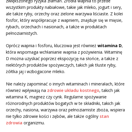
zwiększonego ryzyka złamań. Źródła wapnia to przede
wszystkim produkty nabiałowe, takie jak mleko, jogurt i sery,
ale także ryby, orzechy oraz zielone warzywa liściaste. Z kolei
fosfor, który współpracuje z wapniem, znajduje się w mięsie,
rybach, orzechach i nasionach, a także w produktach
pełnoziarnistych.
Oprócz wapnia i fosforu, kluczowa jest również
witamina D
,
która wspomaga wchłanianie wapnia z pożywienia. Witaminę
D można uzyskać poprzez ekspozycję na słońce, a także z
niektórych produktów spożywczych, takich jak tłuste ryby,
żółtka jaj i wzbogacone mleko.
Nie należy zapominać o innych witaminach i minerałach, które
również wpływają na
zdrowie układu kostnego
, takich jak
witamina K, magnez czy cynk. Regularne spożywanie
różnorodnych produktów bogatych w te składniki, takich jak
orzechy, nasiona, warzywa oraz pełnoziarniste zboża, wspiera
nie tylko zdrowie kości i zębów, ale także ogólny
stan
zdrowia
organizmu.