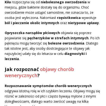
Kiła
rozpoczyna się od
niebolesnego owrzodzenia
w
miejscu, gdzie bakterie dostały się do organizmu. Choć
owrzodzenie może ustąpić samoistnie, nie oznacza to, że
osoba jest wyleczona. Natomiast
rzęsistkowica
wywołuje
ból i pieczenie okolic intymnych
oraz
nietypowe upławy
.
Opryszczka narządów płciowych
objawia się poprzez
pojawianie się
pęcherzyków w strefach intymnych
. Po ich
pęknięciu mogą tworzyć się
bolesne owrzodzenia
. Dlatego
tak istotne jest, aby osoby dostrzegające te objawy jak
najszybciej udały się do lekarza w celu
diagnostyki i
leczenia
.
Jak rozpoznać
objawy chorób
wenerycznych
?
Rozpoznawanie symptomów chorób wenerycznych
odgrywa istotną rolę w ich szybkim leczeniu. Objawy mogą się
różnić w zależności od płci i często bywają mylone z innymi
dolegliwościami, dlatego warto zwrócić uwagę na kilka