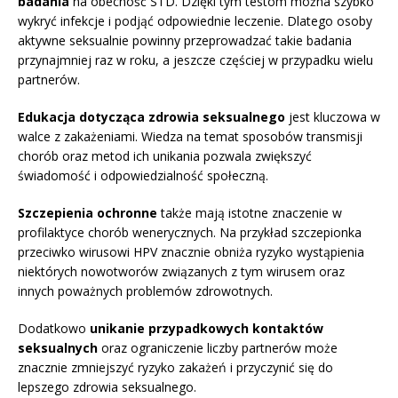
badania
na obecność STD. Dzięki tym testom można szybko
wykryć infekcje i podjąć odpowiednie leczenie. Dlatego osoby
aktywne seksualnie powinny przeprowadzać takie badania
przynajmniej raz w roku, a jeszcze częściej w przypadku wielu
partnerów.
Edukacja dotycząca zdrowia seksualnego
jest kluczowa w
walce z zakażeniami. Wiedza na temat sposobów transmisji
chorób oraz metod ich unikania pozwala zwiększyć
świadomość i odpowiedzialność społeczną.
Szczepienia ochronne
także mają istotne znaczenie w
profilaktyce chorób wenerycznych. Na przykład szczepionka
przeciwko wirusowi HPV znacznie obniża ryzyko wystąpienia
niektórych nowotworów związanych z tym wirusem oraz
innych poważnych problemów zdrowotnych.
Dodatkowo
unikanie przypadkowych kontaktów
seksualnych
oraz ograniczenie liczby partnerów może
znacznie zmniejszyć ryzyko zakażeń i przyczynić się do
lepszego zdrowia seksualnego.