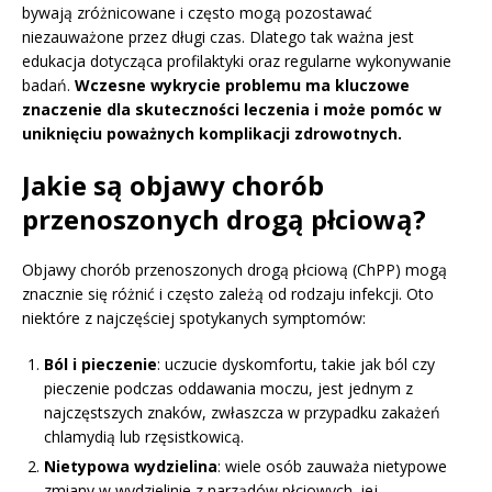
bywają zróżnicowane i często mogą pozostawać
niezauważone przez długi czas. Dlatego tak ważna jest
edukacja dotycząca profilaktyki oraz regularne wykonywanie
badań.
Wczesne wykrycie problemu ma kluczowe
znaczenie dla skuteczności leczenia i może pomóc w
uniknięciu poważnych komplikacji zdrowotnych.
Jakie są objawy chorób
przenoszonych drogą płciową?
Objawy chorób przenoszonych drogą płciową (ChPP) mogą
znacznie się różnić i często zależą od rodzaju infekcji. Oto
niektóre z najczęściej spotykanych symptomów:
Ból i pieczenie
: uczucie dyskomfortu, takie jak ból czy
pieczenie podczas oddawania moczu, jest jednym z
najczęstszych znaków, zwłaszcza w przypadku zakażeń
chlamydią lub rzęsistkowicą.
Nietypowa wydzielina
: wiele osób zauważa nietypowe
zmiany w wydzielinie z narządów płciowych. jej