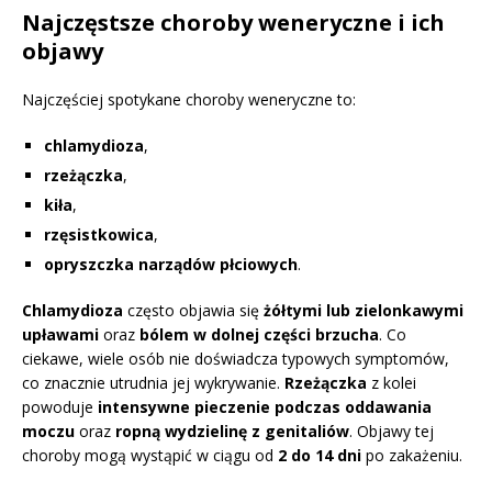
Najczęstsze choroby weneryczne i ich
objawy
Najczęściej spotykane choroby weneryczne to:
chlamydioza
,
rzeżączka
,
kiła
,
rzęsistkowica
,
opryszczka narządów płciowych
.
Chlamydioza
często objawia się
żółtymi lub zielonkawymi
upławami
oraz
bólem w dolnej części brzucha
. Co
ciekawe, wiele osób nie doświadcza typowych symptomów,
co znacznie utrudnia jej wykrywanie.
Rzeżączka
z kolei
powoduje
intensywne pieczenie podczas oddawania
moczu
oraz
ropną wydzielinę z genitaliów
. Objawy tej
choroby mogą wystąpić w ciągu od
2 do 14 dni
po zakażeniu.