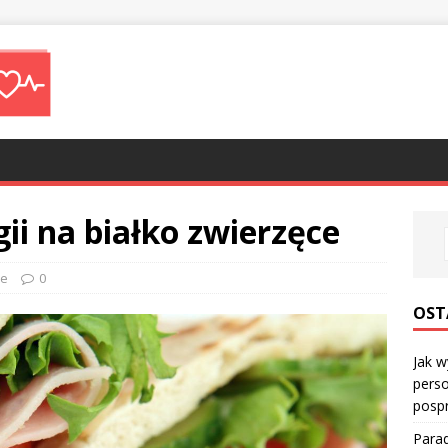
gii na białko zwierzęce
ie
0
OST
Jak w
perso
posp
Parad