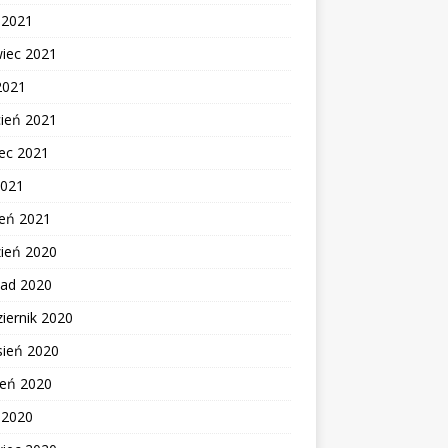
c 2021
wiec 2021
2021
cień 2021
ec 2021
2021
zeń 2021
zień 2020
pad 2020
iernik 2020
sień 2020
ień 2020
c 2020