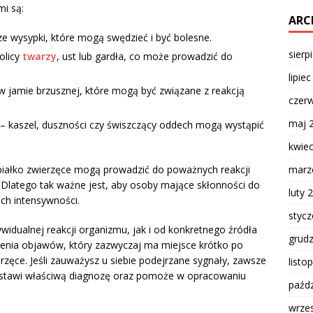
i są:
ARC
ze wysypki, które mogą swędzieć i być bolesne.
sierp
olicy
twarzy
, ust lub gardła, co może prowadzić do
lipie
w jamie brzusznej, które mogą być związane z reakcją
czer
maj 
– kaszel, duszności czy świszczący oddech mogą wystąpić
kwie
 białko zwierzęce mogą prowadzić do poważnych reakcji
marz
u. Dlatego tak ważne jest, aby osoby mające skłonności do
luty 
ch intensywności.
styc
widualnej reakcji organizmu, jak i od konkretnego źródła
grud
ienia objawów, który zazwyczaj ma miejsce krótko po
zęce. Jeśli zauważysz u siebie podejrzane sygnały, zawsze
listo
postawi właściwą diagnozę oraz pomoże w opracowaniu
paźdz
wrze