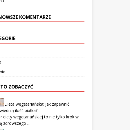
nu
NOWSZE KOMENTARZE
EGORIE
a
wie
TO ZOBACZYĆ
Dieta wegetariańska: Jak zapewnić
iednią ilość białka?
 diety wegetariańskiej to nie tylko krok w
nę zdrowszego …