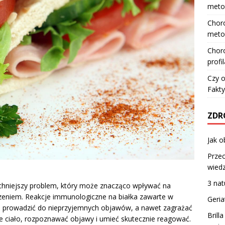
meto
Choro
meto
Choro
profi
Czy o
Fakty
ZDR
Jak o
Przec
wiedz
3 nat
echniejszy problem, który może znacząco wpływać na
zeniem. Reakcje immunologiczne na białka zawarte w
Geria
gą prowadzić do nieprzyjemnych objawów, a nawet zagrażać
Brill
je ciało, rozpoznawać objawy i umieć skutecznie reagować.