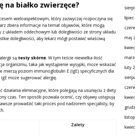
ę na białko zwierzęce?
sierp
lipie
procesem wieloaspektowym, który zazwyczaj rozpoczyna się
arz zbiera informacje na temat objawów, które mogą
czer
 z układem oddechowym lub dolegliwości ze strony układu
maj 
kie dolegliwości, aby lekarz mógł postawić właściwą
kwie
marz
lergii są
testy skórne
. W tym teście niewielka ilość
cja organizmu, taka jak wystąpienie wysypki, może wskazać
luty 
óre mierzą poziom immunoglobulin E (IgE) specyficznych dla
sierp
 IgE może sugerować alergię.
czer
 działania eliminacyjne, które polegają na usunięciu z diety
ony czas. Ten sposób pozwala ocenić, czy objawy ustępują
kwie
zawsze prowadzić taki proces pod nadzorem specjalisty, by
grud
h.
listo
Zalety
kwie