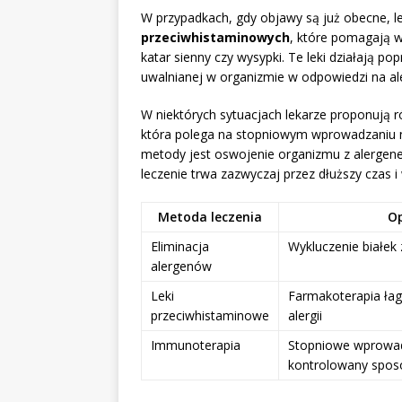
W przypadkach, gdy objawy są już obecne, 
przeciwhistaminowych
, które pomagają w
katar sienny czy wysypki. Te leki działają po
uwalnianej w organizmie w odpowiedzi na al
W niektórych sytuacjach lekarze proponują 
która polega na stopniowym wprowadzaniu n
metody jest oswojenie organizmu z alergenem
leczenie trwa zazwyczaj przez dłuższy czas
Metoda leczenia
Op
Eliminacja
Wykluczenie białek 
alergenów
Leki
Farmakoterapia ła
przeciwhistaminowe
alergii
Immunoterapia
Stopniowe wprowad
kontrolowany spos