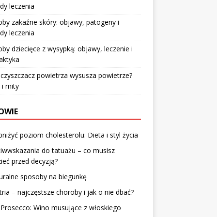
dy leczenia
by zakaźne skóry: objawy, patogeny i
dy leczenia
by dziecięce z wysypką: objawy, leczenie i
laktyka
czyszczacz powietrza wysusza powietrze?
 i mity
OWIE
bniżyć poziom cholesterolu: Dieta i styl życia
iwwskazania do tatuażu – co musisz
ieć przed decyzją?
uralne sposoby na biegunkę
tria – najczęstsze choroby i jak o nie dbać?
a Prosecco: Wino musujące z włoskiego