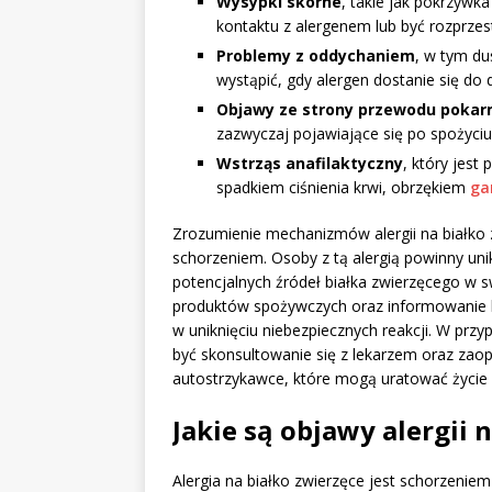
Wysypki skórne
, takie jak pokrzywk
kontaktu z alergenem lub być rozprzes
Problemy z oddychaniem
, w tym du
wystąpić, gdy alergen dostanie się do
Objawy ze strony przewodu poka
zazwyczaj pojawiające się po spożyciu
Wstrząs anafilaktyczny
, który jes
spadkiem ciśnienia krwi, obrzękiem
ga
Zrozumienie mechanizmów alergii na białko 
schorzeniem. Osoby z tą alergią powinny un
potencjalnych źródeł białka zwierzęcego w sw
produktów spożywczych oraz informowanie bli
w uniknięciu niebezpiecznych reakcji. W pr
być skonsultowanie się z lekarzem oraz zaopa
autostrzykawce, które mogą uratować życie 
Jakie są objawy alergii 
Alergia na białko zwierzęce jest schorzeni