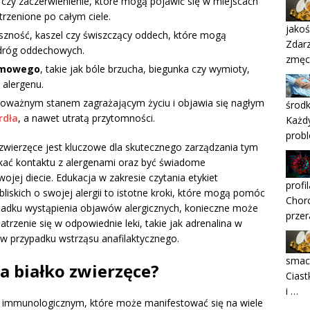
a czy zaczerwienienie, które mogą pojawić się w miejscach
trzenione po całym ciele.
jakoś
szność, kaszel czy świszczący oddech, które mogą
Zdarz
 dróg oddechowych.
zmęc
rmowego
, takie jak bóle brzucha, biegunka czy wymioty,
 alergenu.
t poważnym stanem zagrażającym życiu i objawia się nagłym
środk
rdła
, a nawet utratą przytomności.
Każdy
prob
zwierzęce jest kluczowe dla skutecznego zarządzania tym
ikać kontaktu z alergenami oraz być świadome
ojej diecie. Edukacja w zakresie czytania etykiet
profi
skich o swojej alergii to istotne kroki, które mogą pomóc
Choro
zypadku wystąpienia objawów alergicznych, konieczne może
przer
trzenie się w odpowiednie leki, takie jak adrenalina w
w przypadku wstrząsu anafilaktycznego.
smacz
na białko zwierzęce?
Ciast
i …
em immunologicznym, które może manifestować się na wiele