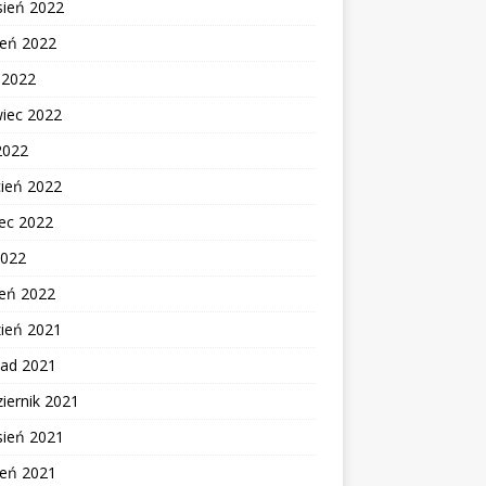
sień 2022
ień 2022
c 2022
wiec 2022
2022
cień 2022
ec 2022
2022
zeń 2022
zień 2021
pad 2021
iernik 2021
sień 2021
ień 2021