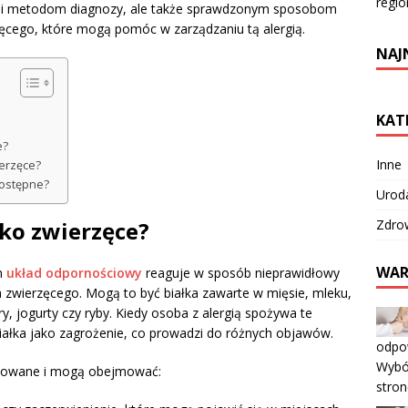
regio
om i metodom diagnozy, ale także sprawdzonym sposobom
zęcego, które mogą pomóc w zarządzaniu tą alergią.
NAJ
KAT
e?
Inne
ierzęce?
dostępne?
Urod
Zdro
ałko zwierzęce?
WAR
ym
układ odpornościowy
reaguje w sposób nieprawidłowy
 zwierzęcego. Mogą to być białka zawarte w mięsie, mleku,
ry, jogurty czy ryby. Kiedy osoba z alergią spożywa te
białka jako zagrożenie, co prowadzi do różnych objawów.
odpow
Wybór
nicowane i mogą obejmować:
stro