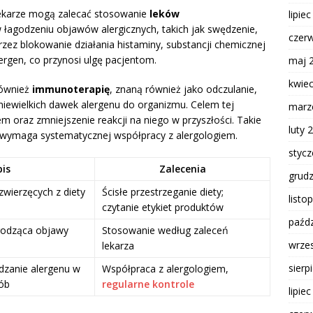
lekarze mogą zalecać stosowanie
leków
lipie
 łagodzeniu objawów alergicznych, takich jak swędzenie,
czer
przez blokowanie działania histaminy, substancji chemicznej
ergen, co przynosi ulgę pacjentom.
maj 
kwie
również
immunoterapię
, znaną również jako odczulanie,
iewielkich dawek alergenu do organizmu. Celem tej
marz
 oraz zmniejszenie reakcji na niego w przyszłości. Takie
luty 
 i wymaga systematycznej współpracy z alergologiem.
styc
is
Zalecenia
grud
zwierzęcych z diety
Ścisłe przestrzeganie diety;
listo
czytanie etykiet produktów
paźdz
godząca objawy
Stosowanie według zaleceń
wrze
lekarza
sierp
zanie alergenu w
Współpraca z alergologiem,
ób
regularne kontrole
lipie