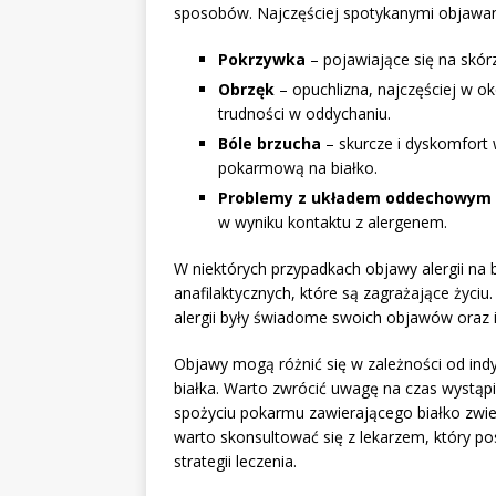
sposobów. Najczęściej spotykanymi objawam
Pokrzywka
– pojawiające się na skór
Obrzęk
– opuchlizna, najczęściej w ok
trudności w oddychaniu.
Bóle brzucha
– skurcze i dyskomfort 
pokarmową na białko.
Problemy z układem oddechowym
w wyniku kontaktu z alergenem.
W niektórych przypadkach objawy alergii na
anafilaktycznych, które są zagrażające życi
alergii były świadome swoich objawów oraz i
Objawy mogą różnić się w zależności od indy
białka. Warto zwrócić uwagę na czas wystąp
spożyciu pokarmu zawierającego białko zwier
warto skonsultować się z lekarzem, który 
strategii leczenia.