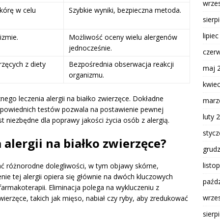
wrze
kórę w celu
Szybkie wyniki, bezpieczna metoda.
sierp
lipie
izmie.
Możliwość oceny wielu alergenów
jednocześnie.
czer
zęcych z diety
Bezpośrednia obserwacja reakcji
maj 
organizmu.
kwie
nego leczenia alergii na białko zwierzęce. Dokładne
marz
powiednich testów pozwala na postawienie pewnej
luty 
st niezbędne dla poprawy jakości życia osób z alergią.
styc
 alergii na białko zwierzęce?
grud
listo
ć różnorodne dolegliwości, w tym objawy skórne,
e tej alergii opiera się głównie na dwóch kluczowych
paźdz
farmakoterapii. Eliminacja polega na wykluczeniu z
wrze
ierzęce, takich jak mięso, nabiał czy ryby, aby zredukować
sierp