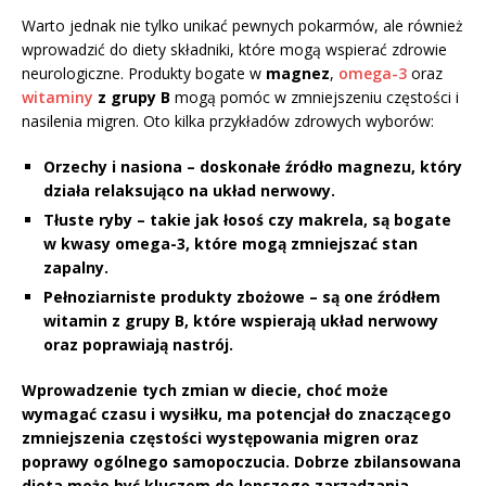
Warto jednak nie tylko unikać pewnych pokarmów, ale również
wprowadzić do diety składniki, które mogą wspierać zdrowie
neurologiczne. Produkty bogate w
magnez
,
omega-3
oraz
witaminy
z grupy B
mogą pomóc w zmniejszeniu częstości i
nasilenia migren. Oto kilka przykładów zdrowych wyborów:
Orzechy i nasiona
– doskonałe źródło magnezu, który
działa relaksująco na układ nerwowy.
Tłuste ryby
– takie jak łosoś czy makrela, są bogate
w kwasy omega-3, które mogą zmniejszać stan
zapalny.
Pełnoziarniste produkty zbożowe
– są one źródłem
witamin z grupy B, które wspierają układ nerwowy
oraz poprawiają nastrój.
Wprowadzenie tych zmian w diecie, choć może
wymagać czasu i wysiłku, ma potencjał do znaczącego
zmniejszenia częstości występowania migren oraz
poprawy ogólnego samopoczucia. Dobrze zbilansowana
dieta może być kluczem do lepszego zarządzania