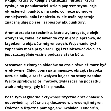
Akupunktura
to kolejna skuteczna metoda, która
zyskuje na popularności. Działa poprzez stymulację
określonych punktów na ciele, co może pomóc w
zmniejszeniu bólu i napięcia. Wiele osób raportuje
znaczną ulgę po serii zabiegów akupunktury.
Aromaterapia
to technika, która wykorzystuje olejki
eteryczne, takie jak lawenda czy mięta pieprzowa, do
łagodzenia objawów migrenowych. Wdychanie tych
zapachów może przynieść ulgę i zrelaksować ciało, co
jest szczególnie ważne podczas ataku bólu.
Stosowanie
zimnych okładów
na czoło również może być
efektywne. Chłód pomaga zmniejszyć obrzęk i łagodzi
uczucie bólu, a także wpływa kojąco na stany zapalne.
Warto spróbować tej metody, zwłaszcza na początku
ataku migreny, gdy ból się nasila.
Poza tym regularna
aktywność fizyczna
oraz dbałość o
odpowiednią ilość
sn
u
są kluczowe w prewencji migren.
Ćwiczenia fizyczne pomagają w uwalnianiu endorfin,