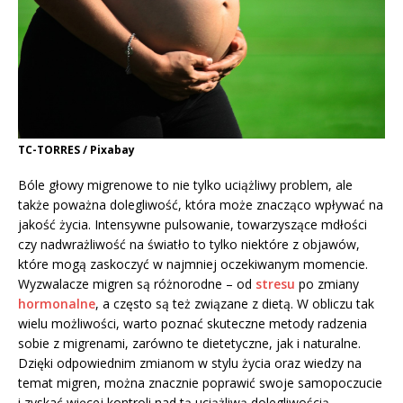
TC-TORRES / Pixabay
Bóle głowy migrenowe to nie tylko uciążliwy problem, ale
także poważna dolegliwość, która może znacząco wpływać na
jakość życia. Intensywne pulsowanie, towarzyszące mdłości
czy nadwrażliwość na światło to tylko niektóre z objawów,
które mogą zaskoczyć w najmniej oczekiwanym momencie.
Wyzwalacze migren są różnorodne – od
stresu
po zmiany
hormonalne
, a często są też związane z dietą. W obliczu tak
wielu możliwości, warto poznać skuteczne metody radzenia
sobie z migrenami, zarówno te dietetyczne, jak i naturalne.
Dzięki odpowiednim zmianom w stylu życia oraz wiedzy na
temat migren, można znacznie poprawić swoje samopoczucie
i zyskać więcej kontroli nad tą uciążliwą dolegliwością.