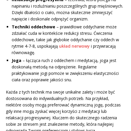
napinaniu i rozluźnianiu poszczególnych grup mięśniowych.
Dzięki dbałości o ciało, można skutecznie zmniejszyć
napięcie i doskonale odprężyć organizm.
Techniki oddechowe
– prawidłowe oddychanie może
zdziałać cuda w kontekście redukcji stresu. Ćwiczenia
oddechowe, takie jak głębokie oddychanie czy oddech w
rytmie 4-7-8, uspokajają
układ nerwowy
i przywracają
równowagę.
Joga
– łącząca ruch z oddechem i medytacją, joga jest
doskonałą metodą na odprężenie. Regularne
praktykowanie jogi pomoże w zwiększeniu elastyczności
ciała oraz poprawie jakości snu.
Każda z tych technik ma swoje unikalne zalety i może być
dostosowana do indywidualnych potrzeb. Na przykład,
niektóre osoby mogą preferować dynamiczną jogę, podczas
gdy inne mogą zyskać więcej korzyści z medytacji lub
relaksacji progresywnej. Kluczem do skutecznego radzenia
sobie ze stresem jest znalezienie metody, która najlepiej
odpowiada Twoim preferencjom i stylowi życia.