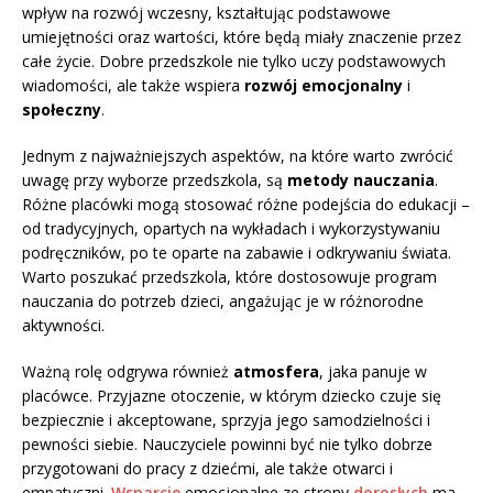
wpływ na rozwój wczesny, kształtując podstawowe
umiejętności oraz wartości, które będą miały znaczenie przez
całe życie. Dobre przedszkole nie tylko uczy podstawowych
wiadomości, ale także wspiera
rozwój emocjonalny
i
społeczny
.
Jednym z najważniejszych aspektów, na które warto zwrócić
uwagę przy wyborze przedszkola, są
metody nauczania
.
Różne placówki mogą stosować różne podejścia do edukacji –
od tradycyjnych, opartych na wykładach i wykorzystywaniu
podręczników, po te oparte na zabawie i odkrywaniu świata.
Warto poszukać przedszkola, które dostosowuje program
nauczania do potrzeb dzieci, angażując je w różnorodne
aktywności.
Ważną rolę odgrywa również
atmosfera
, jaka panuje w
placówce. Przyjazne otoczenie, w którym dziecko czuje się
bezpiecznie i akceptowane, sprzyja jego samodzielności i
pewności siebie. Nauczyciele powinni być nie tylko dobrze
przygotowani do pracy z dziećmi, ale także otwarci i
empatyczni.
Wsparcie
emocjonalne ze strony
dorosłych
ma