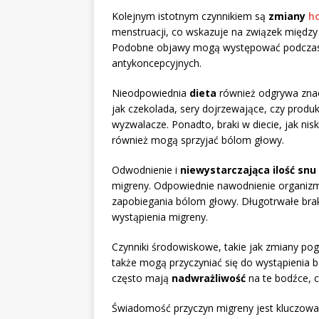
Kolejnym istotnym czynnikiem są
zmiany
h
menstruacji, co wskazuje na związek międ
Podobne objawy mogą występować podczas
antykoncepcyjnych.
Nieodpowiednia
dieta
również odgrywa znac
jak czekolada, sery dojrzewające, czy produ
wyzwalacze. Ponadto, braki w diecie, jak ni
również mogą sprzyjać bólom głowy.
Odwodnienie i
niewystarczająca ilość snu
migreny. Odpowiednie nawodnienie organizmu
zapobiegania bólom głowy. Długotrwałe braki
wystąpienia migreny.
Czynniki środowiskowe, takie jak zmiany pog
także mogą przyczyniać się do wystąpienia 
często mają
nadwrażliwość
na te bodźce, c
Świadomość przyczyn migreny jest kluczowa