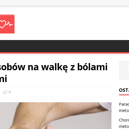
sobów na walkę z bólami
mi
OST
0
Parad
meto
Choro
meto