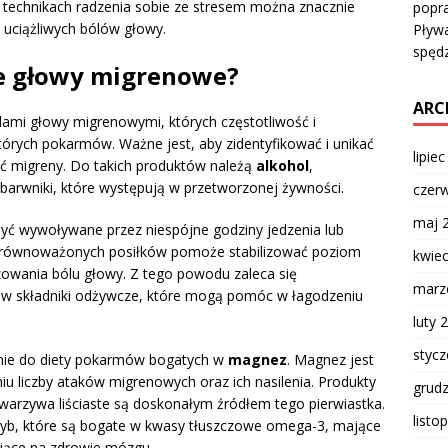
i technikach radzenia sobie ze stresem można znacznie
popr
 uciążliwych bólów głowy.
Pływa
spęd
le głowy migrenowe?
ARC
lami głowy migrenowymi, których częstotliwość i
órych pokarmów. Ważne jest, aby zidentyfikować i unikać
lipie
ć migreny. Do takich produktów należą
alkohol
,
barwniki, które występują w przetworzonej żywności.
czer
maj 
yć wywoływane przez niespójne godziny jedzenia lub
 zrównoważonych posiłków pomoże stabilizować poziom
kwie
izowania bólu głowy. Z tego powodu zaleca się
marz
 w składniki odżywcze, które mogą pomóc w łagodzeniu
luty 
styc
anie do diety pokarmów bogatych w
magnez
. Magnez jest
 liczby ataków migrenowych oraz ich nasilenia. Produkty
grud
e warzywa liściaste są doskonałym źródłem tego pierwiastka.
listo
ryb, które są bogate w kwasy tłuszczowe omega-3, mające
ające na zdrowie mózgu.