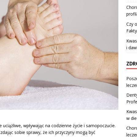
Choro
profi
Czy o
Fakty
Kwas 
i da
ZDR
Posze
lecze
Dent
Profe
Kwasy
w die
 uciążliwe, wpływając na codzienne życie i samopoczucie.
Choro
 zdając sobie sprawy, że ich przyczyny mogą być
lecze