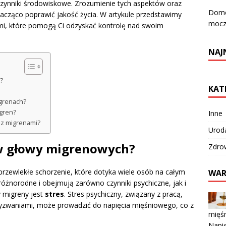
 czynniki środowiskowe. Zrozumienie tych aspektów oraz
Domo
ząco poprawić jakość życia. W artykule przedstawimy
mocz
mi, które pomogą Ci odzyskać kontrolę nad swoim
NAJ
?
KAT
igrenach?
igren?
Inne
 z migrenami?
Urod
ów głowy migrenowych?
Zdro
przewlekłe schorzenie, które dotyka wiele osób na całym
WAR
óżnorodne i obejmują zarówno czynniki psychiczne, jak i
y migreny jest
stres
. Stres psychiczny, związany z pracą,
yzwaniami, może prowadzić do napięcia mięśniowego, co z
mięś
Napię