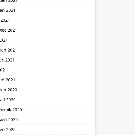
sień 2021
ień 2021
c 2021
wiec 2021
2021
cień 2021
ec 2021
2021
zeń 2021
zień 2020
pad 2020
iernik 2020
sień 2020
ień 2020