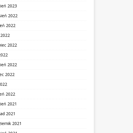
cień 2023
sień 2022
ień 2022
c 2022
wiec 2022
2022
cień 2022
ec 2022
2022
zeń 2022
zień 2021
pad 2021
iernik 2021