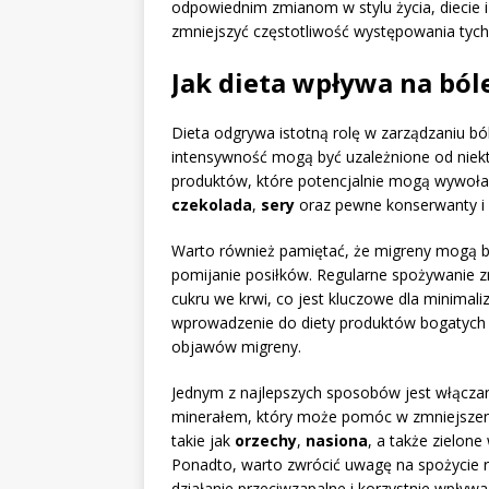
odpowiednim zmianom w stylu życia, diecie 
zmniejszyć częstotliwość występowania tych
Jak dieta wpływa na bó
Dieta odgrywa istotną rolę w zarządzaniu bó
intensywność mogą być uzależnione od niekt
produktów, które potencjalnie mogą wywoła
czekolada
,
sery
oraz pewne konserwanty i 
Warto również pamiętać, że migreny mogą b
pomijanie posiłków. Regularne spożywanie
cukru we krwi, co jest kluczowe dla minimal
wprowadzenie do diety produktów bogatych
objawów migreny.
Jednym z najlepszych sposobów jest włącz
minerałem, który może pomóc w zmniejszeniu
takie jak
orzechy
,
nasiona
, a także zielon
Ponadto, warto zwrócić uwagę na spożycie 
działanie przeciwzapalne i korzystnie wpływ