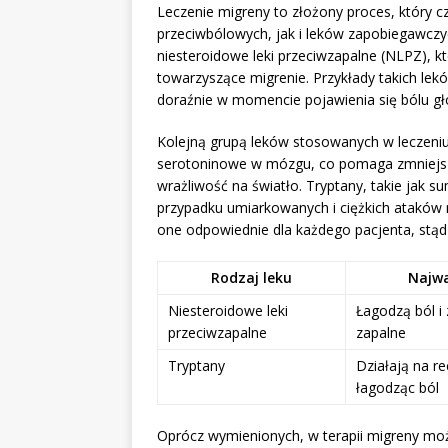
Leczenie migreny to złożony proces, który
przeciwbólowych, jak i leków zapobiegawczy
niesteroidowe leki przeciwzapalne (NLPZ), k
towarzyszące migrenie. Przykłady takich le
doraźnie w momencie pojawienia się bólu gł
Kolejną grupą leków stosowanych w leczeniu 
serotoninowe w mózgu, co pomaga zmniejszyć
wrażliwość na światło. Tryptany, takie jak s
przypadku umiarkowanych i ciężkich ataków 
one odpowiednie dla każdego pacjenta, stąd 
Rodzaj leku
Najwa
Niesteroidowe leki
Łagodzą ból i
przeciwzapalne
zapalne
Tryptany
Działają na r
łagodząc ból
Oprócz wymienionych, w terapii migreny moż