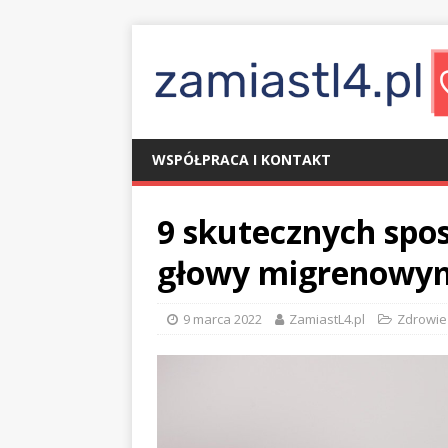
WSPÓŁPRACA I KONTAKT
9 skutecznych spo
głowy migrenowy
9 marca 2022
ZamiastL4.pl
Zdrowie