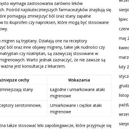
wrze
 często wymaga zastosowania zarówno leków
ch. Pośród najskuteczniejszych farmaceutyków znajdują się
sierp
tóre pomagają zmniejszyć ból oraz stany zapalne
lipie
ków to ibuprofen czy naproksen, które mogą być stosowane
owy.
czer
maj 
migren są tryptany. Działają one na receptory
 ból oraz inne objawy migreny, takie jak nudności czy
kwie
umatryptan czy rizatriptan, są zazwyczaj stosowane w
marz
migrenowych. Warto jednak zaznaczyć, że nie zawsze są
ważna jest konsultacja z lekarzem.
luty 
styc
żniejsze cechy
Wskazania
grud
 zmniejszają stany
Łagodne i umiarkowane ataki
listo
migrenowe
paźdz
eceptory serotoninowe,
Umiarkowane i ciężkie ataki
migrenowe
wrze
sierp
na także stosować leki zapobiegawcze, które przyjmuje się