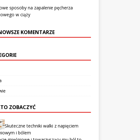
we sposoby na zapalenie pęcherza
owego w ciąży
NOWSZE KOMENTARZE
EGORIE
a
wie
TO ZOBACZYĆ
Skuteczne techniki walki z napięciem
niowym i bólem
cie mięśniowe i towarzyszący mu ból to