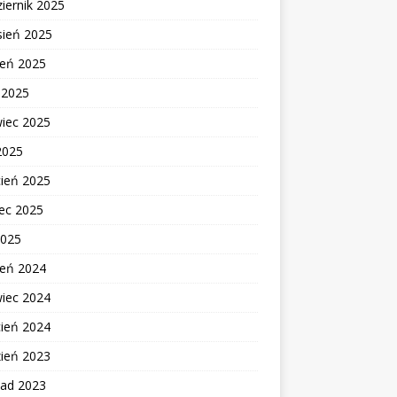
iernik 2025
sień 2025
ień 2025
c 2025
wiec 2025
2025
cień 2025
ec 2025
2025
ień 2024
wiec 2024
cień 2024
zień 2023
pad 2023