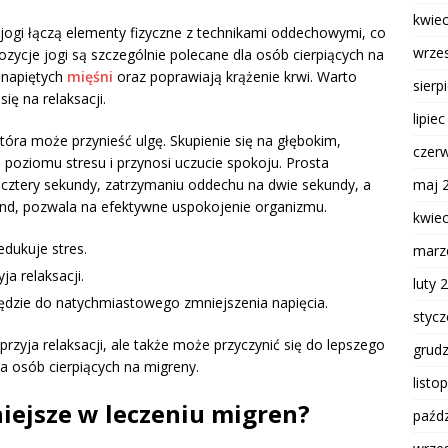
kwie
 jogi łączą elementy fizyczne z technikami oddechowymi, co
wrze
pozycje jogi są szczególnie polecane dla osób cierpiących na
 napiętych
mięśni
oraz poprawiają krążenie krwi. Warto
sierp
ię na relaksacji.
lipie
która może przynieść ulgę. Skupienie się na głębokim,
czer
oziomu stresu i przynosi uczucie spokoju. Prosta
cztery sekundy, zatrzymaniu oddechu na dwie sekundy, a
maj 
nd, pozwala na efektywne uspokojenie organizmu.
kwie
edukuje stres.
marz
ja relaksacji.
luty 
ędzie do natychmiastowego zmniejszenia napięcia.
styc
rzyja relaksacji, ale także może przyczynić się do lepszego
grud
a osób cierpiących na migreny.
listo
niejsze w leczeniu migren?
paźdz