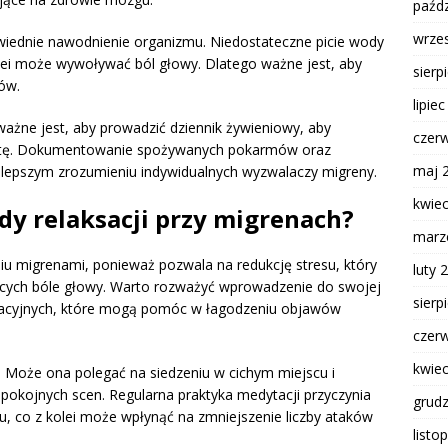
paźdz
wrze
wiednie nawodnienie organizmu. Niedostateczne picie wody
lei może wywoływać ból głowy. Dlatego ważne jest, aby
sierp
ów.
lipie
 ważne jest, aby prowadzić dziennik żywieniowy, aby
czer
dietę. Dokumentowanie spożywanych pokarmów oraz
maj 
epszym zrozumieniu indywidualnych wyzwalaczy migreny.
kwie
dy relaksacji przy migrenach?
marz
iu migrenami, ponieważ pozwala na redukcję stresu, który
luty 
cych bóle głowy. Warto rozważyć wprowadzenie do swojej
sierp
ksacyjnych, które mogą pomóc w łagodzeniu objawów
czer
kwie
. Może ona polegać na siedzeniu w cichym miejscu i
 spokojnych scen. Regularna praktyka medytacji przyczynia
grud
u, co z kolei może wpłynąć na zmniejszenie liczby ataków
listo