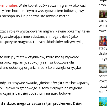
probl
ormonalne
. Wiele kobiet doświadcza migren w okolicach
zy cyklem hormonalnym a występowaniem bólów głowy.
 menopauzy lub podczas stosowania metod
samo
W dzi
towa
zącą rolę w występowaniu migren. Pewne pokarmy, takie
kty zawierające inne substancje, mogą działać jako
skie spożycie magnezu i innych składników odżywczych,
etapy
Uszko
to kolejny zestaw czynników, które mogą wywołać
dotyk
 oraz regularny, spokojny sen są kluczowe dla
 snu osłabiają organizm, co z kolei zwiększa ryzyko
ochro
Pokr
ody, intensywne światło, głośne dźwięki czy silne zapachy
rozwi
bólu głowy migrenowego. Osoby cierpiące na migreny
komf
o czyni je bardziej podatnymi na ataki bólowe.
 dla skutecznego zarządzania tym problemem. Dzięki