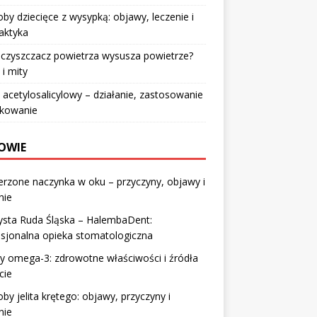
by dziecięce z wysypką: objawy, leczenie i
laktyka
czyszczacz powietrza wysusza powietrze?
 i mity
acetylosalicylowy – działanie, zastosowanie
wkowanie
OWIE
rzone naczynka w oku – przyczyny, objawy i
nie
ysta Ruda Śląska – HalembaDent:
sjonalna opieka stomatologiczna
 omega-3: zdrowotne właściwości i źródła
cie
by jelita krętego: objawy, przyczyny i
nie