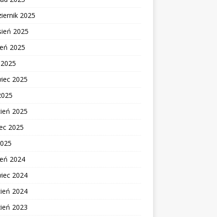
iernik 2025
sień 2025
ień 2025
c 2025
wiec 2025
2025
cień 2025
ec 2025
2025
ień 2024
wiec 2024
cień 2024
zień 2023