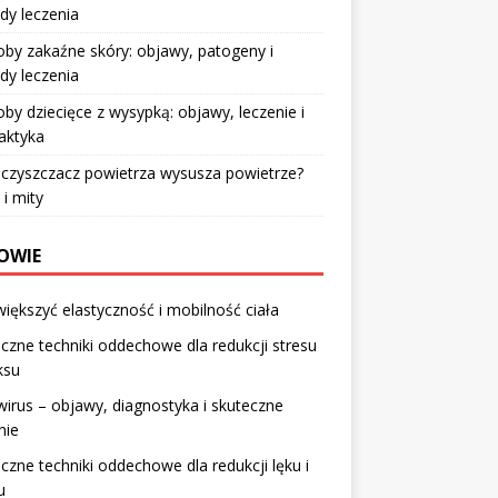
dy leczenia
by zakaźne skóry: objawy, patogeny i
dy leczenia
by dziecięce z wysypką: objawy, leczenie i
laktyka
czyszczacz powietrza wysusza powietrze?
 i mity
OWIE
większyć elastyczność i mobilność ciała
czne techniki oddechowe dla redukcji stresu
aksu
irus – objawy, diagnostyka i skuteczne
nie
czne techniki oddechowe dla redukcji lęku i
u