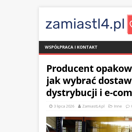
WSPÓŁPRACA I KONTAKT
Producent opakowa
jak wybrać dostaw
dystrybucji i e-c
3 lipca 2026
ZamiastL4.pl
Inne