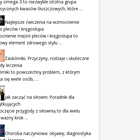
 omega-3 to niezwykle istotna grupa
asyconych kwasów tłuszczowych, które …
Najlepsze ćwiczenia na wzmocnienie
i pleców i kręgosłupa
nienie mięśni pleców i kręgosłupa to
zowy element zdrowego stylu …
Zaskórniki: Przyczyny, rodzaje i skuteczne
dy leczenia
rniki to powszechny problem, z którym
 się wiele osób, …
Jak zacząć na siłowni: Poradnik dla
ątkujących
częcie przygody z siłownią to dla wielu
 ważny krok …
Choroba naczyniowa: objawy, diagnostyka