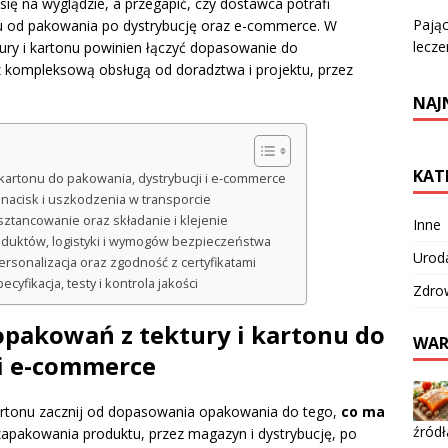
ię na wyglądzie, a przegapić, czy dostawca potrafi
Pając
hu od pakowania po dystrybucję oraz e-commerce. W
lecze
ury i kartonu powinien łączyć dopasowanie do
 kompleksową obsługą od doradztwa i projektu, przez
NAJ
KAT
kartonu do pakowania, dystrybucji i e-commerce
, nacisk i uszkodzenia w transporcie
 sztancowanie oraz składanie i klejenie
Inne
duktów, logistyki i wymogów bezpieczeństwa
Urod
personalizacja oraz zgodność z certyfikatami
yfikacja, testy i kontrola jakości
Zdro
opakowań z tektury i kartonu do
WAR
 i e-commerce
kartonu zacznij od dopasowania opakowania do tego,
co ma
źródł
apakowania produktu, przez magazyn i dystrybucję, po