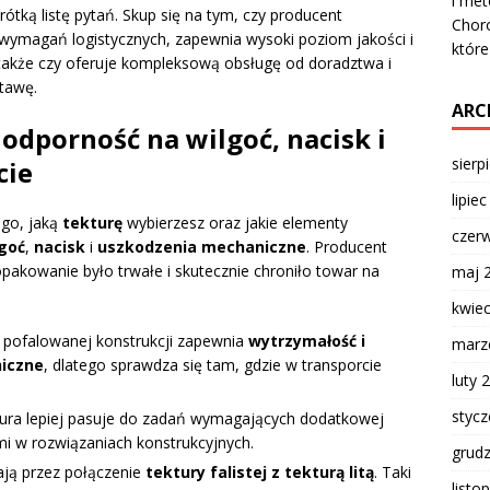
i met
ótką listę pytań. Skup się na tym, czy producent
Chor
ymagań logistycznych, zapewnia wysoki poziom jakości i
któr
także czy oferuje kompleksową obsługę od doradztwa i
stawę.
ARC
 odporność na wilgoć, nacisk i
sierp
cie
lipie
ego, jaką
tekturę
wybierzesz oraz jakie elementy
czer
goć
,
nacisk
i
uszkodzenia mechaniczne
. Producent
pakowanie było trwałe i skutecznie chroniło towar na
maj 
kwie
 pofalowanej konstrukcji zapewnia
wytrzymałość i
marz
iczne
, dlatego sprawdza się tam, gdzie w transporcie
luty 
styc
ktura lepiej pasuje do zadań wymagających dodatkowej
mi w rozwiązaniach konstrukcyjnych.
grud
ją przez połączenie
tektury falistej z tekturą litą
. Taki
listo