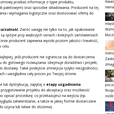
Kwasy
zmowy przekaż informacje o typie produktu,
nien
lub paletowym) oraz sposobie składowania. Producent na tej
ania i wymagania logistyczne oraz dostosować ofertę do
mięśn
Wzmoc
tarzalność
. Zwróć uwagę nie tylko na to, jak opakowanie
kluc
je są spójne przy większych seriach i kolejnych zamówieniach
esie producent zapewnia wysoki poziom jakości i trwałość,
 celu.
meto
Najlepiej, jeśli producent nie ogranicza się do dostarczenia
Zaskó
u do gotowego rozwiązania: obejmuje doradztwo i projekt,
zmaga
 do dostawy. Takie podejście zmniejsza ryzyko niezgodności,
h i uwzględnia cały proces po Twojej stronie.
 lub dystrybucję, zapytaj o
etapy uzgadniania
pocz
ę przygotowanie projektu do akceptacji oraz możliwość
Rozpo
 opisać procedurę: co przekazujesz na wejściu (np.
osób
wygląda zatwierdzanie, a także w jakiej formie dostarczane
o użycia lub łatwe do złożenia).