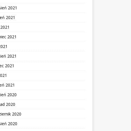
sień 2021
ień 2021
c 2021
wiec 2021
2021
cień 2021
ec 2021
2021
zeń 2021
zień 2020
pad 2020
iernik 2020
sień 2020