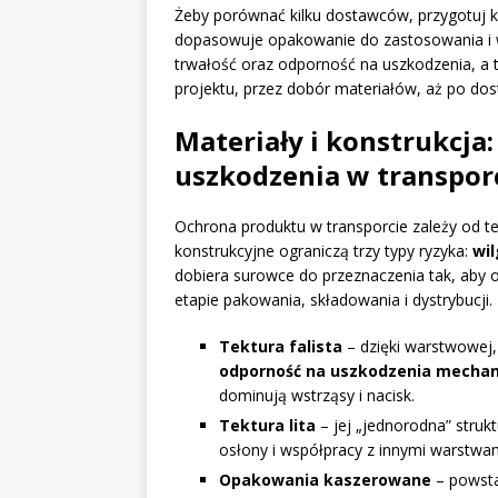
Żeby porównać kilku dostawców, przygotuj kr
dopasowuje opakowanie do zastosowania i w
trwałość oraz odporność na uszkodzenia, a 
projektu, przez dobór materiałów, aż po do
Materiały i konstrukcja:
uszkodzenia w transpor
Ochrona produktu w transporcie zależy od t
konstrukcyjne ograniczą trzy typy ryzyka:
wil
dobiera surowce do przeznaczenia tak, aby o
etapie pakowania, składowania i dystrybucji.
Tektura falista
– dzięki warstwowej,
odporność na uszkodzenia mechan
dominują wstrząsy i nacisk.
Tektura lita
– jej „jednorodna” stru
osłony i współpracy z innymi warstwa
Opakowania kaszerowane
– powsta