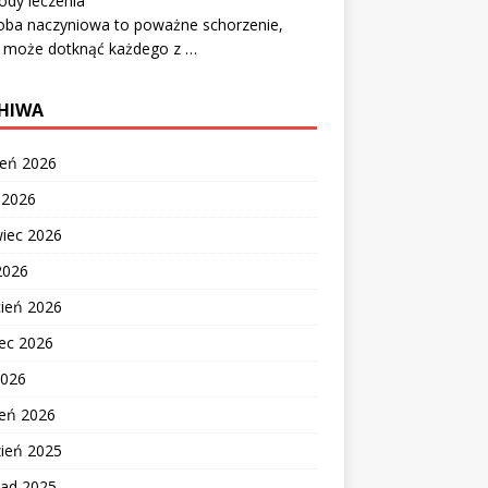
ody leczenia
oba naczyniowa to poważne schorzenie,
e może dotknąć każdego z …
HIWA
ień 2026
c 2026
wiec 2026
2026
cień 2026
ec 2026
2026
zeń 2026
zień 2025
pad 2025