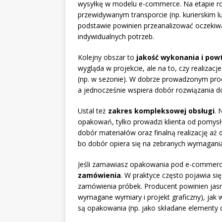
wysyłkę w modelu e-commerce. Na etapie ro
przewidywanym transporcie (np. kurierskim 
podstawie powinien przeanalizować oczekiw
indywidualnych potrzeb.
Kolejny obszar to
jakość wykonania i pow
wygląda w projekcie, ale na to, czy realizac
(np. w sezonie). W dobrze prowadzonym proc
a jednocześnie wspiera dobór rozwiązania do
Ustal też
zakres kompleksowej obsługi
. 
opakowań, tylko prowadzi klienta od pomysł
dobór materiałów oraz finalną realizację aż
bo dobór opiera się na zebranych wymaganiac
Jeśli zamawiasz opakowania pod e-commerce
zamówienia
. W praktyce często pojawia si
zamówienia próbek. Producent powinien jasno
wymagane wymiary i projekt graficzny), jak 
są opakowania (np. jako składane elementy d