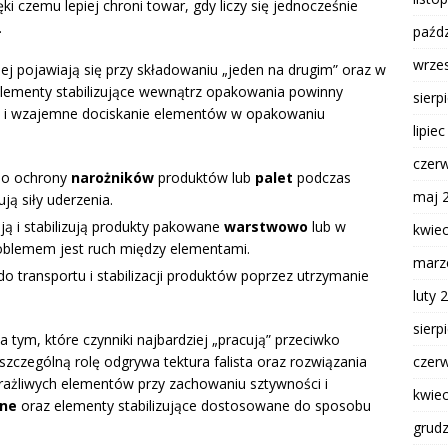
ki czemu lepiej chroni towar, gdy liczy się jednocześnie
.
paźdz
wrze
iej pojawiają się przy składowaniu „jeden na drugim” oraz w
 elementy stabilizujące wewnątrz opakowania powinny
sierp
tu i wzajemne dociskanie elementów w opakowaniu
lipie
czer
do ochrony
narożników
produktów lub
palet
podczas
maj 
ją siły uderzenia.
ją i stabilizują produkty pakowane
warstwowo
lub w
kwie
roblemem jest ruch między elementami.
marz
 transportu i stabilizacji produktów poprzez utrzymanie
luty 
sierp
a tym, które czynniki najbardziej „pracują” przeciwko
 szczególną rolę odgrywa tektura falista oraz rozwiązania
czer
wrażliwych elementów przy zachowaniu sztywności i
kwie
ne
oraz elementy stabilizujące dostosowane do sposobu
grud