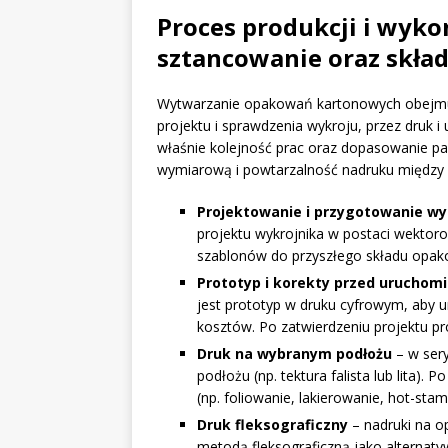
Proces produkcji i wykon
sztancowanie oraz skład
Wytwarzanie opakowań kartonowych obejmu
projektu i sprawdzenia wykroju, przez druk i 
właśnie kolejność prac oraz dopasowanie p
wymiarową i powtarzalność nadruku między 
Projektowanie i przygotowanie wy
projektu wykrojnika w postaci wektor
szablonów do przyszłego składu opak
Prototyp i korekty przed uruchomi
jest prototyp w druku cyfrowym, aby 
kosztów. Po zatwierdzeniu projektu p
Druk na wybranym podłożu
– w sery
podłożu (np. tektura falista lub lita).
(np. foliowanie, lakierowanie, hot-st
Druk fleksograficzny
– nadruki na 
metodą fleksograficzną jako alternat