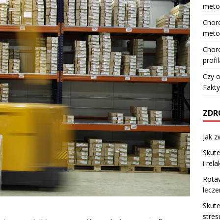
meto
Choro
meto
Choro
profi
Czy o
Fakty
ZDR
Jak z
Skute
i rel
Rotaw
lecze
Skute
stres