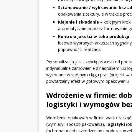
Sztancowanie / wykrawanie kszta
opakowania z tektury, a w trakcie pr
Klejenie i składanie
– kolejnym krokie
automatycznie poprzez formowanie goto
Kontrola jakości w toku produkcji
–
losowo wybranych arkuszach sygnalnyc
poprawności realizacji.
Personalizacja jest częścią procesu od po
indywidualne zamówienie z nadrukiem lub l
wykonane w spójnym ciągu prac (projekt → d
powtarzalny efekt w gotowym opakowaniu.
Wdrożenie w firmie: do
logistyki i wymogów be
Wdrożenie opakowań w firmie warto zacząć
(wymiary i sposób pakowania),
logistyki
(ob
(ochrona przed uszkodzeniami podczas przeł