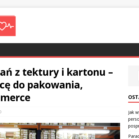
ń z tektury i kartonu –
cę do pakowania,
ommerce
OST
0
Jak w
perso
posp
Parad