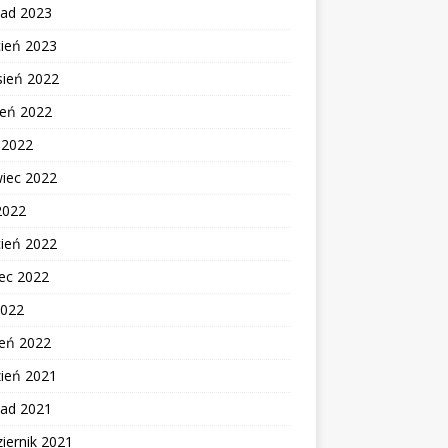
pad 2023
cień 2023
sień 2022
ień 2022
c 2022
wiec 2022
2022
cień 2022
ec 2022
2022
zeń 2022
zień 2021
pad 2021
iernik 2021