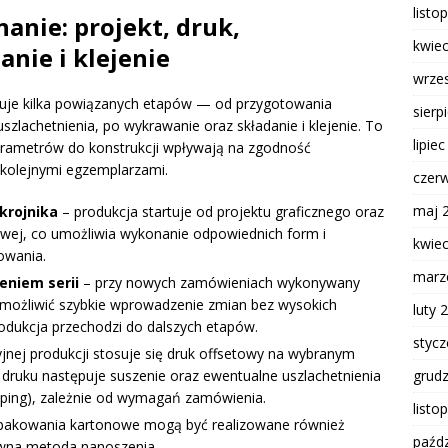
listo
anie: projekt, druk,
kwie
anie i klejenie
wrze
je kilka powiązanych etapów — od przygotowania
sierp
uszlachetnienia, po wykrawanie oraz składanie i klejenie. To
lipie
arametrów do konstrukcji wpływają na zgodność
kolejnymi egzemplarzami.
czer
maj 
krojnika
– produkcja startuje od projektu graficznego oraz
owej, co umożliwia wykonanie odpowiednich form i
kwie
owania.
marz
eniem serii
– przy nowych zamówieniach wykonywany
umożliwić szybkie wprowadzenie zmian bez wysokich
luty 
rodukcja przechodzi do dalszych etapów.
styc
jnej produkcji stosuje się druk offsetowy na wybranym
 Po druku następuje suszenie oraz ewentualne uszlachetnienia
grud
amping), zależnie od wymagań zamówienia.
listo
opakowania kartonowe mogą być realizowane również
paźdz
ywna metoda nanoszenia.