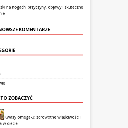
zki na nogach: przyczyny, objawy i skuteczne
nie
NOWSZE KOMENTARZE
EGORIE
a
wie
TO ZOBACZYĆ
Kwasy omega-3: zdrowotne właściwości i
a w diecie