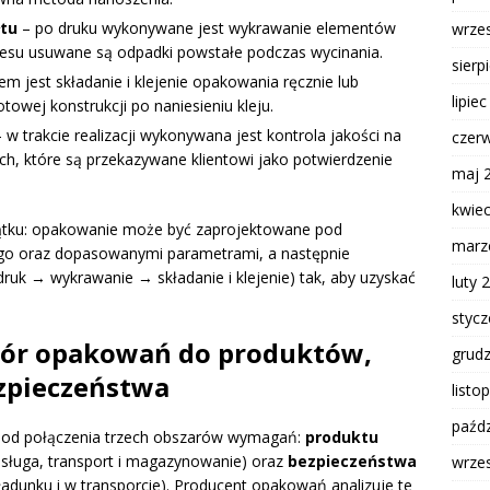
łtu
– po druku wykonywane jest wykrawanie elementów
wrze
ocesu usuwane są odpadki powstałe podczas wycinania.
sierp
m jest składanie i klejenie opakowania ręcznie lub
lipie
wej konstrukcji po naniesieniu kleju.
 w trakcie realizacji wykonywana jest kontrola jakości na
czer
h, które są przekazywane klientowi jako potwierdzenie
maj 
kwie
czątku: opakowanie może być zaprojektowane pod
marz
ogo oraz dopasowanymi parametrami, a następnie
ruk → wykrawanie → składanie i klejenie) tak, aby uzyskać
luty 
styc
bór opakowań do produktów,
grud
zpieczeństwa
listo
paźdz
 od połączenia trzech obszarów wymagań:
produktu
sługa, transport i magazynowanie) oraz
bezpieczeństwa
wrze
adunku i w transporcie). Producent opakowań analizuje te