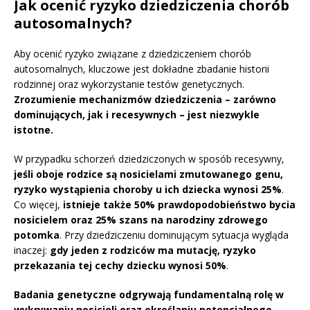
Jak ocenić ryzyko dziedziczenia chorób
autosomalnych?
Aby ocenić ryzyko związane z dziedziczeniem chorób
autosomalnych, kluczowe jest dokładne zbadanie historii
rodzinnej oraz wykorzystanie testów genetycznych.
Zrozumienie mechanizmów dziedziczenia – zarówno
dominujących, jak i recesywnych – jest niezwykle
istotne.
W przypadku schorzeń dziedziczonych w sposób recesywny,
jeśli oboje rodzice są nosicielami zmutowanego genu,
ryzyko wystąpienia choroby u ich dziecka wynosi 25%
.
Co więcej,
istnieje także 50% prawdopodobieństwo bycia
nosicielem oraz 25% szans na narodziny zdrowego
potomka
. Przy dziedziczeniu dominującym sytuacja wygląda
inaczej:
gdy jeden z rodziców ma mutację, ryzyko
przekazania tej cechy dziecku wynosi 50%
.
Badania genetyczne odgrywają fundamentalną rolę w
wykrywaniu nosicieli oraz określaniu potencjalnego