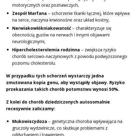
motorycznych oraz poznawczych,
Zespół Marfana
– schorzenie tkanki łącznej, które wpływa
na serce, naczynia krwionośne oraz układ kostny,
Nerwiakowłókniakowatość
– charakteryzuje się
obecnością guzów na nerwach i innymi objawami
neurologicznymi,
Hipercholesterolemia rodzinna
– zwiększa ryzyko
chorób sercowo-naczyniowych z powodu podwyższonego
poziomu cholesterolu.
W przypadku tych schorzeń wystarczy jedna
zmutowana kopia genu, aby wystąpiły objawy. Ryzyko
przekazania takich chorób potomstwu wynosi 50%.
Z kolei do chorób dziedziczonych autosomalnie
recesywnie zaliczamy:
Mukowiscydoza
– genetyczna choroba wpływająca na
gruczoły wydzielnicze, co skutkuje problemami z
oddychaniem i trawieniem,