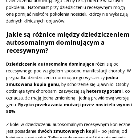
dziedziczenia dominującego cechy te są obecne w każdym
pokoleniu. Natomiast przy dziedziczeniu recesywnym mogą
one pomijać niektóre pokolenia nosicieli, którzy nie wykazują
żadnych klinicznych objawów.
Jakie są różnice między dziedziczeniem
autosomalnym dominującym a
recesywnym?
Dziedziczenie autosomalne dominujące
różni się od
recesywnego pod względem sposobu manifestacji choroby. W
przypadku dziedziczenia dominującego wystarczy
jedna
zmutowana kopia genu
, by schorzenie się ujawniło. Osoby
dotknięte tymi chorobami zazwyczaj są
heterozygotami
, co
oznacza, że mają jedną zmienioną i jedną prawidłową wersję
genu.
Ryzyko przekazania mutacji przez nosiciela wynosi
50%
.
Z kolei w dziedziczeniu autosomalnym recesywnym konieczne
jest posiadanie
dwóch zmutowanych kopii
– po jednej od
każdego z rodziców. Tylko wtedy może dojść do ujawnienia