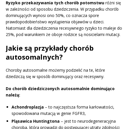
Ryzyko przekazywania tych chorób potomstwu
różni się
w zależności od sposobu dziedziczenia. W przypadku chorób
dominujących wynosi ono 50%, co oznacza spore
prawdopodobieństwo wystąpienia objawów u dzieci.
Natomiast dla dziedziczenia recesywnego ryzyko to maleje do
25%, pod warunkiem że oboje rodzice są nosicielami mutacji.
Jakie są przykłady chorób
autosomalnych?
Choroby autosomalne możemy podzielić na te, które
dziedziczą się w sposób dominujący oraz recesywny.
Do chorób dziedziczonych autosomalnie dominująco
należą:
Achondroplazja
– to najczęstsza forma karłowatości,
spowodowana mutacją w genie FGFR3,
Pląsawica Huntingtona
– jest to neurodegeneracyjna
choroba, która prowadzi do postępującej utraty zdolności