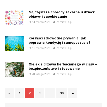
Najczęstsze choroby zakaźne u dzieci:
objawy i zapobieganie
14 marca 2026
ZamiastL4.pl
Korzyści zdrowotne pływania: Jak
poprawia kondycję i samopoczucie?
11 marca 2026
ZamiastL4.pl
Olejek z drzewa herbacianego w ciąży –
bezpieczeństwo i stosowanie
28 lutego 2026
ZamiastL4.pl
«
1
2
3
…
90
»