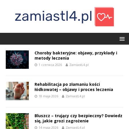
Choroby bakteryjne: objawy, przykłady i
metody leczenia
1 czerwca 2026
ZamiastL4.pl
Rehabilitacja po złamaniu kości
łódkowatej – objawy i proces leczenia
18 maja 2026
ZamiastL4.pl
Bluszcz – trujący czy bezpieczny? Dowiedz
się, jakie grozi zagrożenie
14 maja 2026
ZamiastL4.pl