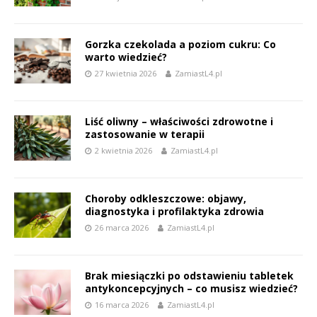
Gorzka czekolada a poziom cukru: Co
warto wiedzieć?
27 kwietnia 2026
ZamiastL4.pl
Liść oliwny – właściwości zdrowotne i
zastosowanie w terapii
2 kwietnia 2026
ZamiastL4.pl
Choroby odkleszczowe: objawy,
diagnostyka i profilaktyka zdrowia
26 marca 2026
ZamiastL4.pl
Brak miesiączki po odstawieniu tabletek
antykoncepcyjnych – co musisz wiedzieć?
16 marca 2026
ZamiastL4.pl