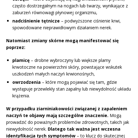
często dostrzegalnym na nogach lub twarzy, wynikające z
zaburzeń równowagi płynowej organizmu,
nadciśnienie tętnicze
– podwyższone ciśnienie krwi,
spowodowane nieprawidłowym działaniem nerek.
Natomiast zmiany skórne mogą manifestować się
poprzez:
plamicę
– drobne wybroczyny lub większe plamy
krwotoczne na powierzchni skóry, powstające wskutek
uszkodzeń małych naczyń krwionośnych,
owrzodzenia
– które mogą pojawiać się tam, gdzie
występuje przewlekły stan zapalny lub niewydolność układu
krążenia.
W przypadku ziarniniakowości związanej z zapaleniem
naczyń te objawy mają szczególne znaczenie.
Mogą
prowadzić do poważnych problemów zdrowotnych, takich jak
niewydolność nerek.
Dlatego tak ważna jest wczesna
identyfikacja tych symptomów
– to klucz do skutecznej