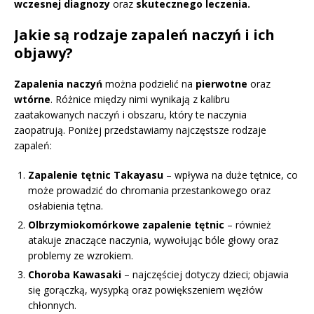
wczesnej diagnozy
oraz
skutecznego leczenia.
Jakie są rodzaje zapaleń naczyń i ich
objawy?
Zapalenia naczyń
można podzielić na
pierwotne
oraz
wtórne
. Różnice między nimi wynikają z kalibru
zaatakowanych naczyń i obszaru, który te naczynia
zaopatrują. Poniżej przedstawiamy najczęstsze rodzaje
zapaleń:
Zapalenie tętnic Takayasu
– wpływa na duże tętnice, co
może prowadzić do chromania przestankowego oraz
osłabienia tętna.
Olbrzymiokomórkowe zapalenie tętnic
– również
atakuje znaczące naczynia, wywołując bóle głowy oraz
problemy ze wzrokiem.
Choroba Kawasaki
– najczęściej dotyczy dzieci; objawia
się gorączką, wysypką oraz powiększeniem węzłów
chłonnych.