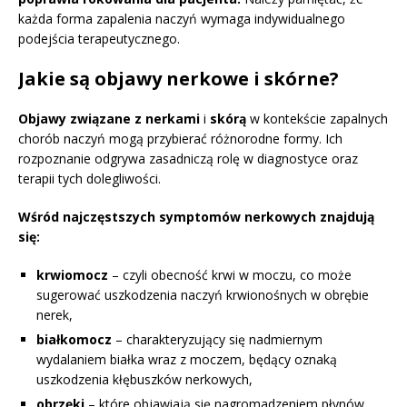
każda forma zapalenia naczyń wymaga indywidualnego
podejścia terapeutycznego.
Jakie są objawy nerkowe i skórne?
Objawy związane z nerkami
i
skórą
w kontekście zapalnych
chorób naczyń mogą przybierać różnorodne formy. Ich
rozpoznanie odgrywa zasadniczą rolę w diagnostyce oraz
terapii tych dolegliwości.
Wśród najczęstszych symptomów nerkowych znajdują
się:
krwiomocz
– czyli obecność krwi w moczu, co może
sugerować uszkodzenia naczyń krwionośnych w obrębie
nerek,
białkomocz
– charakteryzujący się nadmiernym
wydalaniem białka wraz z moczem, będący oznaką
uszkodzenia kłębuszków nerkowych,
obrzęki
– które objawiają się nagromadzeniem płynów,