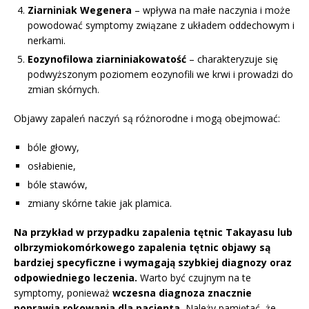
Ziarniniak Wegenera
– wpływa na małe naczynia i może
powodować symptomy związane z układem oddechowym i
nerkami.
Eozynofilowa ziarniniakowatość
– charakteryzuje się
podwyższonym poziomem eozynofili we krwi i prowadzi do
zmian skórnych.
Objawy zapaleń naczyń są różnorodne i mogą obejmować:
bóle głowy,
osłabienie,
bóle stawów,
zmiany skórne takie jak plamica.
Na przykład w przypadku zapalenia tętnic Takayasu lub
olbrzymiokomórkowego zapalenia tętnic objawy są
bardziej specyficzne i wymagają szybkiej diagnozy oraz
odpowiedniego leczenia.
Warto być czujnym na te
symptomy, ponieważ
wczesna diagnoza znacznie
poprawia rokowania dla pacjenta.
Należy pamiętać, że