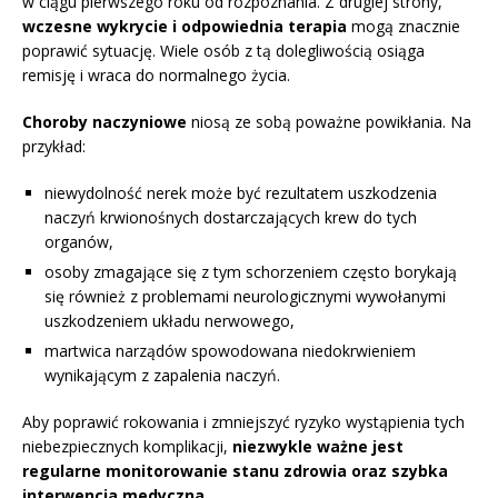
w ciągu pierwszego roku od rozpoznania. Z drugiej strony,
wczesne wykrycie i odpowiednia terapia
mogą znacznie
poprawić sytuację. Wiele osób z tą dolegliwością osiąga
remisję i wraca do normalnego życia.
Choroby naczyniowe
niosą ze sobą poważne powikłania. Na
przykład:
niewydolność nerek może być rezultatem uszkodzenia
naczyń krwionośnych dostarczających krew do tych
organów,
osoby zmagające się z tym schorzeniem często borykają
się również z problemami neurologicznymi wywołanymi
uszkodzeniem układu nerwowego,
martwica narządów spowodowana niedokrwieniem
wynikającym z zapalenia naczyń.
Aby poprawić rokowania i zmniejszyć ryzyko wystąpienia tych
niebezpiecznych komplikacji,
niezwykle ważne jest
regularne monitorowanie stanu zdrowia oraz szybka
interwencja medyczna.