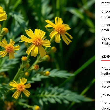
meto
Choro
meto
Choro
profi
Czy o
Fakty
ZDR
Przep
białk
Choro
dla d
Jak n
Prze
dla d