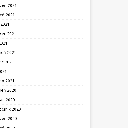
sień 2021
ień 2021
c 2021
wiec 2021
2021
cień 2021
ec 2021
2021
zeń 2021
zień 2020
pad 2020
iernik 2020
sień 2020
ień 2020