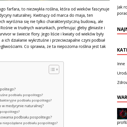
Jak r
ago farfara, to niezwykła roślina, która od wieków fascynuje
pora
edycyny naturalnej. Kwitnący od marca do maja, ten
tych wyróżnia się nie tylko charakterystyczną budową, ale
śnie w trudnych warunkach, preferując gleby gliniaste i
NAJ
vor w świecie flory. Jego liście i kwiaty od wieków były
a ich działanie wykrztuśne i przeciwzapalne czyni podbiał
liwościami. Co sprawia, że ta niepozorna roślina jest tak
KAT
Inne
Urod
Zdro
politego?
ztuśne podbiału pospolitego?
WAR
iwbakteryjne podbiału pospolitego?
o w medycynie naturalnej?
 pospolitego?
sowania podbiału pospolitego?
profi
nia niepożądane podbiału pospolitego?