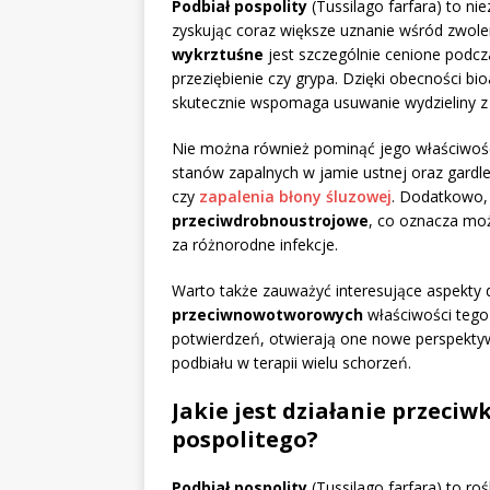
Podbiał pospolity
(Tussilago farfara) to ni
zyskując coraz większe uznanie wśród zwole
wykrztuśne
jest szczególnie cenione podcz
przeziębienie czy grypa. Dzięki obecności bio
skutecznie wspomaga usuwanie wydzieliny z
Nie można również pominąć jego właściwoś
stanów zapalnych w jamie ustnej oraz gardl
czy
zapalenia błony śluzowej
. Dodatkowo, 
przeciwdrobnoustrojowe
, co oznacza moż
za różnorodne infekcje.
Warto także zauważyć interesujące aspekty
przeciwnowotworowych
właściwości tego 
potwierdzeń, otwierają one nowe perspekty
podbiału w terapii wielu schorzeń.
Jakie jest działanie przeci
pospolitego?
Podbiał pospolity
(Tussilago farfara) to ro