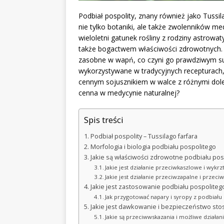
Podbiał pospolity, znany również jako Tussil
nie tylko botaniki, ale także zwolenników m
wieloletni gatunek rośliny z rodziny astrowa
także bogactwem właściwości zdrowotnych. Ro
zasobne w wapń, co czyni go prawdziwym survi
wykorzystywane w tradycyjnych recepturach, 
cennym sojusznikiem w walce z różnymi doleg
cenna w medycynie naturalnej?
Spis treści
Podbiał pospolity – Tussilago farfara
Morfologia i biologia podbiału pospolitego
Jakie są właściwości zdrowotne podbiału pos
Jakie jest działanie przeciwkaszlowe i wykr
Jakie jest działanie przeciwzapalne i przec
Jakie jest zastosowanie podbiału pospoliteg
Jak przygotować napary i syropy z podbiału
Jakie jest dawkowanie i bezpieczeństwo sto
Jakie są przeciwwskazania i możliwe działa