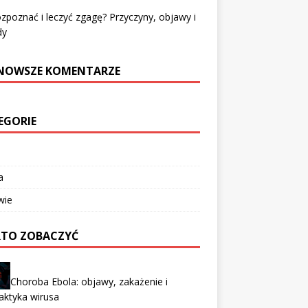
ozpoznać i leczyć zgagę? Przyczyny, objawy i
dy
NOWSZE KOMENTARZE
EGORIE
a
wie
TO ZOBACZYĆ
Choroba Ebola: objawy, zakażenie i
laktyka wirusa