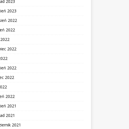
pad 2023
cień 2023
sień 2022
ień 2022
c 2022
wiec 2022
2022
cień 2022
ec 2022
2022
zeń 2022
zień 2021
pad 2021
iernik 2021