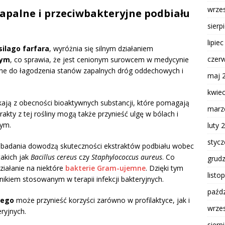
wrze
wzapalne i przeciwbakteryjne podbiału
sierp
lipie
silago farfara
, wyróżnia się silnym działaniem
czer
nym
, co sprawia, że jest cenionym surowcem w medycynie
ywane do łagodzenia stanów zapalnych dróg oddechowych i
maj 
kwie
kają z obecności bioaktywnych substancji, które pomagają
marz
akty z tej rośliny mogą także przynieść ulgę w bólach i
nym.
luty 
styc
, badania dowodzą skuteczności ekstraktów podbiału wobec
takich jak
Bacillus cereus
czy
Staphylococcus aureus
. Co
grud
ziałanie na niektóre
bakterie Gram-ujemne
. Dzięki tym
listo
nikiem stosowanym w terapii infekcji bakteryjnych.
paźdz
tego
może przynieść korzyści zarówno w profilaktyce, jak i
wrze
eryjnych.
sierp