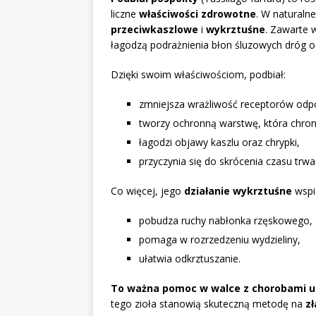
liczne
właściwości zdrowotne
. W naturaln
przeciwkaszlowe
i
wykrztuśne
. Zawarte 
łagodzą podrażnienia błon śluzowych dróg 
Dzięki swoim właściwościom, podbiał:
zmniejsza wrażliwość receptorów odpo
tworzy ochronną warstwę, która chron
łagodzi objawy kaszlu oraz chrypki,
przyczynia się do skrócenia czasu trw
Co więcej, jego
działanie wykrztuśne
wspi
pobudza ruchy nabłonka rzęskowego,
pomaga w rozrzedzeniu wydzieliny,
ułatwia odkrztuszanie.
To ważna pomoc w walce z chorobami 
tego zioła stanowią skuteczną metodę na
z