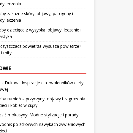
dy leczenia
by zakaźne skóry: objawy, patogeny i
dy leczenia
by dziecięce z wysypką: objawy, leczenie i
laktyka
czyszczacz powietrza wysusza powietrze?
 i mity
OWIE
is Dukana: Inspiracje dla zwolenników diety
owej
ba rumień – przyczyny, objawy i zagrożenia
zieci i kobiet w ciąży
osić mokasyny: Modne stylizacje i porady
wodnik po zdrowych nawykach żywieniowych
zieci