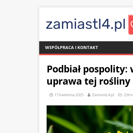
WSPÓŁPRACA I KONTAKT
Podbiał pospolity:
uprawa tej rośliny
17 kwietnia 2025
ZamiastL4.pl
Zdro