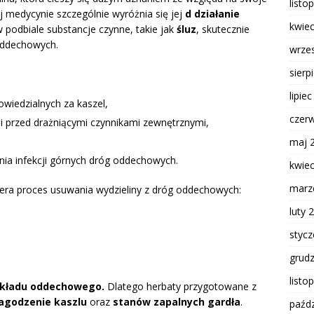
listo
ej medycynie szczególnie wyróżnia się jej
d działanie
kwie
w podbiale substancje czynne, takie jak
śluz
, skutecznie
oddechowych.
wrze
sierp
lipie
wiedzialnych za kaszel,
czer
i przed drażniącymi czynnikami zewnętrznymi,
maj 
ania infekcji górnych dróg oddechowych.
kwie
marz
era proces usuwania wydzieliny z dróg oddechowych:
luty 
styc
grud
listo
układu oddechowego.
Dlatego herbaty przygotowane z
łagodzenie kaszlu
oraz
stanów zapalnych gardła
.
paźdz