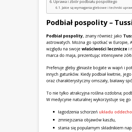
Uprawa i zbiór podbiału pospolitego
Jakie są wymagania glebowe i techniki upra
Podbiał pospolity – Tuss
Podbiał pospolity
, znany również jako
Tus
astrowatych. Można go spotkać w Europie, Az
względu na swoje
właściwości lecznicze
i 
marca do maja, prezentując intensywne żółte
Preferuje gleby gliniaste bogate w wapń i pot
innych gatunków. Kiedy podbiał kwitnie, jeg
oraz charakterystyczny omszały, białawy spó
To nie tylko atrakcyjna roślina ozdobna; p
W medycynie naturalnej wykorzystuje się go 
łagodzenia schorzeń
układu oddech
zmniejszania objawów kaszlu,
stania się popularnym składnikiem na