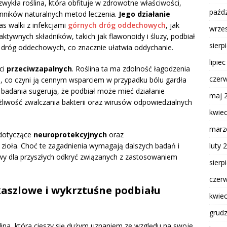
ezwykła roślina, która obfituje w zdrowotne właściwości,
paźdz
nników naturalnych metod leczenia.
Jego działanie
as walki z infekcjami
górnych dróg oddechowych
, jak
wrze
aktywnych składników, takich jak flawonoidy i śluzy, podbiał
sierp
 dróg oddechowych, co znacznie ułatwia oddychanie.
lipie
ci
przeciwzapalnych
. Roślina ta ma zdolność łagodzenia
czer
e, co czyni ją cennym wsparciem w przypadku bólu gardła
badania sugerują, że podbiał może mieć działanie
maj 
liwość zwalczania bakterii oraz wirusów odpowiedzialnych
kwie
marz
 dotyczące
neuroprotekcyjnych
oraz
luty 
zioła. Choć te zagadnienia wymagają dalszych badań i
wy dla przyszłych odkryć związanych z zastosowaniem
sierp
czer
wkaszlowe i wykrztuśne podbiału
kwie
grud
ślina, która cieszy się dużym uznaniem ze względu na swoje