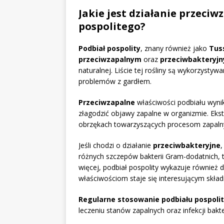
Jakie jest działanie przeci
pospolitego?
Podbiał pospolity
, znany również jako
Tus
przeciwzapalnym
oraz
przeciwbakteryj
naturalnej. Liście tej rośliny są wykorzyst
problemów z gardłem.
Przeciwzapalne
właściwości podbiału wyni
złagodzić objawy zapalne w organizmie. Ekstr
obrzękach towarzyszących procesom zapal
Jeśli chodzi o działanie
przeciwbakteryjne
różnych szczepów bakterii Gram-dodatnich, 
więcej, podbiał pospolity wykazuje również d
właściwościom staje się interesującym skład
Regularne stosowanie podbiału pospoli
leczeniu stanów zapalnych oraz infekcji bakt