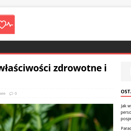
 właściwości zdrowotne i
OST
wie
0
Jak w
perso
posp
Parad