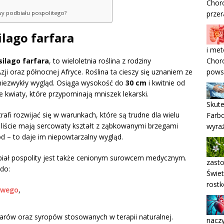
Choro
przer
wy podbiału pospolitego?
ilago farfara
i met
Choro
silago farfara
, to wieloletnia roślina z rodziny
pows
ji oraz północnej Afryce. Roślina ta cieszy się uznaniem ze
niezwykły wygląd. Osiąga wysokość do
30 cm
i kwitnie od
 kwiaty, które przypominają mniszek lekarski.
Skute
rafi rozwijać się w warunkach, które są trudne dla wielu
Farbo
o liście mają sercowaty kształt z ząbkowanymi brzegami
wyra
d – to daje im niepowtarzalny wygląd.
odbiał pospolity jest także cenionym surowcem medycznym.
zast
do:
Świet
rostk
owego
,
parów oraz syropów stosowanych w terapii naturalnej.
naczy