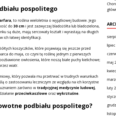
Choro
odbiału pospolitego
głów
arfara
, to roślina wieloletnia o wyjątkowej budowie. Jego
ARC
kość do
30 cm
i jest zazwyczaj bladożółta lub bladozielona,
nku są duże, mają sercowaty kształt i wyrastają na długich
sierp
ich łatwej identyfikacji.
lipie
żółtych koszyczków, które pojawiają się jeszcze przed
czer
rca do maja, co czyni tę roślinę jednym z pierwszych
pozbawione owłosienia, które noszą białe puchy kielichowe;
maj 
rzez wiatr.
kwie
niowy, który pozwala mu przetrwać w trudnych warunkach
marz
ślą o zastosowaniu leczniczym ze względu na ich korzystne
ię uznaniem zarówno w
tradycyjnej medycynie ludowej
,
luty 
działanie
przeciwkaszlowe
oraz
wykrztuśne
.
styc
rowotne podbiału pospolitego?
grud
listo