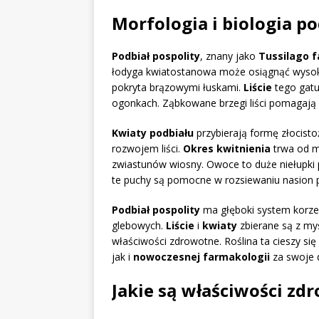
Morfologia i biologia p
Podbiał pospolity
, znany jako
Tussilago f
łodyga kwiatostanowa może osiągnąć wyso
pokryta brązowymi łuskami.
Liście
tego gatu
ogonkach. Ząbkowane brzegi liści pomagają w 
Kwiaty podbiału
przybierają formę złocisto
rozwojem liści.
Okres kwitnienia
trwa od ma
zwiastunów wiosny. Owoce to duże niełupki 
te puchy są pomocne w rozsiewaniu nasion p
Podbiał pospolity
ma głęboki system korze
glebowych.
Liście
i
kwiaty
zbierane są z my
właściwości zdrowotne. Roślina ta cieszy s
jak i
nowoczesnej farmakologii
za swoje 
Jakie są właściwości zd