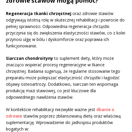
zdrowie stawów mogą pomóc?
Regeneracja tkanki chrzęstnej
oraz zdrowie stawów
odgrywają istotną rolę w skutecznej rehabilitacji i powrocie do
pełnej sprawności. Odpowiednia regeneracja chrząstki
przyczynia się do zwiększenia elastyczności stawów, co z kolei
przynosi ulgę w bólu i dyskomforcie oraz poprawia ich
funkcjonowanie.
Siarczan chondroityny
to suplement diety, który może
znacząco wspierać procesy regeneracyjne w tkance
chrzęstnej. Badania sugerują, że regularne stosowanie tego
preparatu może polepszać elastyczność chrząstki i łagodzić
objawy osteoartrozy. Dodatkowo, siarczan ten wspomaga
produkcję mazi stawowej, co jest kluczowe dla
odpowiedniego nawilżenia stawów.
W kontekście rehabilitacji niezwykle ważne jest
dbanie o
zdrowie
stawów poprzez zbilansowaną dietę oraz właściwą
suplementację. Wprowadzenie do jadłospisu produktów
bogatych w: