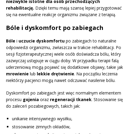
niezwykle istotne dla osób przechodzących
rehabilitację.
Dzięki temu mają szansę lepiej przygotować
się na ewentualne reakcje organizmu związane z terapią.
Bóle i dyskomfort po zabiegach
Bóle
i
uczucie dyskomfortu
po zabiegach to naturalne
odpowiedzi organizmu, zwłaszcza w trakcie rehabilitacji. Po
sesji fizjoterapeutycznej wiele osób doświadcza bólu, który
zazwyczaj ustępuje w ciągu doby. W przypadku terapii falą
uderzeniową mogą pojawić się dodatkowe objawy, takie jak
mrowienie
lub
lekkie drętwienie
. Na początku leczenia
niektórzy pacjenci mogą nawet odczuwać nasilenie bólu.
Dyskomfort po zabiegach jest więc normalnym elementem
procesu
gojenia
oraz
regeneracji tkanek
. Stosowanie się
do zaleceń pozabiegowych, takich jak:
unikanie intensywnego wysiłku,
stosowanie zimnych okładów,