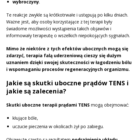
wybroczyny
.
Te reakcje zwykle są krótkotrwałe i ustępują po kilku dniach.
Ważne jest, aby osoby korzystające z tej terapii były
świadome możliwości wystąpienia takich objawów i
informowały terapeutę o wszelkich niepokojących sygnałach.
Mimo że niektóre z tych efektów ubocznych mogą się
zdarzyć, terapia falą uderzeniową cieszy się dużym
uznaniem dzięki swojej skuteczności w łagodzeniu bólu
i wspomaganiu procesów regeneracyjnych organizmu.
Jakie są skutki uboczne prądów TENS i
jakie są zalecenia?
Skutki uboczne terapii prądami TENS
mogą obejmować:
kłujące bóle,
uczucie pieczenia w okolicach żył po zabiegu.
Objawy te często są rezultatem
podrażnienia układu