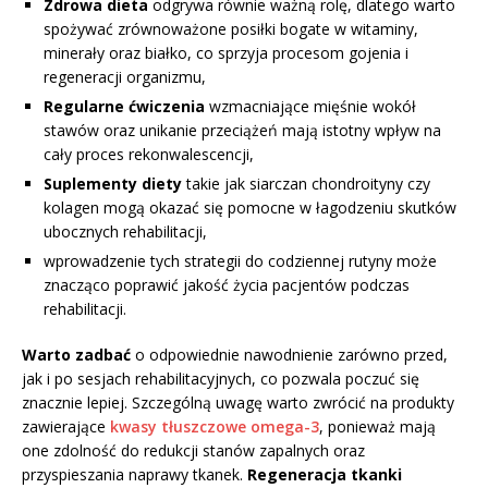
Zdrowa dieta
odgrywa równie ważną rolę, dlatego warto
spożywać zrównoważone posiłki bogate w witaminy,
minerały oraz białko, co sprzyja procesom gojenia i
regeneracji organizmu,
Regularne ćwiczenia
wzmacniające mięśnie wokół
stawów oraz unikanie przeciążeń mają istotny wpływ na
cały proces rekonwalescencji,
Suplementy diety
takie jak siarczan chondroityny czy
kolagen mogą okazać się pomocne w łagodzeniu skutków
ubocznych rehabilitacji,
wprowadzenie tych strategii do codziennej rutyny może
znacząco poprawić jakość życia pacjentów podczas
rehabilitacji.
Warto zadbać
o odpowiednie nawodnienie zarówno przed,
jak i po sesjach rehabilitacyjnych, co pozwala poczuć się
znacznie lepiej. Szczególną uwagę warto zwrócić na produkty
zawierające
kwasy tłuszczowe omega-3
, ponieważ mają
one zdolność do redukcji stanów zapalnych oraz
przyspieszania naprawy tkanek.
Regeneracja tkanki