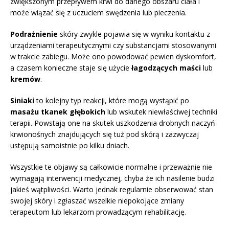
zwiększonym przepływem krwi do danego obszaru ciała i
może wiązać się z uczuciem swędzenia lub pieczenia.
Podrażnienie
skóry zwykle pojawia się w wyniku kontaktu z
urządzeniami terapeutycznymi czy substancjami stosowanymi
w trakcie zabiegu. Może ono powodować pewien dyskomfort,
a czasem konieczne staje się użycie
łagodzących maści
lub
kremów
.
Siniaki
to kolejny typ reakcji, które mogą wystąpić po
masażu tkanek głębokich
lub wskutek niewłaściwej techniki
terapii. Powstają one na skutek uszkodzenia drobnych naczyń
krwionośnych znajdujących się tuż pod skórą i zazwyczaj
ustępują samoistnie po kilku dniach.
Wszystkie te objawy są całkowicie normalne i przeważnie nie
wymagają interwencji medycznej, chyba że ich nasilenie budzi
jakieś wątpliwości. Warto jednak regularnie obserwować stan
swojej skóry i zgłaszać wszelkie niepokojące zmiany
terapeutom lub lekarzom prowadzącym rehabilitację.