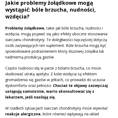
Jakie problemy żołądkowe mogą
wystąpić: bóle brzucha, nudności,
wzdęcia?
Problemy żołądkowe
, takie jak bóle brzucha, nudności i
wzdęcia, mogą pojawić się jako efekty uboczne stosowania
siarczanu chondroityny. Te dolegliwości najczęściej dotyczą
osób zażywających ten suplement. Bóle brzucha mogą być
spowodowane podrażnieniem błony śluzowej żołądka lub
nadmierną produkcją gazów.
Często nudności idą w parze z bólami brzucha, co może
skutkować utratą apetytu. Z kolei wzdęcia są efektem
gromadzenia się gazów w jelitach, co prowadzi do uczucia
dyskomfortu oraz pełności.
Chociaż te objawy zazwyczaj
ustępują samoistnie, warto skonsultować się z
lekarzem, jeśli nasilają się.
W rzadkich sytuacjach siarczan chondroityny może wywołać
reakcje alergiczne
, które również wpływają na układ