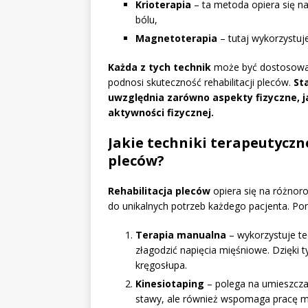
Krioterapia
– ta metoda opiera się na
bólu,
Magnetoterapia
– tutaj wykorzystuj
Każda z tych technik
może być dostosowan
podnosi skuteczność rehabilitacji pleców.
St
uwzględnia zarówno aspekty fizyczne, ja
aktywności fizycznej.
Jakie techniki terapeutyczn
pleców?
Rehabilitacja pleców
opiera się na różnor
do unikalnych potrzeb każdego pacjenta. Po
Terapia manualna
– wykorzystuje te
złagodzić napięcia mięśniowe. Dzięki
kręgosłupa.
Kinesiotaping
– polega na umieszczani
stawy, ale również wspomaga pracę m