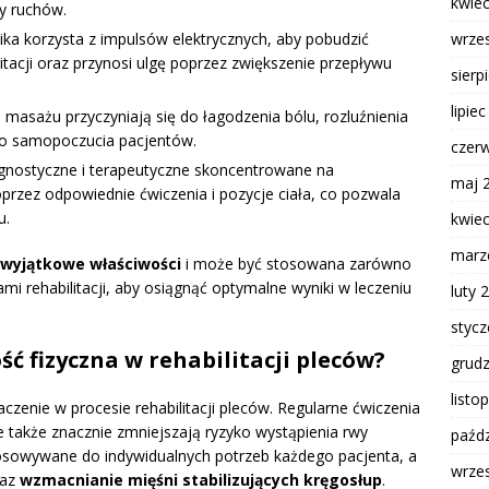
kwie
y ruchów.
wrze
ika korzysta z impulsów elektrycznych, aby pobudzić
itacji oraz przynosi ulgę poprzez zwiększenie przepływu
sierp
lipie
masażu przyczyniają się do łagodzenia bólu, rozluźnienia
go samopoczucia pacjentów.
czer
agnostyczne i terapeutyczne skoncentrowane na
maj 
przez odpowiednie ćwiczenia i pozycje ciała, co pozwala
u.
kwie
marz
wyjątkowe właściwości
i może być stosowana zarówno
ami rehabilitacji, aby osiągnąć optymalne wyniki w leczeniu
luty 
styc
ć fizyczna w rehabilitacji pleców?
grud
listo
zenie w procesie rehabilitacji pleców. Regularne ćwiczenia
e także znacznie zmniejszają ryzyko wystąpienia rwy
paźdz
tosowywane do indywidualnych potrzeb każdego pacjenta, a
wrze
az
wzmacnianie mięśni stabilizujących kręgosłup
.