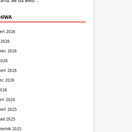
arna, ale dla wielu …
HIWA
ień 2026
c 2026
wiec 2026
2026
cień 2026
ec 2026
2026
zeń 2026
zień 2025
pad 2025
iernik 2025