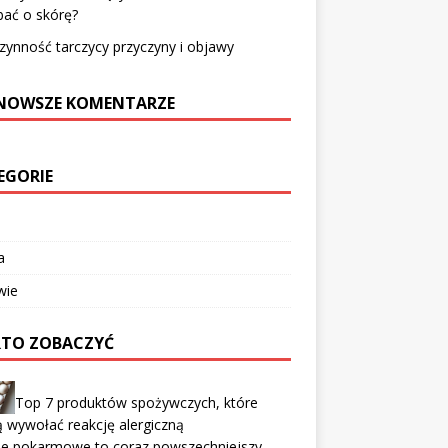
bać o skórę?
ynność tarczycy przyczyny i objawy
NOWSZE KOMENTARZE
EGORIE
a
wie
TO ZOBACZYĆ
Top 7 produktów spożywczych, które
 wywołać reakcję alergiczną
gie pokarmowe to coraz powszechniejszy