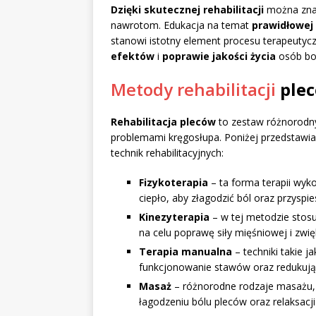
Dzięki skutecznej rehabilitacji
można znac
nawrotom. Edukacja na temat
prawidłowej
stanowi istotny element procesu terapeutyc
efektów
i
poprawie jakości życia
osób bor
Metody rehabilitacji
plec
Rehabilitacja pleców
to zestaw różnorodny
problemami kręgosłupa. Poniżej przedstawiam
technik rehabilitacyjnych:
Fizykoterapia
– ta forma terapii wykor
ciepło, aby złagodzić ból oraz przyspi
Kinezyterapia
– w tej metodzie stosu
na celu poprawę siły mięśniowej i zwię
Terapia manualna
– techniki takie j
funkcjonowanie stawów oraz redukują
Masaż
– różnorodne rodzaje masażu,
łagodzeniu bólu pleców oraz relaksacji