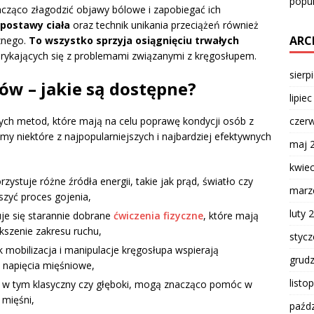
popul
ząco złagodzić objawy bólowe i zapobiegać ich
 postawy ciała
oraz technik unikania przeciążeń również
ARC
znego.
To wszystko sprzyja osiągnięciu trwałych
ykających się z problemami związanymi z kręgosłupem.
sierp
ów – jakie są dostępne?
lipie
czer
ch metod, które mają na celu poprawę kondycji osób z
y niektóre z najpopularniejszych i najbardziej efektywnych
maj 
kwie
zystuje różne źródła energii, takie jak prąd, światło czy
marz
eszyć proces gojenia,
luty 
je się starannie dobrane
ćwiczenia fizyczne
, które mają
kszenie zakresu ruchu,
styc
ak mobilizacja i manipulacje kręgosłupa wspierają
grud
 napięcia mięśniowe,
listo
 w tym klasyczny czy głęboki, mogą znacząco pomóc w
 mięśni,
paźdz