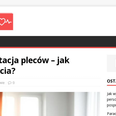
tacja pleców – jak
cia?
OST
wie
0
Jak w
perso
posp
Parad