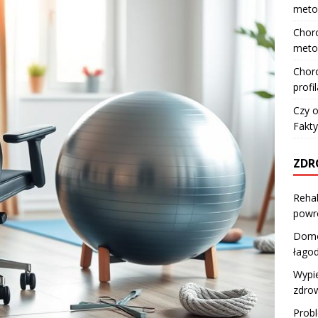
meto
Choro
meto
Choro
profi
Czy o
Fakty
ZDR
Rehab
powr
Domo
łago
Wypie
zdrow
Probl