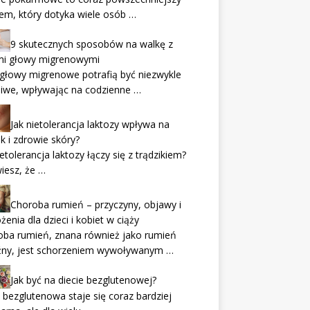
em, który dotyka wiele osób …
9 skutecznych sposobów na walkę z
mi głowy migrenowymi
głowy migrenowe potrafią być niezwykle
liwe, wpływając na codzienne …
Jak nietolerancja laktozy wpływa na
ik i zdrowie skóry?
ietolerancja laktozy łączy się z trądzikiem?
iesz, że …
Choroba rumień – przyczyny, objawy i
żenia dla dzieci i kobiet w ciąży
oba rumień, znana również jako rumień
źny, jest schorzeniem wywoływanym …
Jak być na diecie bezglutenowej?
 bezglutenowa staje się coraz bardziej