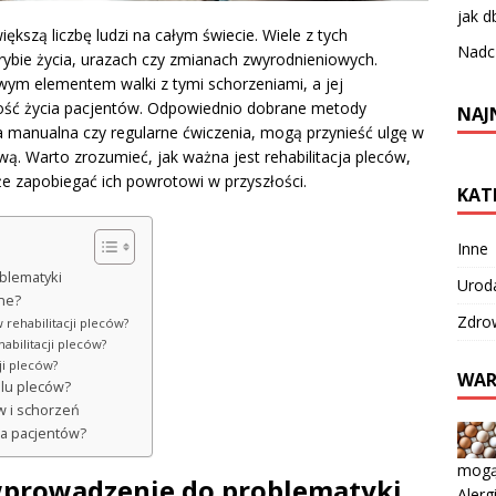
jak d
ększą liczbę ludzi na całym świecie. Wiele z tych
Nadcz
rybie życia, urazach czy zmianach zwyrodnieniowych.
owym elementem walki z tymi schorzeniami, a jej
ość życia pacjentów. Odpowiednio dobrane metody
NAJ
pia manualna czy regularne ćwiczenia, mogą przynieść ulgę w
. Warto zrozumieć, jak ważna jest rehabilitacja pleców,
kże zapobiegać ich powrotowi w przyszłości.
KAT
Inne
blematyki
Urod
pne?
Zdro
 rehabilitacji pleców?
abilitacji pleców?
cji pleców?
WAR
ólu pleców?
w i schorzeń
cia pacjentów?
mogą
 wprowadzenie do problematyki
Aler