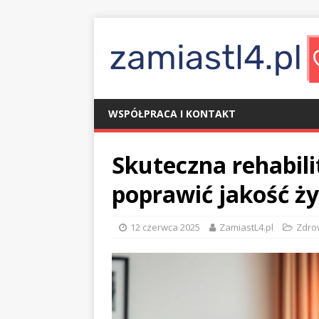
WSPÓŁPRACA I KONTAKT
Skuteczna rehabili
poprawić jakość ży
12 czerwca 2025
ZamiastL4.pl
Zdro