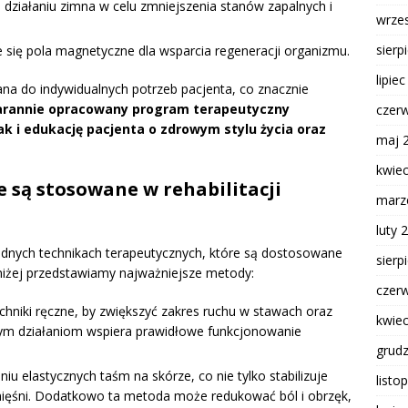
 działaniu zimna w celu zmniejszenia stanów zapalnych i
wrze
sierp
e się pola magnetyczne dla wsparcia regeneracji organizmu.
lipie
a do indywidualnych potrzeb pacjenta, co znacznie
arannie opracowany program terapeutyczny
czer
k i edukację pacjenta o zdrowym stylu życia oraz
maj 
kwie
e są stosowane w rehabilitacji
marz
luty 
odnych technikach terapeutycznych, które są dostosowane
sierp
niżej przedstawiamy najważniejsze metody:
czer
chniki ręczne, by zwiększyć zakres ruchu w stawach oraz
kwie
 tym działaniom wspiera prawidłowe funkcjonowanie
grud
u elastycznych taśm na skórze, co nie tylko stabilizuje
listo
ięśni. Dodatkowo ta metoda może redukować ból i obrzęk,