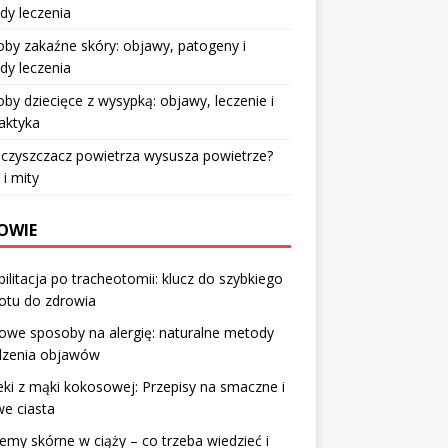
dy leczenia
by zakaźne skóry: objawy, patogeny i
dy leczenia
by dziecięce z wysypką: objawy, leczenie i
laktyka
czyszczacz powietrza wysusza powietrze?
 i mity
OWIE
ilitacja po tracheotomii: klucz do szybkiego
otu do zdrowia
we sposoby na alergię: naturalne metody
dzenia objawów
ki z mąki kokosowej: Przepisy na smaczne i
e ciasta
emy skórne w ciąży – co trzeba wiedzieć i