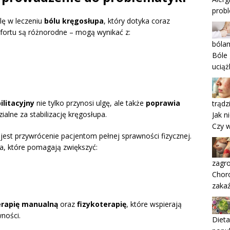
probl
lę w leczeniu
bólu kręgosłupa
, który dotyka coraz
mfortu są różnorodne – mogą wynikać z:
bóla
Bóle 
uciąż
litacyjny
nie tylko przynosi ulgę, ale także
poprawia
trądz
alne za stabilizację kręgosłupa.
Jak n
Czy w
jest przywrócenie pacjentom pełnej sprawności fizycznej.
a, które pomagają zwiększyć:
zagro
Chor
zaka
erapię manualną
oraz
fizykoterapię
, które wspierają
ności.
Dieta