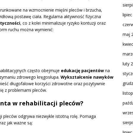
sierp
erunkowane na wzmocnienie mięśni pleców i brzucha,
lipie
widłową postawę ciała. Regularna aktywność fizyczna
tyczności
, co z kolei minimalizuje ryzyko kontuzji oraz
czer
form ruchu można wymienić:
maj 
kwie
marz
luty 
bilitacyjnych często obejmuje
edukację pacjentów
na
styc
utrzymaniu zdrowego kręgosłupa.
Wykształcenie nawyków
grud
ieść długofalowe korzyści zdrowotne oraz pozytywnie
się z problemami pleców.
listo
enta w rehabilitacji pleców?
paźdz
wrze
cji pleców odgrywa niezwykle istotną rolę. Pomaga
sierp
raz jak ważne są:
lipie