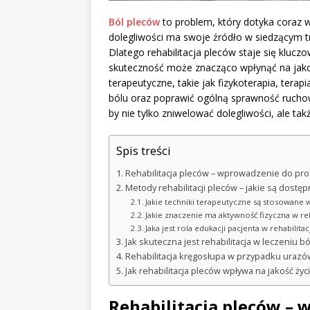
Ból pleców
to problem, który dotyka coraz wi
dolegliwości ma swoje źródło w siedzącym t
Dlatego rehabilitacja pleców staje się klucz
skuteczność może znacząco wpłynąć na jak
terapeutyczne, takie jak fizykoterapia, tera
bólu oraz poprawić ogólną sprawność ruchową
by nie tylko zniwelować dolegliwości, ale ta
Spis treści
Rehabilitacja pleców – wprowadzenie do pro
Metody rehabilitacji pleców – jakie są dostę
Jakie techniki terapeutyczne są stosowane w
Jakie znaczenie ma aktywność fizyczna w reh
Jaka jest rola edukacji pacjenta w rehabilita
Jak skuteczna jest rehabilitacja w leczeniu b
Rehabilitacja kręgosłupa w przypadku urazó
Jak rehabilitacja pleców wpływa na jakość ży
Rehabilitacja pleców –