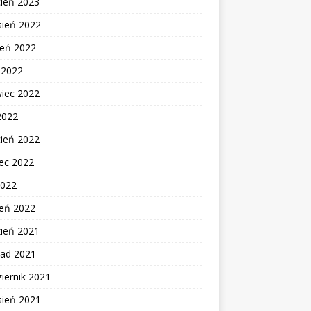
cień 2023
sień 2022
ień 2022
c 2022
wiec 2022
2022
cień 2022
ec 2022
2022
zeń 2022
zień 2021
pad 2021
iernik 2021
sień 2021