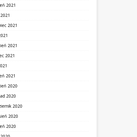
ień 2021
c 2021
wiec 2021
2021
cień 2021
ec 2021
2021
zeń 2021
zień 2020
pad 2020
iernik 2020
sień 2020
ień 2020
c 2020