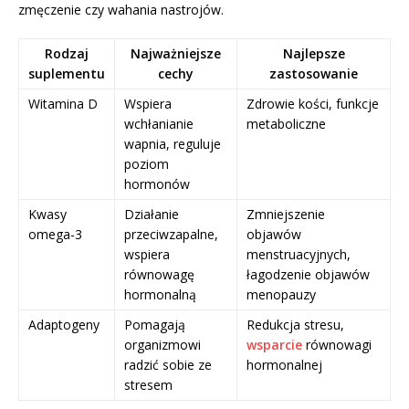
zmęczenie czy wahania nastrojów.
Rodzaj
Najważniejsze
Najlepsze
suplementu
cechy
zastosowanie
Witamina D
Wspiera
Zdrowie kości, funkcje
wchłanianie
metaboliczne
wapnia, reguluje
poziom
hormonów
Kwasy
Działanie
Zmniejszenie
omega-3
przeciwzapalne,
objawów
wspiera
menstruacyjnych,
równowagę
łagodzenie objawów
hormonalną
menopauzy
Adaptogeny
Pomagają
Redukcja stresu,
organizmowi
wsparcie
równowagi
radzić sobie ze
hormonalnej
stresem