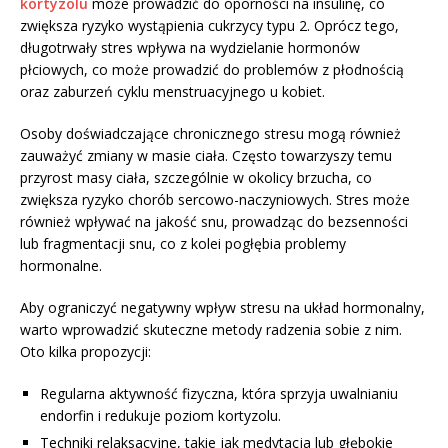
kortyzolu
może prowadzić do oporności na insulinę, co
zwiększa ryzyko wystąpienia cukrzycy typu 2. Oprócz tego,
długotrwały stres wpływa na wydzielanie hormonów
płciowych, co może prowadzić do problemów z płodnością
oraz zaburzeń cyklu menstruacyjnego u kobiet.
Osoby doświadczające chronicznego stresu mogą również
zauważyć zmiany w masie ciała. Często towarzyszy temu
przyrost masy ciała, szczególnie w okolicy brzucha, co
zwiększa ryzyko chorób sercowo-naczyniowych. Stres może
również wpływać na jakość snu, prowadząc do bezsenności
lub fragmentacji snu, co z kolei pogłębia problemy
hormonalne.
Aby ograniczyć negatywny wpływ stresu na układ hormonalny,
warto wprowadzić skuteczne metody radzenia sobie z nim.
Oto kilka propozycji:
Regularna aktywność fizyczna, która sprzyja uwalnianiu
endorfin i redukuje poziom kortyzolu.
Techniki relaksacyjne, takie jak medytacja lub głębokie