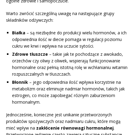
ogólne zdrowie i samopoczucie.
Warto zwrócić szczególną uwagę na następujące grupy
składników odżywczych:
Białka
– są niezbędne do produkcji wielu hormonów, a ich
odpowiednia ilość w diecie pomaga w regulacji poziomu
cukru we krwi i wpływa na uczucie sytości.
Zdrowe tłuszcze
– takie jak te pochodzące z awokado,
orzechów czy oliwy z oliwek, wspierają funkcjonowanie
hormonalne oraz pełnią istotną rolę w wchłanianiu witamin
rozpuszczalnych w tłuszczach.
Błonnik
– jego odpowiednia ilość wpływa korzystnie na
metabolizm oraz eliminuje nadmiar hormonów, takich jak
estrogen, co może zapobiegać różnym zaburzeniom
hormonalnym.
Jednocześnie, konieczne jest unikanie przetworzonych
produktów spożywczych oraz nadmiaru cukru, które mogą
mieć wpływ na
zakłócenie równowagi hormonalnej
.
Przetworzone jedzenie często zawiera sztuczne substancje