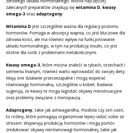
zdrowego układu hormonalnego. Wśród najczęściej
zalecanych preparatów znajdują się
witamina D
,
kwasy
omega-3
oraz
adaptogeny
.
Witamina D
jest szczególnie ważna dla regulacji poziomu
hormonów. Pomaga w absorpcji wapnia, co jest kluczowe dla
zdrowia kości, ale ma również wpływ na funkcjonowanie
układu hormonalnego, w tym na produkcję insulin, co jest
istotne dla osób z problemami metabolicznymi.
Kwasy omega-3
, które można znaleźć w rybach, orzechach i
siemieniu lnianym, również warto wprowadzić do swojej diety.
Mają one działanie przeciwzapalne i mogą wspierać
równowagę hormonalną, szczególnie u kobiet. Badania
sugerują, że kwasy te mogą łagodzić objawy menstruacyjne
oraz problemy związane z menopauzą.
Adaptogeny
, takie jak ashwagandha, rhodiola czy żeń-szeń,
to rośliny, które pomagają organizmowi lepiej radzić sobie ze
stresem. Wspierają produkcję hormonów i mogą pomóc
zredukować objawy nierównowagi hormonalnej, takie jak