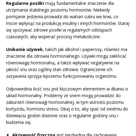
Regularne posiłki
mają fundamentalne znaczenie dla
utrzymania stabilnego poziomu hormonów. Niekiedy
pomijanie jedzenia prowadzi do wahań cukru we krwi, co
może wpłynąć na produkcję insuliny i innych hormonów. Staraj
się spożywać zdrowe posiłki w regularnych odstępach
czasowych, aby wspierać procesy metaboliczne.
Unikanie używek
, takich jak alkohol i papierosy, również ma
znaczenie dla zdrowia hormonalnego. Używki mogą zakłócać
równowagę hormonalną, a także wpływać negatywnie na
jakość snu oraz ogólny stan zdrowia. Ograniczenie ich
zażywania sprzyja lepszemu funkcjonowaniu organizmu.
Odpowiednia ilość snu jest kluczowym elementem w dbaniu o
układ hormonalny. Problemy ze snem mogą prowadzić do
zaburzeń równowagi hormonalnej, w tym wzrostu poziomu
kortyzolu, hormonu stresu. Dbaj o to, aby spać od siedmiu do
dziewięciu godzin dziennie oraz o regularne godziny snu i
budzenia się.
Aktywność fizyczna
jest niezbędna dla zachowania