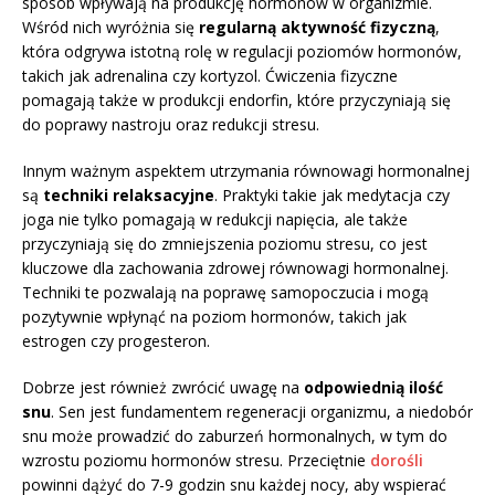
sposób wpływają na produkcję hormonów w organizmie.
Wśród nich wyróżnia się
regularną aktywność fizyczną
,
która odgrywa istotną rolę w regulacji poziomów hormonów,
takich jak adrenalina czy kortyzol. Ćwiczenia fizyczne
pomagają także w produkcji endorfin, które przyczyniają się
do poprawy nastroju oraz redukcji stresu.
Innym ważnym aspektem utrzymania równowagi hormonalnej
są
techniki relaksacyjne
. Praktyki takie jak medytacja czy
joga nie tylko pomagają w redukcji napięcia, ale także
przyczyniają się do zmniejszenia poziomu stresu, co jest
kluczowe dla zachowania zdrowej równowagi hormonalnej.
Techniki te pozwalają na poprawę samopoczucia i mogą
pozytywnie wpłynąć na poziom hormonów, takich jak
estrogen czy progesteron.
Dobrze jest również zwrócić uwagę na
odpowiednią ilość
snu
. Sen jest fundamentem regeneracji organizmu, a niedobór
snu może prowadzić do zaburzeń hormonalnych, w tym do
wzrostu poziomu hormonów stresu. Przeciętnie
dorośli
powinni dążyć do 7-9 godzin snu każdej nocy, aby wspierać