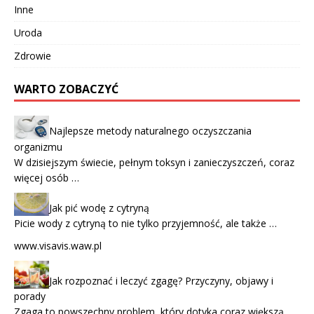
Inne
Uroda
Zdrowie
WARTO ZOBACZYĆ
Najlepsze metody naturalnego oczyszczania
organizmu
W dzisiejszym świecie, pełnym toksyn i zanieczyszczeń, coraz
więcej osób …
Jak pić wodę z cytryną
Picie wody z cytryną to nie tylko przyjemność, ale także …
www.visavis.waw.pl
Jak rozpoznać i leczyć zgagę? Przyczyny, objawy i
porady
Zgaga to powszechny problem, który dotyka coraz większą