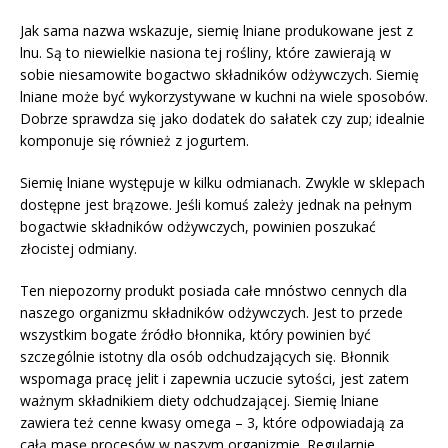
Jak sama nazwa wskazuje, siemię lniane produkowane jest z
lnu. Są to niewielkie nasiona tej rośliny, które zawierają w
sobie niesamowite bogactwo składników odżywczych. Siemię
lniane może być wykorzystywane w kuchni na wiele sposobów.
Dobrze sprawdza się jako dodatek do sałatek czy zup; idealnie
komponuje się również z jogurtem.
Siemię lniane występuje w kilku odmianach. Zwykle w sklepach
dostępne jest brązowe. Jeśli komuś zależy jednak na pełnym
bogactwie składników odżywczych, powinien poszukać
złocistej odmiany.
Ten niepozorny produkt posiada całe mnóstwo cennych dla
naszego organizmu składników odżywczych. Jest to przede
wszystkim bogate źródło błonnika, który powinien być
szczególnie istotny dla osób odchudzających się. Błonnik
wspomaga pracę jelit i zapewnia uczucie sytości, jest zatem
ważnym składnikiem diety odchudzającej. Siemię lniane
zawiera też cenne kwasy omega – 3, które odpowiadają za
całą masę procesów w naszym organizmie. Regularnie