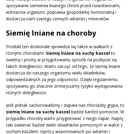
spożywanie siemienia lnianego chroni przed nowotworami,
wzmacnia organizm, poprawia gospodarkę hormonalną i
dostarcza nam szeregu cennych witamin i minerałów.
Siemię lniane na choroby
Produkt ten doskonale sprawdza się także w walkach z
różnymi chorobami.
Siemię lniane na suchy kaszel
to
świetny i prosty w przygotowaniu sposób na pozbycie się
takich dolegliwości. Warto zacząć od tego, że siemię lniane
dostarcza do naszego organizmu wielu składników,
odpowiedzialnych za jego odporność. Dzięki regularnemu
spożywaniu go znacznie zmniejszamy ryzyko występowania
różnych dolegliwości.
Jeśli jednak zachorowaliśmy i złapała nas chociażby grypa, to
siemię lniane na suchy kaszel
będzie bardzo pomocne. W
przypadku choroby warto przygotować z niego napar. Napój
taki zawierać będzie wiele składników pomocnych w walce z
suchym kaszlem. Oprócz wspomnianych już witamin i