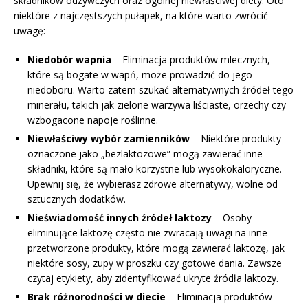
składników odżywczych oraz ogólnej niewłaściwej diety. Oto
niektóre z najczęstszych pułapek, na które warto zwrócić
uwagę:
Niedobór wapnia
– Eliminacja produktów mlecznych,
które są bogate w wapń, może prowadzić do jego
niedoboru. Warto zatem szukać alternatywnych źródeł tego
minerału, takich jak zielone warzywa liściaste, orzechy czy
wzbogacone napoje roślinne.
Niewłaściwy wybór zamienników
– Niektóre produkty
oznaczone jako „bezlaktozowe” mogą zawierać inne
składniki, które są mało korzystne lub wysokokaloryczne.
Upewnij się, że wybierasz zdrowe alternatywy, wolne od
sztucznych dodatków.
Nieświadomość innych źródeł laktozy
– Osoby
eliminujące laktozę często nie zwracają uwagi na inne
przetworzone produkty, które mogą zawierać laktozę, jak
niektóre sosy, zupy w proszku czy gotowe dania. Zawsze
czytaj etykiety, aby zidentyfikować ukryte źródła laktozy.
Brak różnorodności w diecie
– Eliminacja produktów