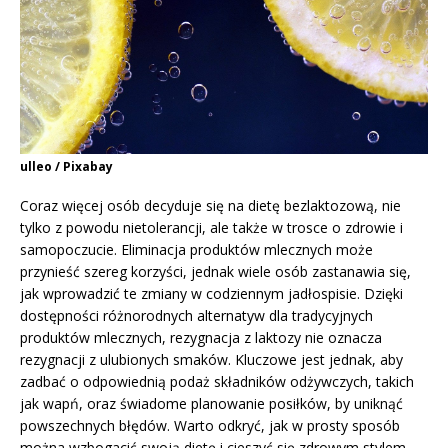
ulleo / Pixabay
Coraz więcej osób decyduje się na dietę bezlaktozową, nie
tylko z powodu nietolerancji, ale także w trosce o zdrowie i
samopoczucie. Eliminacja produktów mlecznych może
przynieść szereg korzyści, jednak wiele osób zastanawia się,
jak wprowadzić te zmiany w codziennym jadłospisie. Dzięki
dostępności różnorodnych alternatyw dla tradycyjnych
produktów mlecznych, rezygnacja z laktozy nie oznacza
rezygnacji z ulubionych smaków. Kluczowe jest jednak, aby
zadbać o odpowiednią podaż składników odżywczych, takich
jak wapń, oraz świadome planowanie posiłków, by uniknąć
powszechnych błędów. Warto odkryć, jak w prosty sposób
można wzbogacić swoją dietę i cieszyć się zdrowym stylem