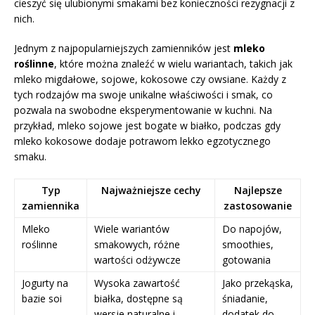
cieszyć się ulubionymi smakami bez konieczności rezygnacji z
nich.
Jednym z najpopularniejszych zamienników jest
mleko
roślinne
, które można znaleźć w wielu wariantach, takich jak
mleko migdałowe, sojowe, kokosowe czy owsiane. Każdy z
tych rodzajów ma swoje unikalne właściwości i smak, co
pozwala na swobodne eksperymentowanie w kuchni. Na
przykład, mleko sojowe jest bogate w białko, podczas gdy
mleko kokosowe dodaje potrawom lekko egzotycznego
smaku.
Typ
Najważniejsze cechy
Najlepsze
zamiennika
zastosowanie
Mleko
Wiele wariantów
Do napojów,
roślinne
smakowych, różne
smoothies,
wartości odżywcze
gotowania
Jogurty na
Wysoka zawartość
Jako przekąska,
bazie soi
białka, dostępne są
śniadanie,
wersje naturalne i
dodatek do