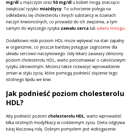
mg/dl
u mężczyzn oraz
50 mg/dl
u kobiet mogą znacząco
zwiększać ryzyko
miażdżycy
. To schorzenie polega na
odkładaniu się cholesterolu i innych substancji w ścianach
naczyń krwionośnych, co prowadzi do ich zwężenia, a tym
samym do wyższego ryzyka
zawału serca
lub
udaru mózgu
.
Dodatkowo niski poziom HDL może wpływać na stan zapalny
w organizmie, co jeszcze bardziej potęguje zagrożenie dla
układu sercowo-naczyniowego. Gdy lekarz zauważy obniżony
poziom cholesterolu HDL, warto porozmawiać o całościowym
ryzyku zdrowotnym. Możesz także rozważyć wprowadzenie
zmian w stylu życia, które pomogą podnieść stężenie tego
istotnego lipidu we krwi.
Jak podnieść poziom cholesterolu
HDL?
Aby podnieść poziom
cholesterolu HDL
, warto wprowadzić
kilka istotnych modyfikacji w codziennym życiu. Dieta odgrywa
tutaj kluczową rolę. Dobrym pomysłem jest wzbogacenie