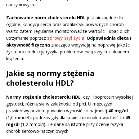
naczyniowych.
Zachowanie norm cholesterolu HDL
jest niezbędne dla
ogólnej kondycji serca oraz profilaktyki poważnych chorób.
Warto zatem regularnie monitorować te wartości i dbać o ich
utrzymanie poprzez
zdrowy styl życia
.
Odpowiednia dieta
i
aktywność fizyczna
znacząco wpływają na poprawę jakości
życia oraz redukcję ryzyka problemów związanych z układem
krążenia.
Jakie są normy stężenia
cholesterolu HDL?
Normy stężenia cholesterolu HDL
, czyli lipoprotein wysokiej
gęstości, różnią się w zależności od płci. U mężczyzn
prawidłowy poziom powinien wynosić co najmniej
40 mg/dl
(1,0 mmol/l), podczas gdy dla kobiet minimalna wartość to
45
mg/dl
(1,2 mmol/l). Te dane są istotne przy ocenie ryzyka
chorób sercowo-naczyniowych.