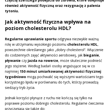
częścią szerszego podejścia do zdrowia, które obejmuje
również aktywność fizyczną oraz rezygnację z palenia
tytoniu.
Jak aktywność fizyczna wpływa na
poziom cholesterolu HDL?
Regularne uprawianie sportu
odgrywa niezwykle ważną
rolę w utrzymaniu wysokiego poziomu
cholesterolu HDL
,
powszechnie określanego jako „dobry cholesterol”. Włączenie
do codziennych zajęć aktywności aerobowej, jak
bieganie
,
pływanie
czy
jazda na rowerze
, może skutecznie podnieść
jego stężenie. Według badań osoby angażujące się w co
najmniej
150 minut umiarkowanej aktywności fizycznej
tygodniowo
mogą pochwalić się wyższymi wartościami tego
korzystnego lipidu w porównaniu do tych, którzy prowadzą
siedzący tryb życia.
Jednak korzyści płynące z ruchu nie kończą się tylko na
poprawie poziomu dobrego cholesterolu. Regularne ćwiczenia
przyczyniają się także do: