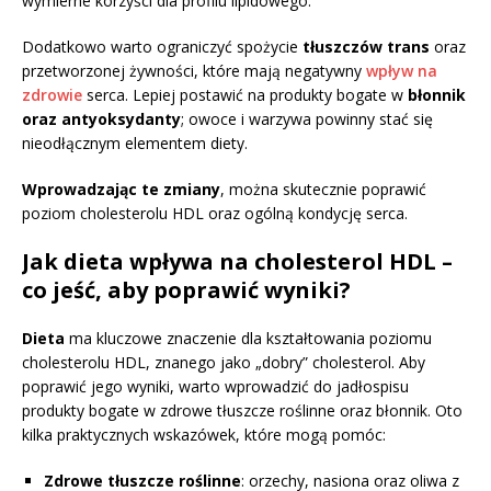
wymierne korzyści dla profilu lipidowego.
Dodatkowo warto ograniczyć spożycie
tłuszczów trans
oraz
przetworzonej żywności, które mają negatywny
wpływ na
zdrowie
serca. Lepiej postawić na produkty bogate w
błonnik
oraz antyoksydanty
; owoce i warzywa powinny stać się
nieodłącznym elementem diety.
Wprowadzając te zmiany
, można skutecznie poprawić
poziom cholesterolu HDL oraz ogólną kondycję serca.
Jak dieta wpływa na cholesterol HDL –
co jeść, aby poprawić wyniki?
Dieta
ma kluczowe znaczenie dla kształtowania poziomu
cholesterolu HDL, znanego jako „dobry” cholesterol. Aby
poprawić jego wyniki, warto wprowadzić do jadłospisu
produkty bogate w zdrowe tłuszcze roślinne oraz błonnik. Oto
kilka praktycznych wskazówek, które mogą pomóc:
Zdrowe tłuszcze roślinne
: orzechy, nasiona oraz oliwa z