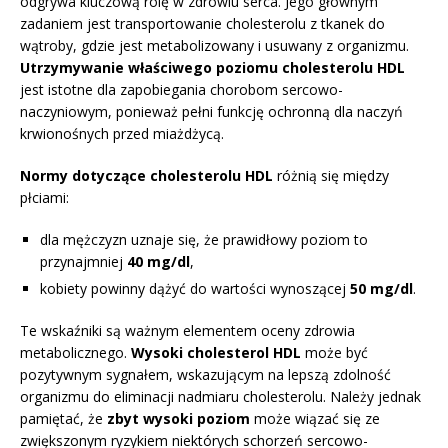
odgrywa kluczową rolę w zdrowiu serca. Jego głównym
zadaniem jest transportowanie cholesterolu z tkanek do
wątroby, gdzie jest metabolizowany i usuwany z organizmu.
Utrzymywanie właściwego poziomu cholesterolu HDL
jest istotne dla zapobiegania chorobom sercowo-
naczyniowym, ponieważ pełni funkcję ochronną dla naczyń
krwionośnych przed miażdżycą.
Normy dotyczące cholesterolu HDL
różnią się między
płciami:
dla mężczyzn uznaje się, że prawidłowy poziom to
przynajmniej
40 mg/dl
,
kobiety powinny dążyć do wartości wynoszącej
50 mg/dl
.
Te wskaźniki są ważnym elementem oceny zdrowia
metabolicznego.
Wysoki cholesterol HDL
może być
pozytywnym sygnałem, wskazującym na lepszą zdolność
organizmu do eliminacji nadmiaru cholesterolu. Należy jednak
pamiętać, że
zbyt wysoki poziom
może wiązać się ze
zwiększonym ryzykiem niektórych schorzeń sercowo-