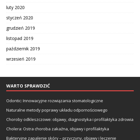
luty 2020
styczeń 2020
grudzień 2019
listopad 2019
październik 2019
wrzesień 2019
WARTO SPRAWDZIĆ
Odontic: Innowacyjne rozwiązania stomatologiczne
Naturalne metody poprawy układu odpornościowego
Choroby odkleszczowe: objawy, diagnostyka i profilaktyka zdrowia
Cholera: Ostra choroba zakaźna, objawy i profilaktyka
Bakteryjne zapalenie skóry – przyczyny, objawy i leczenie